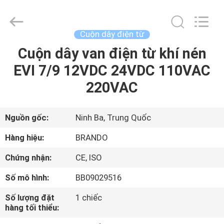
-
2026
Ningbo
Brando
Hardware
Cuộn dây điện từ
Co.,
Ltd.
All
Cuộn dây van điện từ khí nén
NHÀ
Rights
Reserved.
EVI 7/9 12VDC 24VDC 110VAC
SẢN
220VAC
PHẨM
Nguồn gốc:
Ninh Ba, Trung Quốc
VỀ
Hàng hiệu:
BRANDO
CHÚNG
Chứng nhận:
CE, ISO
TÔI
Số mô hình:
BB09029516
CHUYẾN
Số lượng đặt
1 chiếc
hàng tối thiểu:
THAM