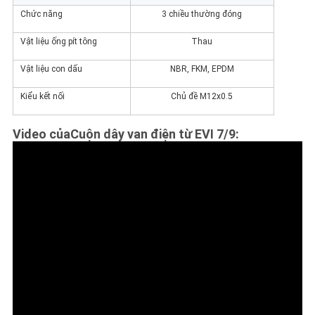
Chức năng
3 chiều thường đóng
Vật liệu ống pít tông
Thau
Vật liệu con dấu
NBR, FKM, EPDM
Kiểu kết nối
Chủ đề M12x0.5
Video của
Cuộn dây van điện từ EVI 7/9
: