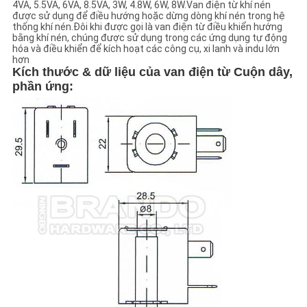
4VA, 5.5VA, 6VA, 8.5VA, 3W, 4.8W, 6W, 8W.Van điện từ khí nén
được sử dụng để điều hướng hoặc dừng dòng khí nén trong hệ
thống khí nén.Đôi khi được gọi là van điện từ điều khiển hướng
CHÍNH
bằng khí nén, chúng được sử dụng trong các ứng dụng tự động
hóa và điều khiển để kích hoạt các công cụ, xi lanh và indu lớn
SÁCH
hơn
Kích thước & dữ liệu của van điện từ
Cuộn dây,
BẢO
phần ứng
:
MẬT