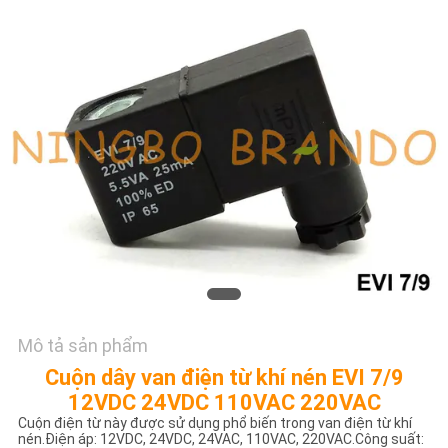
TÔI
YÊU
CẦU
ĐẶT
GIÁ
COMPANY
NEWS
SƠ
Mô tả sản phẩm
ĐỒ
Cuộn dây van điện từ khí nén EVI 7/9
TRANG
12VDC 24VDC 110VAC 220VAC
Cuộn điện từ này được sử dụng phổ biến trong van điện từ khí
WEB
nén.Điện áp: 12VDC, 24VDC, 24VAC, 110VAC, 220VAC.Công suất: