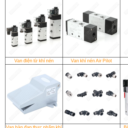
Van điện từ khí nén
Van khí nén Air Pilot
Van bàn đạp thực phẩm khí
Bộ