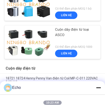
Có thể đàm phán MOQ:1 bộ
LIÊN HỆ
Cuộn dây điện từ loại
ASCO
Có thể đàm phán MOQ:1000
LIÊN HỆ
Cuộn dây điện từ
18721 18724 Henny Penny Van điện từ Coil MP-C-011 220VAC
240VAC
Echo
6013 A 6014 C Cuộn dây van điện từ 24V DC 110V 230V 50Hz
8W 11W 15W
10:23 AM
Cuộn dây van điện từ EVI 7/9 12V 24V 110V 220V 4.8W 6.5W