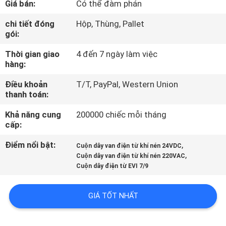
Giá bán:
Có thể đàm phán
QUAN
NHÀ
chi tiết đóng
Hộp, Thùng, Pallet
gói:
MÁY
Thời gian giao
4 đến 7 ngày làm việc
hàng:
KIỂM
Điều khoản
T/T, PayPal, Western Union
SOÁT
thanh toán:
CHẤT
Khả năng cung
200000 chiếc mỗi tháng
LƯỢNG
cấp:
Điểm nổi bật:
,
Cuộn dây van điện từ khí nén 24VDC
,
LIÊN
Cuộn dây van điện từ khí nén 220VAC
Cuộn dây điện từ EVI 7/9
HỆ
VỚI
GIÁ TỐT NHẤT
CHÚNG