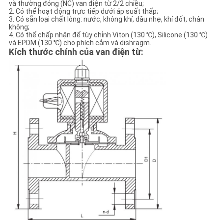
và thường đóng (NC) van điện từ 2/2 chiều;
2. Có thể hoạt động trực tiếp dưới áp suất thấp;
3. Có sẵn loại chất lỏng: nước, không khí, dầu nhẹ, khí đốt, chân
CHÍNH
không;
4. Có thể chấp nhận để tùy chỉnh Viton (130 ℃), Silicone (130 ℃)
SÁCH
và EPDM (130 ℃) cho phích cắm và dishragm.
Kích thước chính của van điện từ:
BẢO
MẬT