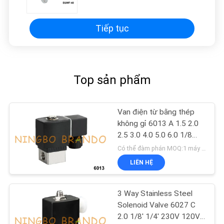
220VAC
Tiếp tục
Top sản phẩm
Van điện từ bằng thép
không gỉ 6013 A 1.5 2.0
2.5 3.0 4.0 5.0 6.0 1/8
5/64 FKM
Có thể đàm phán MOQ:1 máy tính
LIÊN HỆ
3 Way Stainless Steel
Solenoid Valve 6027 C
2.0 1/8' 1/4' 230V 120V