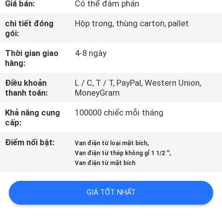
Giá bán:
Có thể đàm phán
QUAN
NHÀ
chi tiết đóng
Hộp trong, thùng carton, pallet
gói:
MÁY
Thời gian giao
4-8 ngày
hàng:
KIỂM
Điều khoản
L / C, T / T, PayPal, Western Union,
SOÁT
thanh toán:
MoneyGram
CHẤT
Khả năng cung
100000 chiếc mỗi tháng
LƯỢNG
cấp:
Điểm nổi bật:
,
Van điện từ loại mặt bích
,
LIÊN
Van điện từ thép không gỉ 1 1/2 ''
Van điện từ mặt bích
HỆ
VỚI
GIÁ TỐT NHẤT
CHÚNG