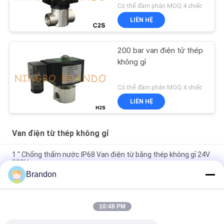
24V
Có thể đàm phán MOQ:4 chiếc
LIÊN HỆ
200 bar van điện tử thép
không gỉ
Có thể đàm phán MOQ:4 chiếc
LIÊN HỆ
Van điện từ thép không gỉ
1 '' Chống thấm nước IP68 Van điện từ bằng thép không gỉ 24V
220V
Brandon
1 '' Van điện từ bằng thép không gỉ chống cháy nổ 12V 24V
110V 220V
10:48 PM
2S040-10 3/8 '' 2/2 Way NC Van điện từ nước bằng thép không
gỉ 220V