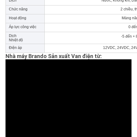
Dịch
Nước, Không khí, Dầ
Chức năng
2 chiều, 
Hoạt động
Màng nân
Áp lực công việc
0 đế
Dịch
-5 đến +
Nhiệt độ
Điện áp
12VDC, 24VDC, 24
Nhà máy Brando Sản xuất Van điện từ: