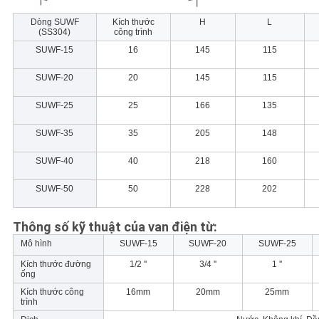
Dòng SUWF
Kích thước
H
L
(SS304)
công trình
SUWF-15
16
145
115
SUWF-20
20
145
115
SUWF-25
25
166
135
SUWF-35
35
205
148
SUWF-40
40
218
160
SUWF-50
50
228
202
Thông số kỹ thuật của van điện từ:
Mô hình
SUWF-15
SUWF-20
SUWF-25
Kích thước đường
1/2 ''
3/4 ''
1 ''
ống
Kích thước công
16mm
20mm
25mm
trình