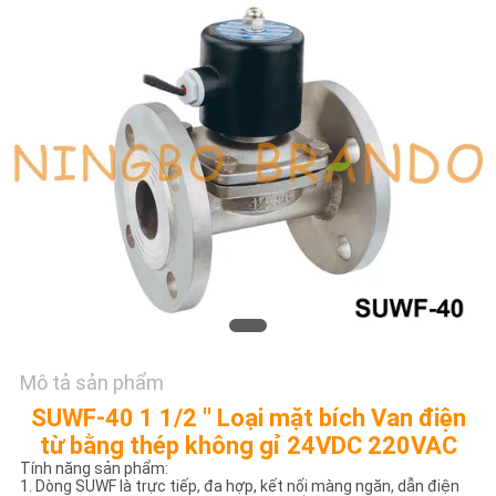
TÔI
YÊU
CẦU
ĐẶT
GIÁ
COMPANY
NEWS
SƠ
Mô tả sản phẩm
ĐỒ
SUWF-40 1 1/2 '' Loại mặt bích Van điện
TRANG
từ bằng thép không gỉ 24VDC 220VAC
Tính năng sản phẩm:
WEB
1. Dòng SUWF là trực tiếp, đa hợp, kết nối màng ngăn, dẫn điện