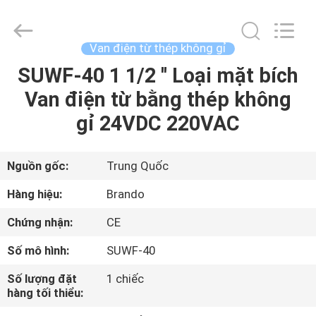
-
2026
Ningbo
Brando
Hardware
Van điện từ thép không gỉ
Co.,
Ltd.
All
SUWF-40 1 1/2 '' Loại mặt bích
NHÀ
Rights
Reserved.
Van điện từ bằng thép không
SẢN
gỉ 24VDC 220VAC
PHẨM
Nguồn gốc:
Trung Quốc
VỀ
Hàng hiệu:
Brando
CHÚNG
Chứng nhận:
CE
TÔI
Số mô hình:
SUWF-40
CHUYẾN
Số lượng đặt
1 chiếc
hàng tối thiểu:
THAM