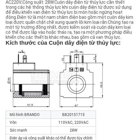
AC220V;Công suất: 28W.Cuộn dây điện từ thủy lực cần thiết
trong các hệ thống thủy lực khi cuộn dây điện từ được sử dụng
để điều khiển van điện từ thủy lực bị mòn hoặc ngừng hoạt
CHÍNH
động.Điện từ là một nam châm điện bao gồm một cuộn dây kim
loại được quấn chặt chẽ xung quanh lõi kim loại rắn.Chúng tạo ra
SÁCH
một từ trường đồng nhất, được kiểm soát và cuộn dây kim loại
có thể được lắp vào hoặc tháo ra, tạo ra một phương pháp điều
BẢO
khiển cho các thiết bị khác nhau, bao gồm cả van thủy lực.
Kích thước của
Cuộn dây điện từ thủy lực
:
MẬT
Mô hình BRANDO
BB20151715
Vôn
110VAC, 220VAC
Sức mạnh
28W
Điện áp và công suất khác có thể được tùy chỉnh