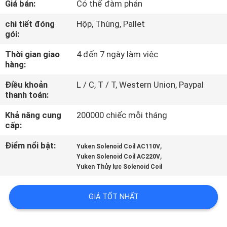
Giá bán:
Có thể đàm phán
QUAN
NHÀ
chi tiết đóng
Hộp, Thùng, Pallet
gói:
MÁY
Thời gian giao
4 đến 7 ngày làm việc
hàng:
KIỂM
Điều khoản
L / C, T / T, Western Union, Paypal
SOÁT
thanh toán:
CHẤT
Khả năng cung
200000 chiếc mỗi tháng
LƯỢNG
cấp:
Điểm nổi bật:
,
Yuken Solenoid Coil AC110V
,
LIÊN
Yuken Solenoid Coil AC220V
Yuken Thủy lực Solenoid Coil
HỆ
VỚI
GIÁ TỐT NHẤT
CHÚNG