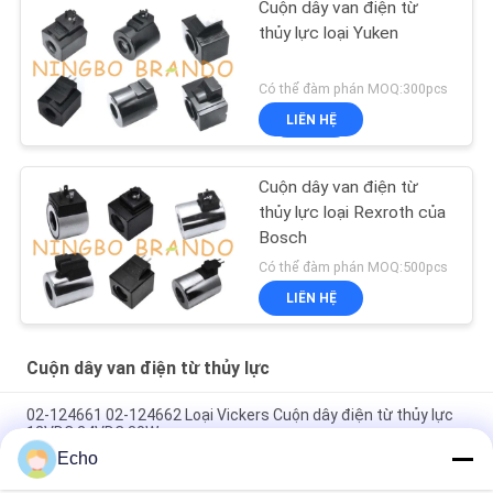
Cuộn dây van điện từ
thủy lực loại Yuken
Có thể đàm phán MOQ:300pcs
LIÊN HỆ
Cuộn dây van điện từ
thủy lực loại Rexroth của
Bosch
Có thể đàm phán MOQ:500pcs
LIÊN HỆ
Cuộn dây van điện từ thủy lực
02-124661 02-124662 Loại Vickers Cuộn dây điện từ thủy lực
12VDC 24VDC 30W
Echo
Vickers Loại cuộn dây điện từ thủy lực 02-101726 110VAC 02-