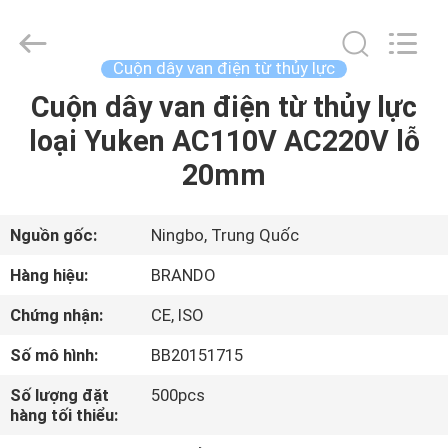
-
2026
Ningbo
Brando
Hardware
Cuộn dây van điện từ thủy lực
Co.,
Ltd.
All
Cuộn dây van điện từ thủy lực
NHÀ
Rights
Reserved.
loại Yuken AC110V AC220V lỗ
SẢN
20mm
PHẨM
Nguồn gốc:
Ningbo, Trung Quốc
VỀ
Hàng hiệu:
BRANDO
CHÚNG
Chứng nhận:
CE, ISO
TÔI
Số mô hình:
BB20151715
CHUYẾN
Số lượng đặt
500pcs
hàng tối thiểu:
THAM