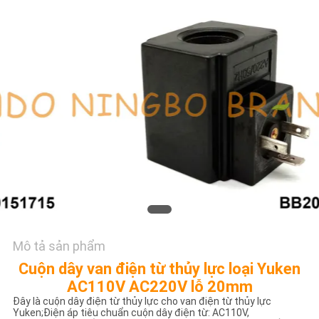
TÔI
YÊU
CẦU
ĐẶT
GIÁ
COMPANY
NEWS
SƠ
Mô tả sản phẩm
ĐỒ
Cuộn dây van điện từ thủy lực loại Yuken
TRANG
AC110V AC220V lỗ 20mm
Đây là cuộn dây điện từ thủy lực cho van điện từ thủy lực
WEB
Yuken;Điện áp tiêu chuẩn cuộn dây điện từ: AC110V,