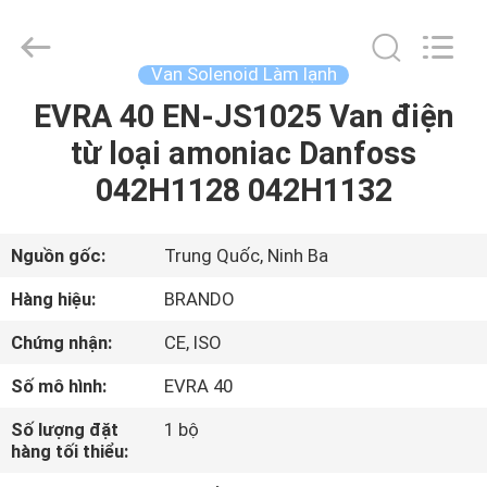
-
2026
Ningbo
Brando
Hardware
Van Solenoid Làm lạnh
Co.,
Ltd.
All
EVRA 40 EN-JS1025 Van điện
NHÀ
Rights
Reserved.
từ loại amoniac Danfoss
SẢN
042H1128 042H1132
PHẨM
Nguồn gốc:
Trung Quốc, Ninh Ba
VỀ
Hàng hiệu:
BRANDO
CHÚNG
Chứng nhận:
CE, ISO
TÔI
Số mô hình:
EVRA 40
CHUYẾN
Số lượng đặt
1 bộ
hàng tối thiểu:
THAM