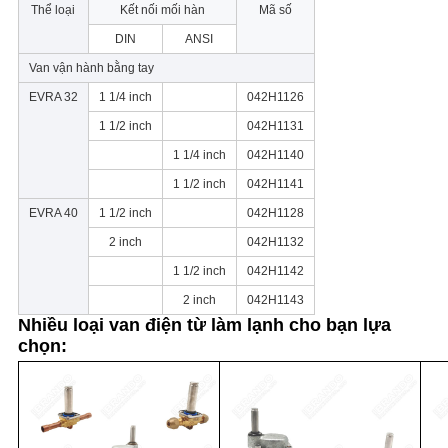
Thể loại
Kết nối mối hàn
Mã số
DIN
ANSI
Van vận hành bằng tay
EVRA 32
1 1/4 inch
042H1126
1 1/2 inch
042H1131
1 1/4 inch
042H1140
1 1/2 inch
042H1141
EVRA 40
1 1/2 inch
042H1128
2 inch
042H1132
1 1/2 inch
042H1142
2 inch
042H1143
Nhiều loại van điện từ làm lạnh cho bạn lựa
chọn: