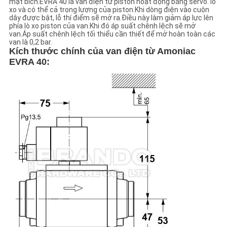
mặt bích.EVRA 40 là van điện từ piston hoạt động bằng servo. lò
xo và có thể cả trọng lượng của piston.Khi dòng điện vào cuộn
dây được bật, lỗ thí điểm sẽ mở ra.Điều này làm giảm áp lực lên
CHÍNH
phía lò xo piston của van.Khi đó áp suất chênh lệch sẽ mở
van.Áp suất chênh lệch tối thiểu cần thiết để mở hoàn toàn các
SÁCH
van là 0,2 bar.
Kích thước chính của van điện từ Amoniac
BẢO
EVRA 40:
MẬT