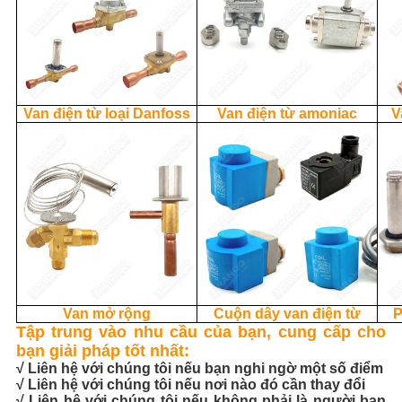
Van điện từ loại Danfoss
Van điện từ amoniac
V
Van mở rộng
Cuộn dây van điện từ
P
Tập trung vào nhu cầu của bạn, cung cấp cho
bạn giải pháp tốt nhất:
√ Liên hệ với chúng tôi nếu bạn nghi ngờ một số điểm
√ Liên hệ với chúng tôi nếu nơi nào đó cần thay đổi
√ Liên hệ với chúng tôi nếu không phải là người bạn