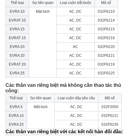
Thể loại
Sự liên quan
Loại cuộn bắt buộc
Mã số
EVRA 10
Mặt bích
AC, DC
032F6210
EVRAT 10
AC, DC
032F6214
EVRA 15
AC, DC
032F6215
EVRAT 15
AC, DC
032F6216
EVRA 20
AC
032F6220
EVRA 20
AC, DC
032F6221
EVRAT 20
AC, DC
032F6219
EVRA 25
AC, DC
032F6225
Các thân van riêng biệt mà không cần thao tác thủ
công:
Thể loại
Sự liên quan
Loại cuộn dây yêu cầu
Mã số
EVRA 3
Mặt bích
AC, DC
032F3050
EVRA 10
AC, DC
032F6211
EVRA 25
AC, DC
032F6226
Các thân van riêng biệt với các kết nối hàn đối đầu: