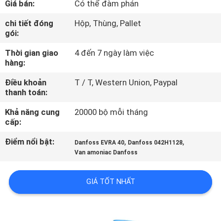
Giá bán:
Có thể đàm phán
QUAN
NHÀ
chi tiết đóng
Hộp, Thùng, Pallet
gói:
MÁY
Thời gian giao
4 đến 7 ngày làm việc
hàng:
KIỂM
Điều khoản
T / T, Western Union, Paypal
SOÁT
thanh toán:
CHẤT
Khả năng cung
20000 bộ mỗi tháng
LƯỢNG
cấp:
Điểm nổi bật:
,
,
Danfoss EVRA 40
Danfoss 042H1128
LIÊN
Van amoniac Danfoss
HỆ
GIÁ TỐT NHẤT
VỚI
CHÚNG