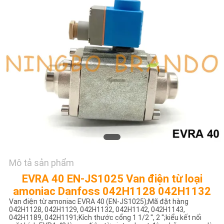
TÔI
YÊU
CẦU
ĐẶT
GIÁ
COMPANY
NEWS
Mô tả sản phẩm
SƠ
EVRA 40 EN-JS1025 Van điện từ loại
ĐỒ
amoniac Danfoss 042H1128 042H1132
TRANG
Van điện từ amoniac EVRA 40 (EN-JS1025);Mã đặt hàng
042H1128, 042H1129, 042H1132, 042H1142, 042H1143,
WEB
042H1189, 042H1191;Kích thước cổng 1 1/2 '', 2 '';kiểu kết nối