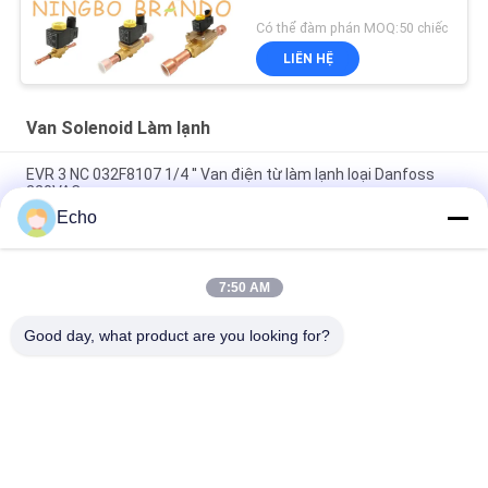
Có thể đàm phán MOQ:50 chiếc
LIÊN HỆ
Van Solenoid Làm lạnh
EVR 3 NC 032F8107 1/4 '' Van điện từ làm lạnh loại Danfoss
220VAC
Echo
EVR 3 NC 032F1204 3/8 '' Van điện từ làm lạnh loại Danfoss
220V
7:50 AM
EVR 6 NC 032F8072 3/8 '' Van điện từ loại Danfoss Điện lạnh
220V
Good day, what product are you looking for?
Danh mục phổ biến
Tất cả
các
Xi Lanh Khí Nén Van
Van Xung Khí Nén