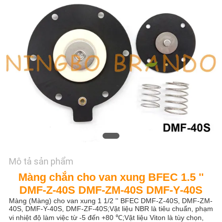
TÔI
YÊU
CẦU
ĐẶT
GIÁ
COMPANY
NEWS
Mô tả sản phẩm
SƠ
Màng chắn cho van xung BFEC 1.5 ''
ĐỒ
DMF-Z-40S DMF-ZM-40S DMF-Y-40S
TRANG
Màng (Màng) cho van xung 1 1/2 '' BFEC DMF-Z-40S, DMF-ZM-
40S, DMF-Y-40S, DMF-ZF-40S;Vật liệu NBR là tiêu chuẩn, phạm
WEB
vi nhiệt độ làm việc từ -5 đến +80 ℃;Vật liệu Viton là tùy chọn,