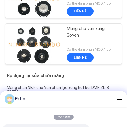
Có thể đàm phán MOQ:1 bộ
LIÊN HỆ
Màng cho van xung
Goyen
Có thể đàm phán MOQ:1 bộ
LIÊN HỆ
Bộ dụng cụ sửa chữa màng
Màng chắn NBR cho Van phản lực xung hút bụi DMF-ZL-B
SBFEC
Echo
Màng chắn cho van phản lực xung BFEC 3/4 '' DMF-Z-20 DMF-
ZM-20
7:27 AM
Màng ngăn cho van xung SBFEC 1 '' DMF-Z-25 DMF-ZM-25
DMF-Y-25