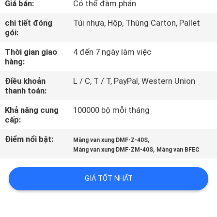
Giá bán:
Có thể đàm phán
QUAN
NHÀ
chi tiết đóng
Túi nhựa, Hộp, Thùng Carton, Pallet
gói:
MÁY
Thời gian giao
4 đến 7 ngày làm việc
hàng:
KIỂM
Điều khoản
L / C, T / T, PayPal, Western Union
SOÁT
thanh toán:
CHẤT
Khả năng cung
100000 bộ mỗi tháng
LƯỢNG
cấp:
Điểm nổi bật:
,
Màng van xung DMF-Z-40S
,
LIÊN
Màng van xung DMF-ZM-40S
Màng van BFEC
HỆ
GIÁ TỐT NHẤT
VỚI
CHÚNG