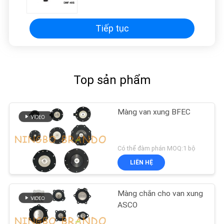
40S
Tiếp tục
Top sản phẩm
Màng van xung BFEC
Có thể đàm phán MOQ:1 bộ
LIÊN HỆ
Màng chắn cho van xung
ASCO