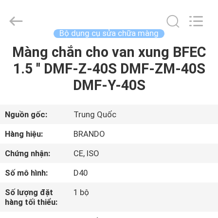
-
2026
Ningbo
Brando
Hardware
Bộ dụng cụ sửa chữa màng
Co.,
Ltd.
All
Màng chắn cho van xung BFEC
NHÀ
Rights
Reserved.
1.5 '' DMF-Z-40S DMF-ZM-40S
SẢN
DMF-Y-40S
PHẨM
Nguồn gốc:
Trung Quốc
VỀ
Hàng hiệu:
BRANDO
CHÚNG
Chứng nhận:
CE, ISO
TÔI
Số mô hình:
D40
CHUYẾN
Số lượng đặt
1 bộ
hàng tối thiểu:
THAM