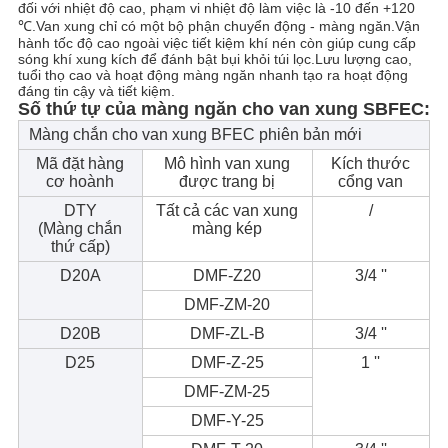
đối với nhiệt độ cao, phạm vi nhiệt độ làm việc là -10 đến +120
℃.Van xung chỉ có một bộ phận chuyển động - màng ngăn.Vận
CHÍNH
hành tốc độ cao ngoài việc tiết kiệm khí nén còn giúp cung cấp
sóng khí xung kích để đánh bật bụi khỏi túi lọc.Lưu lượng cao,
tuổi thọ cao và hoạt động màng ngăn nhanh tạo ra hoạt động
SÁCH
đáng tin cậy và tiết kiệm.
Số thứ tự của màng ngăn cho van xung SBFEC:
BẢO
Màng chắn cho van xung BFEC phiên bản mới
MẬT
Mã đặt hàng
Mô hình van xung
Kích thước
cơ hoành
được trang bị
cổng van
DTY
Tất cả các van xung
/
(Màng chắn
màng kép
thứ cấp)
D20A
DMF-Z20
3/4 ''
DMF-ZM-20
D20B
DMF-ZL-B
3/4 ''
D25
DMF-Z-25
1 ''
DMF-ZM-25
DMF-Y-25