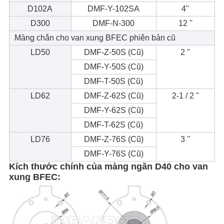
D102A
DMF-Y-102SA
4''
D300
DMF-N-300
12 ''
Màng chắn cho van xung BFEC phiên bản cũ
LD50
DMF-Z-50S (Cũ)
2 ''
DMF-Y-50S (Cũ)
DMF-T-50S (Cũ)
LD62
DMF-Z-62S (Cũ)
2-1 / 2 ''
DMF-Y-62S (Cũ)
DMF-T-62S (Cũ)
LD76
DMF-Z-76S (Cũ)
3 ''
DMF-Y-76S (Cũ)
Kích thước chính của màng ngăn D40 cho van
xung BFEC: