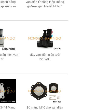
điện từ bằng
Van điện từ bằng thép không
 áp suất cao
gỉ được gắn Manifold 1/4 ''
4V 110V 220V
3/8 '' 1/2 '' 24V 220V
ng ăn mòn van
Máy van điện giáp tưới
 tử
220VAC
13444 Màng
Bộ màng M40 cho van điện