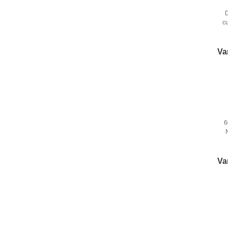
c
Va
6
Va