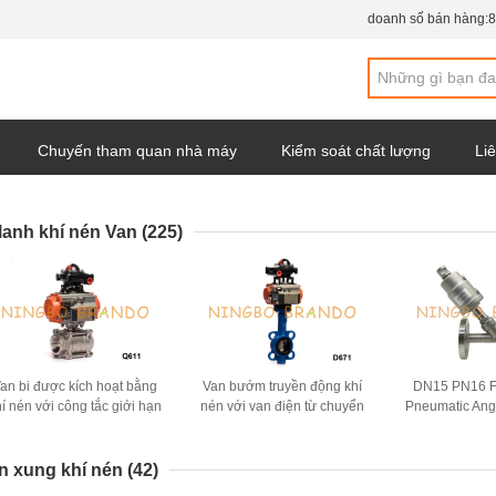
doanh số bán hàng:
8
Chuyến tham quan nhà máy
Kiểm soát chất lượng
Liê
y
 lanh khí nén Van
(225)
an bi được kích hoạt bằng
Van bướm truyền động khí
DN15 PN16 F
hí nén với công tắc giới hạn
nén với van điện từ chuyển
Pneumatic Ang
van điện từ
đổi giới hạn
Double Acting
n xung khí nén
(42)