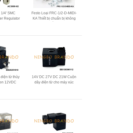
 1/4' SMC
Festo Loại FRC-1/2-D-MIDI-
ter Regulator
KA Thiết bị chuẩn bị không
cator
khí FRL bằng khí nén
điện từ thủy
14V DC 27V DC 21W Cuộn
uken 12VDC
dây điện từ cho máy xúc
12 D24
Hyundai R210-5 R220-5