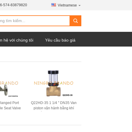
6-574-83879820
Vietnamese
n hệ với chúng tôi
Yêu cầu báo giá
langed Port
Q22HD-35 1 1/4 '' DN35 Van
le Seat Valve
piston vận hành bằng khí
 Thường đóng
thân bằng đồng thau 2 chiều