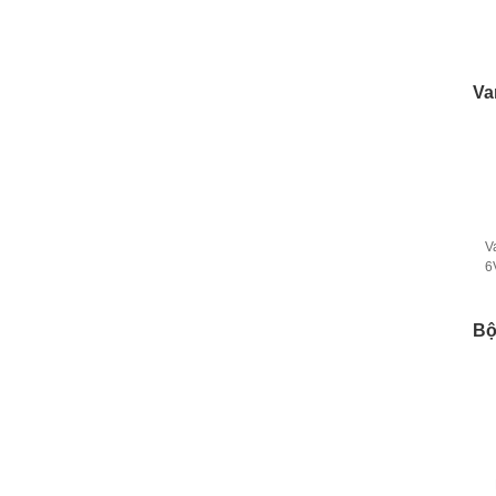
Va
V
6
Bộ