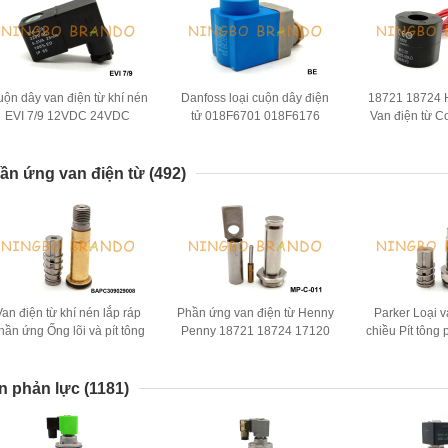
ộn dây van điện từ khí nén
Danfoss loại cuộn dây điện
18721 18724 
EVI 7/9 12VDC 24VDC
tử 018F6701 018F6176
Van điện từ C
110VAC 220VAC
BE230AS 220VAC 10W 12W
220VAC 
ần ứng van điện từ
(492)
Van điện từ khí nén lắp ráp
Phần ứng van điện từ Henny
Parker Loại v
hần ứng Ống lõi và pít tông
Penny 18721 18724 17120
chiều Pít tông
17121 29515 29547
máy pha
n phản lực
(1181)