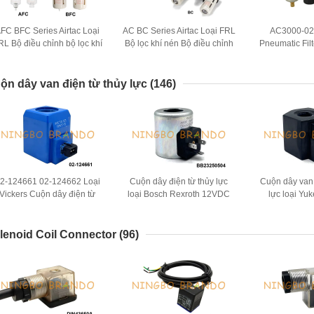
FC BFC Series Airtac Loại
AC BC Series Airtac Loại FRL
AC3000-02
RL Bộ điều chỉnh bộ lọc khí
Bộ lọc khí nén Bộ điều chỉnh
Pneumatic Fil
nén Bộ bôi trơn
Bôi trơn
Lubri
ộn dây van điện từ thủy lực
(146)
2-124661 02-124662 Loại
Cuộn dây điện từ thủy lực
Cuộn dây van 
Vickers Cuộn dây điện từ
loại Bosch Rexroth 12VDC
lực loại Y
hủy lực 12VDC 24VDC 30W
24VDC R900021389
24VDC D
R901370939
lenoid Coil Connector
(96)