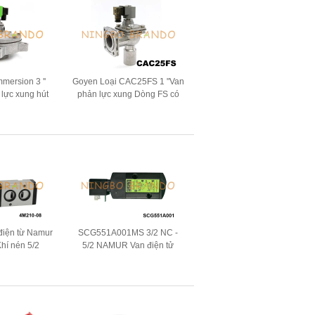
mersion 3 ''
Goyen Loại CAC25FS 1 "Van
 lực xung hút
phản lực xung Dòng FS có
i
mặt bích cho Baghouse
điện từ Namur
SCG551A001MS 3/2 NC -
Khí nén 5/2
5/2 NAMUR Van điện tử
4V 220V
24VDC 115VAC 230VAC