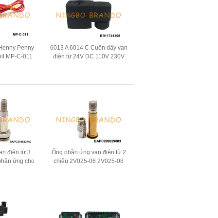
Henny Penny
6013 A 6014 C Cuộn dây van
oil MP-C-011
điện từ 24V DC 110V 230V
240VAC
50Hz 8W 11W 15W
an điện từ 3
Ống phần ứng van điện từ 2
 phần ứng cho
chiều 2V025-06 2V025-08
 cà phê
2P025-06 2P025-08