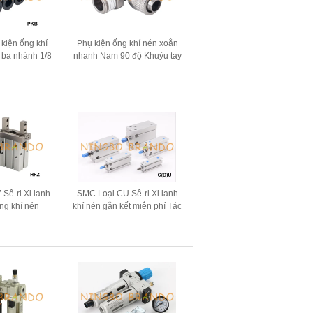
kiện ống khí
Phụ kiện ống khí nén xoắn
 ba nhánh 1/8
nhanh Nam 90 độ Khuỷu tay
8 '' 1/2 ''
1/8 '' 1/4 ''
 Sê-ri Xi lanh
SMC Loại CU Sê-ri Xi lanh
ng khí nén
khí nén gắn kết miễn phí Tác
động kép