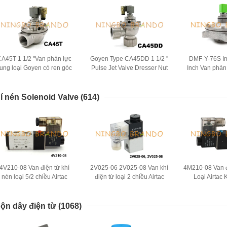
CA45T 1 1/2 "Van phản lực
Goyen Type CA45DD 1 1/2 ''
DMF-Y-76S Im
ung loại Goyen có ren góc
Pulse Jet Valve Dresser Nut
Inch Van phản
phải cho bộ lọc túi
DD Series
bụ
í nén Solenoid Valve
(614)
4V210-08 Van điện từ khí
2V025-06 2V025-08 Van khí
4M210-08 Van 
nén loại 5/2 chiều Airtac
điện từ loại 2 chiều Airtac
Loại Airtac 
DC24V AC220V
12VDC 24VDC
Đường 2
ộn dây điện từ
(1068)