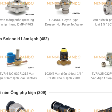
Van màng phản lực xung
CA45DD Goyen Type
Van điện từ p
nhịp nhúng DMF-Y-76S
Dresser Nut Pulse Jet Valve
loại 1,5 ''
BFEC cho máy hút bụi
cho máy hút bụi
ASCO cho b
n Solenoid Làm lạnh
(482)
EVR 6 NC 032F1212 Van
1020/2 Van điện từ loại 1/4 ''
EVRA 25 032F
ện từ làm lạnh loại Danfoss
Castel cho tủ lạnh 220V
Van điện từ lo
3/8 '' 230V
amon
í nén Ống phụ kiện
(309)