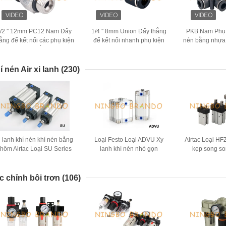
/2 '' 12mm PC12 Nam Đẩy
1/4 '' 8mm Union Đẩy thẳng
PKB Nam Phụ 
ẳng để kết nối các phụ kiện
để kết nối nhanh phụ kiện
nén bằng nhựa
ống khí nén bằng nhựa
ống khí nén
'' 1/4 '' 3/
í nén Air xi lanh
(230)
i lanh khí nén khí nén bằng
Loại Festo Loại ADVU Xy
Airtac Loại HFZ
hôm Airtac Loại SU Series
lanh khí nén nhỏ gọn
kẹp song so
Tác động kép
c chỉnh bôi trơn
(106)