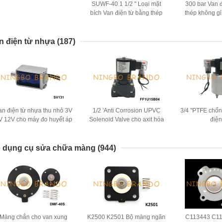
SUWF-40 1 1/2 '' Loại mặt
300 bar Van 
bích Van điện từ bằng thép
thép không gỉ
không gỉ 24VDC 220VAC
1/4'' 3/8'' 2
n điện từ nhựa
(187)
an điện từ nhựa thu nhỏ 3V
1/2 'Anti Corrosion UPVC
3/4 "PTFE chố
V 12V cho máy đo huyết áp
Solenoid Valve cho axit hóa
điện
học kiềm 24V 110V 220V
 dụng cụ sửa chữa màng
(944)
Màng chắn cho van xung
K2500 K2501 Bộ màng ngăn
C113443 C1