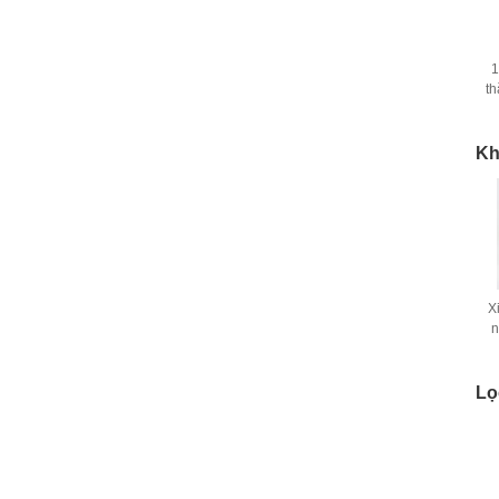
1
th
Kh
X
n
Lọ