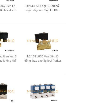
 dây điện từ
DIN 43650 Loại C Đầu nối
P65 MPM với
cuộn dây van điện từ IP65
650 Dạng B
DIN43650C
ng thau loại 3
1/2 '' 321H35 Van điện từ
ho không khí
đồng thau cao áp loại Parker
4 '' 24V 220V
40 Bar 24V 220V