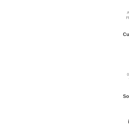
A
F
Cu
0
t
So