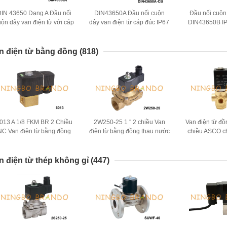
DIN 43650 Dạng A Đầu nối
DIN43650A Đầu nối cuộn
Đầu nối cuộn
uộn dây van điện từ với cáp
dây van điện từ cáp đúc IP67
DIN43650B I
DIN 43650A
chống nước IP67 với đèn
LED DIN 43
LED
n điện từ bằng đồng
(818)
013 A 1/8 FKM BR 2 Chiều
2W250-25 1 '' 2 chiều Van
Van điện từ đồ
NC Van điện từ bằng đồng
điện từ bằng đồng thau nước
chiều ASCO c
thau 1/8 '' 24V DC
thường kín 24V 220V
nước 1/8 '' 1/
n điện từ thép không gỉ
(447)