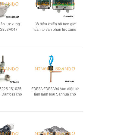
hản lực xung
Bộ điều khiển bộ hẹn giờ
 SCG353A047
tuần tự van phản lực xung
ộ lọc túi
hút bụi
6225 JS1025
FDF2A FDF2A94 Van điện từ
ại Danfoss cho
làm lạnh loại Sanhua cho
iac
máy điều hòa không khí