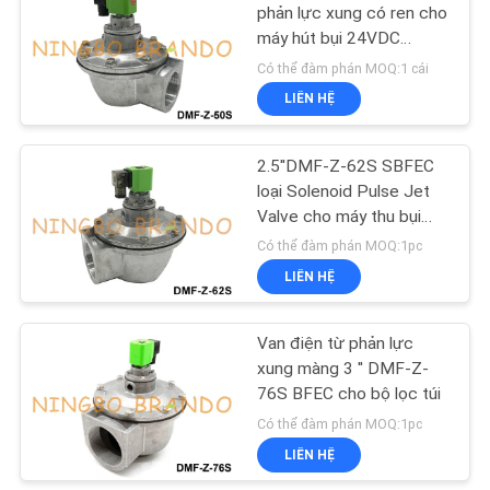
phản lực xung có ren cho
máy hút bụi 24VDC
CHÍNH
485
220VAC
Có thể đàm phán MOQ:1 cái
SÁCH
Van Solenoid Làm
LIÊN HỆ
BẢO
lạnh
MẬT
2.5''DMF-Z-62S SBFEC
loại Solenoid Pulse Jet
Valve cho máy thu bụi
24V 220V
Có thể đàm phán MOQ:1pc
LIÊN HỆ
312
Van điện từ phản lực
Khí nén Ống phụ kiện
xung màng 3 '' DMF-Z-
76S BFEC cho bộ lọc túi
Có thể đàm phán MOQ:1pc
LIÊN HỆ