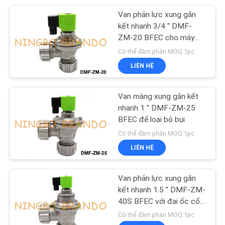
Van phản lực xung gắn
233
kết nhanh 3/4 '' DMF-
ZM-20 BFEC cho máy
Khí nén Air xi lanh
hút bụi
Có thể đàm phán MOQ:1pc
LIÊN HỆ
Van màng xung gắn kết
nhanh 1 '' DMF-ZM-25
BFEC để loại bỏ bụi
109
Có thể đàm phán MOQ:1pc
LIÊN HỆ
Lọc chỉnh bôi trơn
Van phản lực xung gắn
kết nhanh 1.5 '' DMF-ZM-
40S BFEC với đai ốc cố
định
Có thể đàm phán MOQ:1pc