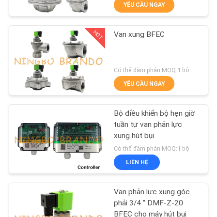
YÊU CẦU NGAY
QUAN
NHÀ
HOT
Van xung BFEC
MÁY
617
Khí nén Solenoid
KIỂM
Có thể đàm phán MOQ:1 bộ
Valve
YÊU CẦU NGAY
SOÁT
CHẤT
Bộ điều khiển bộ hẹn giờ
LƯỢNG
tuần tự van phản lực
xung hút bụi
1071
Có thể đàm phán MOQ:1 bộ
LIÊN
LIÊN HỆ
HỆ
Cuộn dây điện từ
VỚI
Van phản lực xung góc
CHÚNG
phải 3/4 '' DMF-Z-20
BFEC cho máy hút bụi