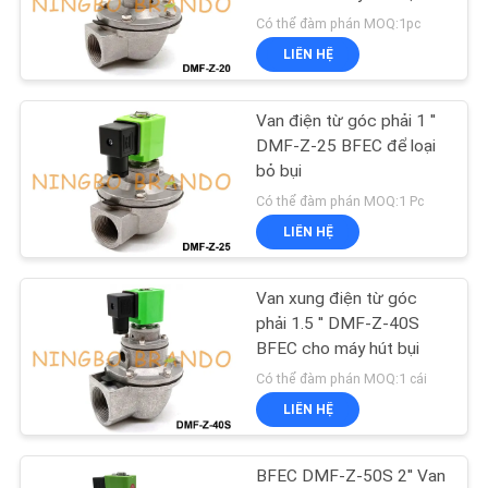
TÔI
Có thể đàm phán MOQ:1pc
LIÊN HỆ
YÊU
495
CẦU
Phần ứng van điện
Van điện từ góc phải 1 ''
ĐẶT
DMF-Z-25 BFEC để loại
từ
bỏ bụi
GIÁ
Có thể đàm phán MOQ:1 Pc
LIÊN HỆ
COMPANY
NEWS
Van xung điện từ góc
1184
phải 1.5 '' DMF-Z-40S
BFEC cho máy hút bụi
SƠ
Van phản lực
Có thể đàm phán MOQ:1 cái
ĐỒ
LIÊN HỆ
TRANG
WEB
BFEC DMF-Z-50S 2'' Van