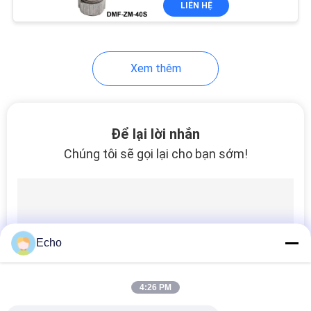
LIÊN HỆ
149
Cuộn dây van điện
từ thủy lực
Xem thêm
Để lại lời nhắn
Chúng tôi sẽ gọi lại cho bạn sớm!
99
Solenoid Coil
Connector
Echo
4:26 PM
821