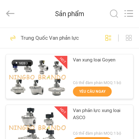
-
2026
Ningbo
Sản phẩm
Brando
Hardware
Co.,
Ltd.
All
NHÀ
228
Rights
Trung Quốc Van phản lực
Reserved.
Xi lanh khí nén Van
SẢN
HOT
Van xung loại Goyen
PHẨM
VỀ
Có thể đàm phán MOQ:1 bộ
CHÚNG
YÊU CẦU NGAY
43
TÔI
HOT
Van phản lực xung loại
Van xung khí nén
ASCO
CHUYẾN
THAM
Có thể đàm phán MOQ:1 bộ