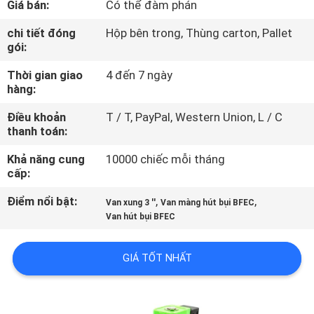
Giá bán:
Có thể đàm phán
QUAN
NHÀ
chi tiết đóng
Hộp bên trong, Thùng carton, Pallet
gói:
MÁY
Thời gian giao
4 đến 7 ngày
hàng:
KIỂM
Điều khoản
T / T, PayPal, Western Union, L / C
SOÁT
thanh toán:
CHẤT
Khả năng cung
10000 chiếc mỗi tháng
LƯỢNG
cấp:
Điểm nổi bật:
,
,
Van xung 3 ''
Van màng hút bụi BFEC
LIÊN
Van hút bụi BFEC
HỆ
GIÁ TỐT NHẤT
VỚI
CHÚNG