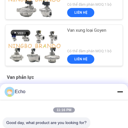
Có thể đàm phán MOQ:1 bộ
LIÊN HỆ
Van xung loại Goyen
Có thể đàm phán MOQ:1 bộ
LIÊN HỆ
Van phản lực
Bộ điều khiển bộ hẹn giờ tuần tự van phản lực xung hút bụi
Echo
Van phản lực xung góc phải 3/4 '' DMF-Z-20 BFEC cho máy hút
bụi
11:16 PM
Van điện từ góc phải 1 '' DMF-Z-25 BFEC để loại bỏ bụi
Good day, what product are you looking for?