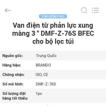
-
2026
Ningbo
Brando
Hardware
Van phản lực
Co.,
Ltd.
All
Van điện từ phản lực xung
NHÀ
Rights
Reserved.
màng 3 '' DMF-Z-76S BFEC
SẢN
cho bộ lọc túi
PHẨM
Nguồn gốc:
Trung Quốc
VỀ
Hàng hiệu:
BRANDO
CHÚNG
Chứng nhận:
ISO, CE
TÔI
Số mô hình:
DMF-Z-76S
CHUYẾN
Số lượng đặt
1pc
hàng tối thiểu:
THAM