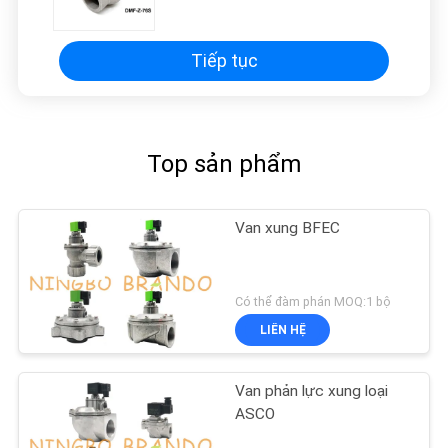
Tiếp tục
Top sản phẩm
Van xung BFEC
Có thể đàm phán MOQ:1 bộ
LIÊN HỆ
Van phản lực xung loại
ASCO