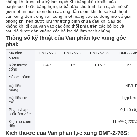
không khí trong chu kỳ làm sạch.Khi bảng điều khiển của
baghouse hoặc bảng hẹn giờ bắt đầu chu trình làm sạch, nó sẽ
gửi một tín hiệu điện đến các ống dẫn điện, khi đó sẽ kích hoạt
CHÍNH
van xung.Bên trong van xung, một màng cao su đóng mở để giải
phóng khí nén được lưu trữ trong bình chứa đầu khí.Sau đó,
SÁCH
không khí đi qua van vào các ống thổi phía trên các bộ lọc và
sau đó được dẫn xuống các bộ lọc để làm sạch chúng.
BẢO
Thông số kỹ thuật của Van phản lực xung góc
phải:
MẬT
Mô hình
DMF-Z-20
DMF-Z-25
DMF-Z-40S
DMF-Z-50
không
Kích thước
3/4 ''
1 ''
1 1/2 ''
2 ''
cổng
Số cơ hoành
1
Vật liệu
NBR, 
màng
Vật liệu cơ
Hợp kim
thể
Phạm vi áp
0,1 đến 0
suất làm việc
Điện áp cuộn
110VAC, 220
dây
Kích thước của Van phản lực xung DMF-Z-76S: