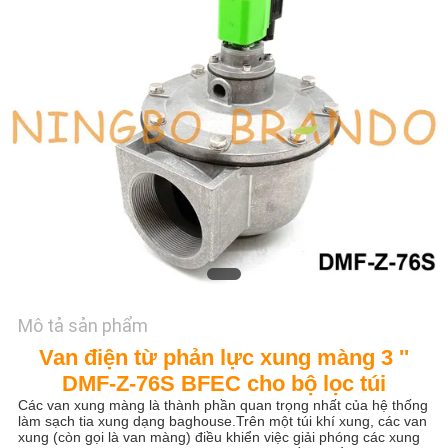
TÔI
YÊU
CẦU
ĐẶT
GIÁ
COMPANY
NEWS
Mô tả sản phẩm
SƠ
Van điện từ phản lực xung màng 3 ''
ĐỒ
DMF-Z-76S BFEC cho bộ lọc túi
TRANG
Các van xung màng là thành phần quan trọng nhất của hệ thống
làm sạch tia xung dạng baghouse.Trên một túi khí xung, các van
WEB
xung (còn gọi là van màng) điều khiển việc giải phóng các xung