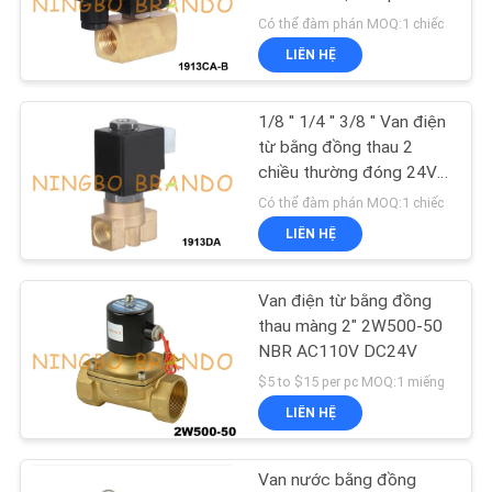
TÔI
220V
Có thể đàm phán MOQ:1 chiếc
LIÊN HỆ
YÊU
CẦU
1/8 '' 1/4 '' 3/8 '' Van điện
ĐẶT
từ bằng đồng thau 2
chiều thường đóng 24V
GIÁ
220V
Có thể đàm phán MOQ:1 chiếc
LIÊN HỆ
COMPANY
NEWS
Van điện từ bằng đồng
thau màng 2" 2W500-50
NBR AC110V DC24V
SƠ
$5 to $15 per pc MOQ:1 miếng
ĐỒ
LIÊN HỆ
TRANG
WEB
Van nước bằng đồng