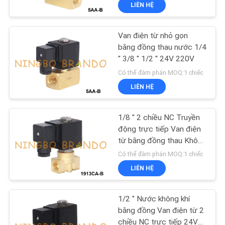
LIÊN HỆ
QUAN
NHÀ
Van điện từ nhỏ gọn
MÁY
bằng đồng thau nước 1/4
'' 3/8 '' 1/2 '' 24V 220V
KIỂM
Có thể đàm phán MOQ:1 chiếc
LIÊN HỆ
SOÁT
CHẤT
1/8 '' 2 chiều NC Truyền
LƯỢNG
động trực tiếp Van điện
từ bằng đồng thau Không
khí nước 24V 220V
Có thể đàm phán MOQ:1 chiếc
LIÊN
LIÊN HỆ
HỆ
VỚI
1/2 '' Nước không khí
CHÚNG
bằng đồng Van điện từ 2
chiều NC trực tiếp 24V