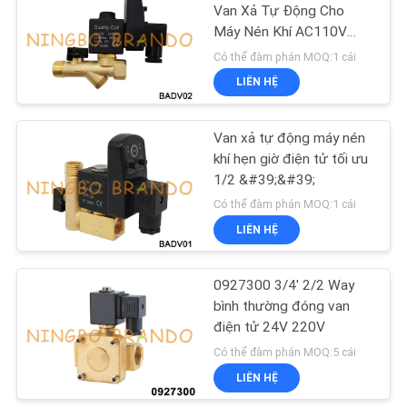
Van Xả Tự Động Cho
Máy Nén Khí AC110V
CHÍNH
484
AC220V
Có thể đàm phán MOQ:1 cái
SÁCH
Van Solenoid Làm
LIÊN HỆ
BẢO
lạnh
MẬT
Van xả tự động máy nén
khí hẹn giờ điện tử tối ưu
1/2 &#39;&#39;
Có thể đàm phán MOQ:1 cái
LIÊN HỆ
312
0927300 3/4' 2/2 Way
Khí nén Ống phụ kiện
bình thường đóng van
điện tử 24V 220V
Có thể đàm phán MOQ:5 cái
LIÊN HỆ