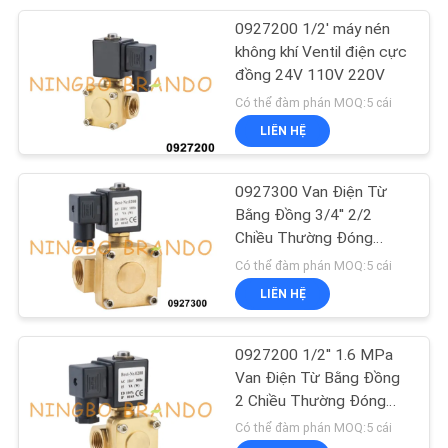
0927200 1/2' máy nén
233
không khí Ventil điện cực
đồng 24V 110V 220V
Khí nén Air xi lanh
Có thể đàm phán MOQ:5 cái
LIÊN HỆ
0927300 Van Điện Từ
Bằng Đồng 3/4'' 2/2
Chiều Thường Đóng
109
24VDC 110VAC 220VAC
Có thể đàm phán MOQ:5 cái
LIÊN HỆ
Lọc chỉnh bôi trơn
0927200 1/2'' 1.6 MPa
Van Điện Từ Bằng Đồng
2 Chiều Thường Đóng
24V 110V 220V
Có thể đàm phán MOQ:5 cái