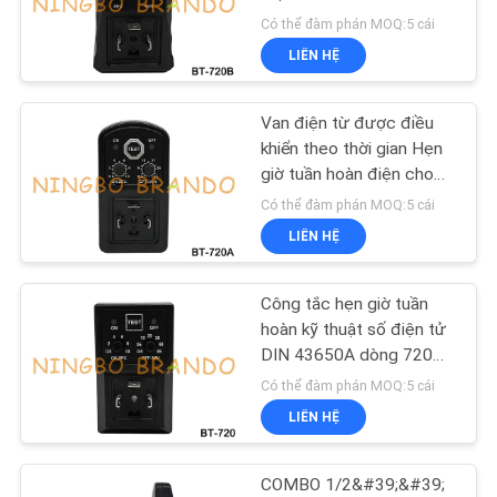
TÔI
Mẫu A
Có thể đàm phán MOQ:5 cái
LIÊN HỆ
YÊU
495
CẦU
Phần ứng van điện
Van điện từ được điều
ĐẶT
khiển theo thời gian Hẹn
từ
giờ tuần hoàn điện cho
GIÁ
máy nén khí Van xả tự
Có thể đàm phán MOQ:5 cái
động
LIÊN HỆ
COMPANY
NEWS
Công tắc hẹn giờ tuần
1184
hoàn kỹ thuật số điện tử
DIN 43650A dòng 720
SƠ
Van phản lực
cho máy nén khí
Có thể đàm phán MOQ:5 cái
ĐỒ
LIÊN HỆ
TRANG
WEB
COMBO 1/2&#39;&#39;