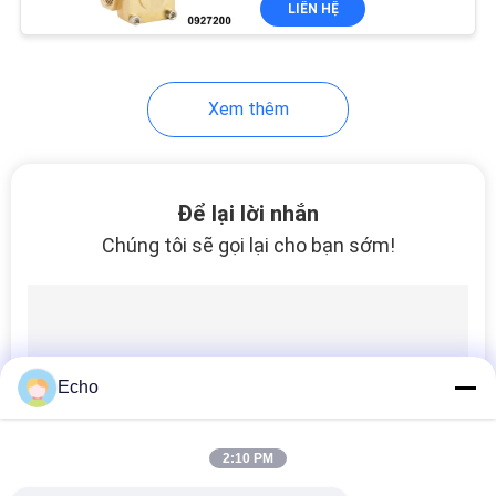
LIÊN HỆ
149
Cuộn dây van điện
từ thủy lực
Xem thêm
Để lại lời nhắn
Chúng tôi sẽ gọi lại cho bạn sớm!
99
Solenoid Coil
Connector
Echo
2:10 PM
811