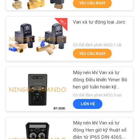
YÊU CẦU NGAY
QUAN
NHÀ
HOT
Van xả tự động loại Jorc
MÁY
617
Khí nén Solenoid
KIỂM
Có thể đàm phán MOQ:1 cái
Valve
YÊU CẦU NGAY
SOÁT
CHẤT
Máy nén khí Van xả tự
LƯỢNG
động Điều khiển Yimer Bộ
hẹn giờ tuần hoàn kỹ
1071
thuật số BT-2000
Có thể đàm phán MOQ:5 cái
LIÊN
LIÊN HỆ
HỆ
Cuộn dây điện từ
VỚI
Máy nén khí Van xả tự
CHÚNG
động Hẹn giờ kỹ thuật số
điện tử IP65 DIN 43650