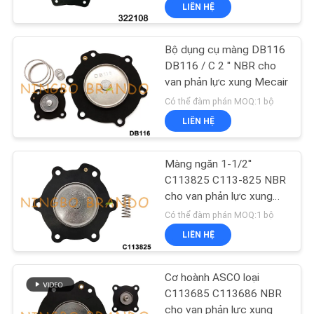
LIÊN HỆ
QUAN
NHÀ
Bộ dụng cụ màng DB116
MÁY
DB116 / C 2 '' NBR cho
van phản lực xung Mecair
KIỂM
Có thể đàm phán MOQ:1 bộ
LIÊN HỆ
SOÁT
CHẤT
Màng ngăn 1-1/2''
LƯỢNG
C113825 C113-825 NBR
cho van phản lực xung
ASCO
Có thể đàm phán MOQ:1 bộ
LIÊN
LIÊN HỆ
HỆ
VỚI
Cơ hoành ASCO loại
CHÚNG
C113685 C113686 NBR
cho van phản lực xung