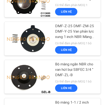
TÔI
Có thể đàm phán MOQ:1
LIÊN HỆ
YÊU
CẦU
DMF-Z-25 DMF-ZM-25
ĐẶT
DMF-Y-25 Van phản lực
xung 1 inch NBR Màng
GIÁ
chắn
Có thể đàm phán MOQ:1 bộ
LIÊN HỆ
COMPANY
NEWS
Bộ màng ngăn NBR cho
van hút bụi SBFEC 3/4 ''
DMF-ZL-B
SƠ
Có thể đàm phán MOQ:1 bộ
ĐỒ
LIÊN HỆ
TRANG
WEB
Bộ màng 1-1 / 2 inch