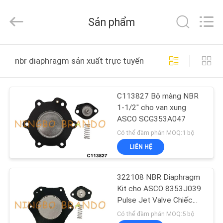
-
2026
Ningbo
Sản phẩm
Brando
Hardware
Co.,
Ltd.
All
NHÀ
Rights
nbr diaphragm sản xuất trực tuyến
Reserved.
SẢN
C113827 Bộ màng NBR
PHẨM
1-1/2'' cho van xung
ASCO SCG353A047
VỀ
Có thể đàm phán MOQ:1 bộ
CHÚNG
LIÊN HỆ
TÔI
322108 NBR Diaphragm
Kit cho ASCO 8353J039
CHUYẾN
Pulse Jet Valve Chiếc
phụ tùng
THAM
Có thể đàm phán MOQ:5 bộ