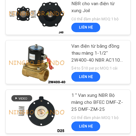
NBR cho van điện từ
xung Joil
CHÍNH
Có thể đàm phán MOQ:1 bộ
SÁCH
LIÊN HỆ
BẢO
MẬT
Van điện từ bằng đồng
thau màng 1-1/2"
2W400-40 NBR AC110V
DC12V
$4 to $10 per pc MOQ:1 cái
LIÊN HỆ
1 '' Van xung NBR Bộ
màng cho BFEC DMF-Z-
25 DMF-ZM-25
Có thể đàm phán MOQ:1 bộ
LIÊN HỆ