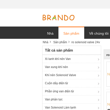
Nhà
Sản phẩm
Về chúng tôi
Nhà
Sản phẩm
ro solenoid valve 24v
tin tức công t
Tất cả sản phẩm
ro
Xi lanh khí nén Van
Van xung khí nén
Khí nén Solenoid Valve
Cuộn dây điện từ
Phần ứng van điện từ
Van phản lực
Van Solenoid Làm lạnh