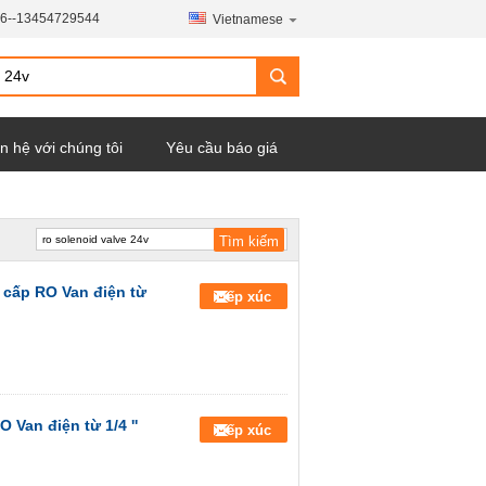
6--13454729544
Vietnamese
n hệ với chúng tôi
Yêu cầu báo giá
 cấp RO Van điện từ
Tiếp xúc
Van điện từ 1/4 ''
Tiếp xúc