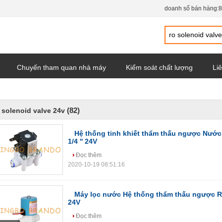
doanh số bán hàng:
8
Chuyến tham quan nhà máy
Kiểm soát chất lượng
Liê
y
(82)
 solenoid valve 24v
Hệ thống tinh khiết thẩm thấu ngược Nước
1/4 '' 24V
Đọc thêm
2020-10-19 08:51:16
Máy lọc nước Hệ thống thẩm thấu ngược RO 
24V
Đọc thêm