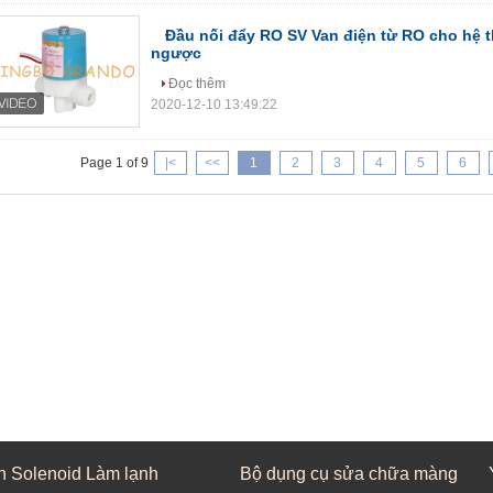
Đầu nối đẩy RO SV Van điện từ RO cho hệ 
ngược
Đọc thêm
2020-12-10 13:49:22
Page 1 of 9
|<
<<
1
2
3
4
5
6
n Solenoid Làm lạnh
Bộ dụng cụ sửa chữa màng