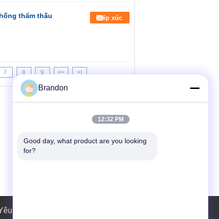
thống thẩm thấu
Tiếp xúc
7
8
9
>>
>|
Brandon
12:32 PM
Good day, what product are you looking 
for?
Yêu cầu báo giá