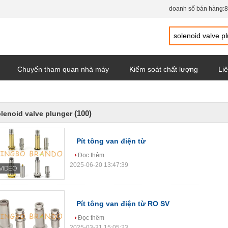
doanh số bán hàng:
8
Chuyến tham quan nhà máy
Kiểm soát chất lượng
Liê
y
(100)
lenoid valve plunger
Pít tông van điện từ
Đọc thêm
2025-06-20 13:47:39
Pít tông van điện từ RO SV
Đọc thêm
2025-03-31 15:05:23