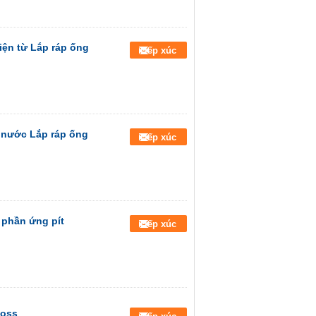
ện từ Lắp ráp ống
Tiếp xúc
i nước Lắp ráp ống
Tiếp xúc
phần ứng pít
Tiếp xúc
foss