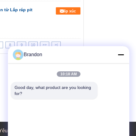
n từ Lắp ráp pit
Tiếp xúc
8
9
10
>>
>|
Brandon
10:18 AM
Good day, what product are you looking 
for?
Yêu cầu báo giá