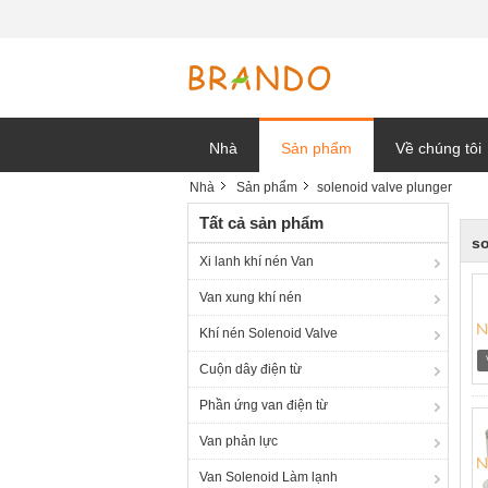
Nhà
Sản phẩm
Về chúng tôi
Nhà
Sản phẩm
solenoid valve plunger
tin tức công t
Tất cả sản phẩm
so
Xi lanh khí nén Van
Van xung khí nén
Khí nén Solenoid Valve
Cuộn dây điện từ
Phần ứng van điện từ
Van phản lực
Van Solenoid Làm lạnh