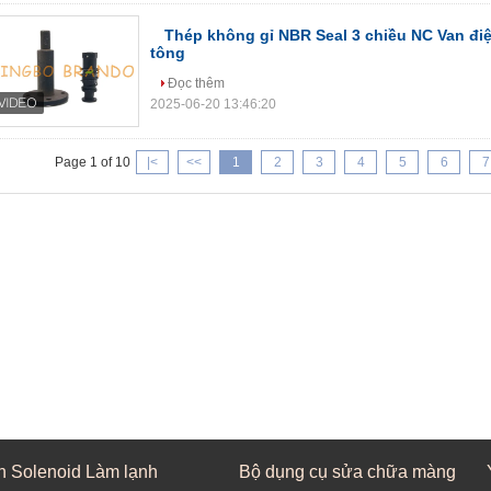
Thép không gỉ NBR Seal 3 chiều NC Van điệ
tông
Đọc thêm
2025-06-20 13:46:20
Page 1 of 10
|<
<<
1
2
3
4
5
6
7
n Solenoid Làm lạnh
Bộ dụng cụ sửa chữa màng