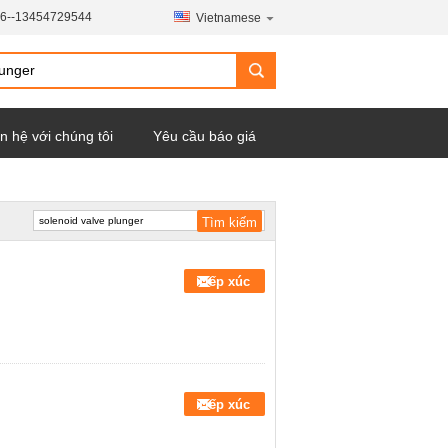
6--13454729544
Vietnamese
n hệ với chúng tôi
Yêu cầu báo giá
Tiếp xúc
Tiếp xúc