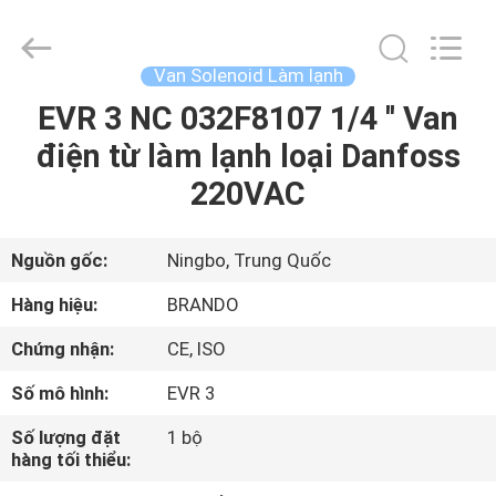
-
2026
Ningbo
Brando
Hardware
Van Solenoid Làm lạnh
Co.,
Ltd.
All
EVR 3 NC 032F8107 1/4 '' Van
NHÀ
Rights
Reserved.
điện từ làm lạnh loại Danfoss
SẢN
220VAC
PHẨM
Nguồn gốc:
Ningbo, Trung Quốc
VỀ
Hàng hiệu:
BRANDO
CHÚNG
Chứng nhận:
CE, ISO
TÔI
Số mô hình:
EVR 3
CHUYẾN
Số lượng đặt
1 bộ
hàng tối thiểu:
THAM