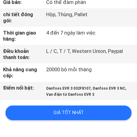
Giá bán:
Có thể đàm phán
QUAN
NHÀ
chi tiết đóng
Hộp, Thùng, Pallet
gói:
MÁY
Thời gian giao
4 đến 7 ngày làm việc
hàng:
KIỂM
Điều khoản
L / C, T / T, Western Union, Paypal
SOÁT
thanh toán:
CHẤT
Khả năng cung
20000 bộ mỗi tháng
LƯỢNG
cấp:
Điểm nổi bật:
,
,
Danfoss EVR 3 032F8107
Danfoss EVR 3 NC
LIÊN
Van điện từ Danfoss EVR 3
HỆ
GIÁ TỐT NHẤT
VỚI
CHÚNG