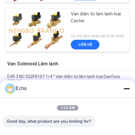
Van điện từ làm lạnh loại
Castel
Có thể đàm phán MOQ:50 chiếc
LIÊN HỆ
Van Solenoid Làm lạnh
EVR 3 NC 032F8107 1/4 '' Van điện từ làm lạnh loại Danfoss
220VAC
Echo
EVR 3 NC 032F1204 3/8 '' Van điện từ làm lạnh loại Danfoss
220V
7:12 AM
EVR 6 NC 032F8072 3/8 '' Van điện từ loại Danfoss Điện lạnh
220V
Good day, what product are you looking for?
Danh mục phổ biến
Tất cả