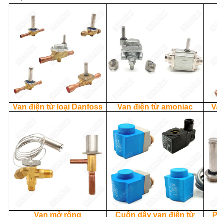
Van điện từ loại Danfoss
Van điện từ amoniac
V
Van mở rộng
Cuộn dây van điện từ
P