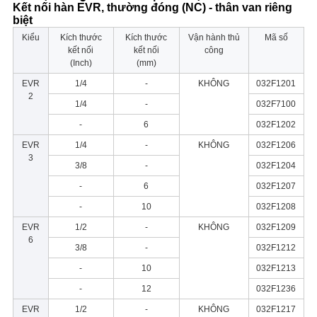
Kết nối hàn EVR, thường đóng (NC) - thân van riêng
biệt
Kiểu
Kích thước
Kích thước
Vận hành thủ
Mã số
kết nối
kết nối
công
(Inch)
(mm)
EVR
1/4
-
KHÔNG
032F1201
2
1/4
-
032F7100
-
6
032F1202
EVR
1/4
-
KHÔNG
032F1206
3
3/8
-
032F1204
-
6
032F1207
-
10
032F1208
EVR
1/2
-
KHÔNG
032F1209
6
3/8
-
032F1212
-
10
032F1213
-
12
032F1236
EVR
1/2
-
KHÔNG
032F1217