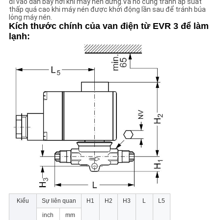
đi vào dàn bay hơi khi máy nén dừng.Và nó cũng tránh áp suất
thấp quá cao khi máy nén được khởi động lần sau để tránh búa
lỏng máy nén.
CHÍNH
Kích thước chính của van điện từ EVR 3 để làm
lạnh:
SÁCH
BẢO
MẬT
Kiểu
Sự liên quan
H1
H2
H3
L
L5
inch
mm