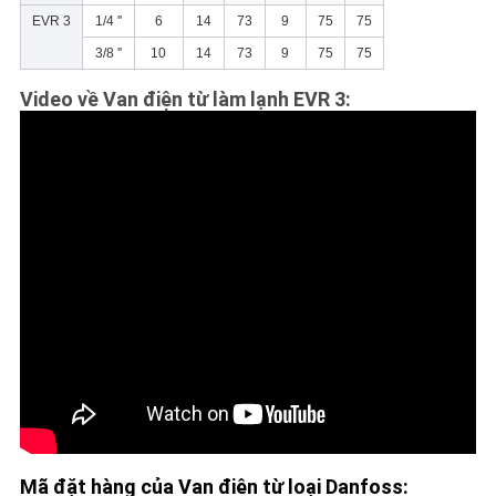
EVR 3
1/4 ''
6
14
73
9
75
75
3/8 ''
10
14
73
9
75
75
Video về Van điện từ làm lạnh EVR 3:
Mã đặt hàng của Van điện từ loại Danfoss: