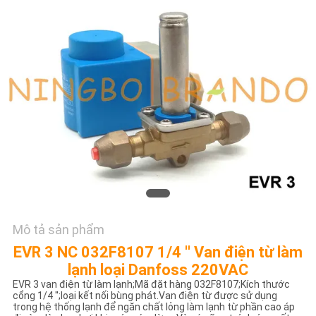
TÔI
YÊU
CẦU
ĐẶT
GIÁ
COMPANY
NEWS
Mô tả sản phẩm
SƠ
EVR 3 NC 032F8107 1/4 '' Van điện từ làm
ĐỒ
lạnh loại Danfoss 220VAC
TRANG
EVR 3 van điện từ làm lạnh;Mã đặt hàng 032F8107;Kích thước
cổng 1/4 '';loại kết nối bùng phát.Van điện từ được sử dụng
WEB
trong hệ thống lạnh để ngăn chất lỏng làm lạnh từ phần cao áp