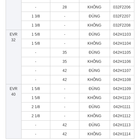
-
28
KHÔNG
032F2206
1 3/8
-
ĐÚNG
032F2207
1 3/8
-
KHÔNG
032F2208
EVR
1 5/8
-
ĐÚNG
042H1103
32
1 5/8
-
KHÔNG
042H1104
-
35
ĐÚNG
042H1105
-
35
KHÔNG
042H1106
-
42
ĐÚNG
042H1107
-
42
KHÔNG
042H1108
EVR
1 5/8
-
ĐÚNG
042H1109
40
1 5/8
-
KHÔNG
042H1110
2 1/8
-
ĐÚNG
042H1111
2 1/8
-
KHÔNG
042H1112
-
42
ĐÚNG
042H1113
-
42
KHÔNG
042H1114