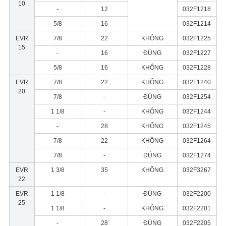
10
-
12
032F1218
5/8
16
032F1214
EVR
7/8
22
KHÔNG
032F1225
15
-
16
ĐÚNG
032F1227
5/8
16
KHÔNG
032F1228
EVR
7/8
22
KHÔNG
032F1240
20
7/8
-
ĐÚNG
032F1254
1 1/8
-
KHÔNG
032F1244
-
28
KHÔNG
032F1245
7/8
22
KHÔNG
032F1264
7/8
-
ĐÚNG
032F1274
EVR
1 3/8
35
KHÔNG
032F3267
22
EVR
1 1/8
-
ĐÚNG
032F2200
25
1 1/8
-
KHÔNG
032F2201
-
28
ĐÚNG
032F2205