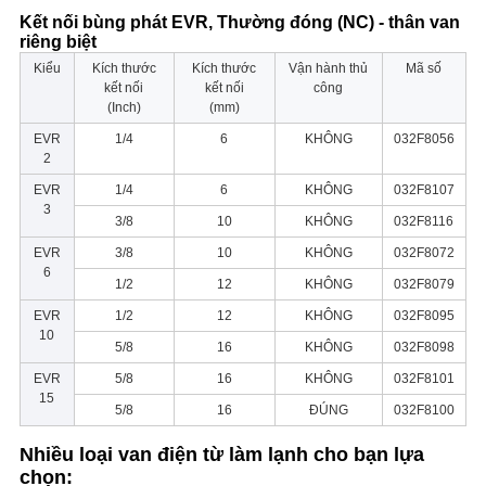
Kết nối bùng phát EVR, Thường đóng (NC) - thân van
riêng biệt
Kiểu
Kích thước
Kích thước
Vận hành thủ
Mã số
kết nối
kết nối
công
(Inch)
(mm)
EVR
1/4
6
KHÔNG
032F8056
2
EVR
1/4
6
KHÔNG
032F8107
3
3/8
10
KHÔNG
032F8116
EVR
3/8
10
KHÔNG
032F8072
6
1/2
12
KHÔNG
032F8079
EVR
1/2
12
KHÔNG
032F8095
10
5/8
16
KHÔNG
032F8098
EVR
5/8
16
KHÔNG
032F8101
15
5/8
16
ĐÚNG
032F8100
Nhiều loại van điện từ làm lạnh cho bạn lựa
chọn: