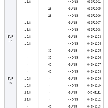
1 1/8
-
KHÔNG
032F2201
-
28
ĐÚNG
032F2205
-
28
KHÔNG
032F2206
1 3/8
-
ĐÚNG
032F2207
1 3/8
-
KHÔNG
032F2208
EVR
1 5/8
-
ĐÚNG
042H1103
32
1 5/8
-
KHÔNG
042H1104
-
35
ĐÚNG
042H1105
-
35
KHÔNG
042H1106
-
42
ĐÚNG
042H1107
-
42
KHÔNG
042H1108
EVR
1 5/8
-
ĐÚNG
042H1109
40
1 5/8
-
KHÔNG
042H1110
2 1/8
-
ĐÚNG
042H1111
2 1/8
-
KHÔNG
042H1112
-
42
ĐÚNG
042H1113