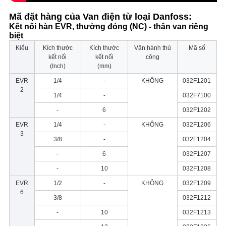
Mã đặt hàng của Van điện từ loại Danfoss:
Kết nối hàn EVR, thường đóng (NC) - thân van riêng
biệt
Kiểu
Kích thước
Kích thước
Vận hành thủ
Mã số
kết nối
kết nối
công
(Inch)
(mm)
EVR
1/4
-
KHÔNG
032F1201
2
1/4
-
032F7100
-
6
032F1202
EVR
1/4
-
KHÔNG
032F1206
3
3/8
-
032F1204
-
6
032F1207
-
10
032F1208
EVR
1/2
-
KHÔNG
032F1209
6
3/8
-
032F1212
-
10
032F1213