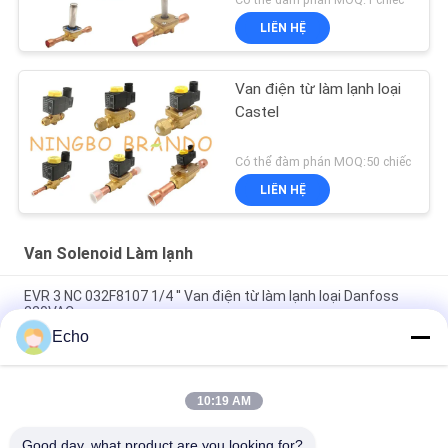
LIÊN HỆ
Van điện từ làm lạnh loại
Castel
Có thể đàm phán MOQ:50 chiếc
LIÊN HỆ
Van Solenoid Làm lạnh
EVR 3 NC 032F8107 1/4 '' Van điện từ làm lạnh loại Danfoss
220VAC
Echo
EVR 3 NC 032F1204 3/8 '' Van điện từ làm lạnh loại Danfoss
220V
10:19 AM
EVR 6 NC 032F8072 3/8 '' Van điện từ loại Danfoss Điện lạnh
220V
Good day, what product are you looking for?