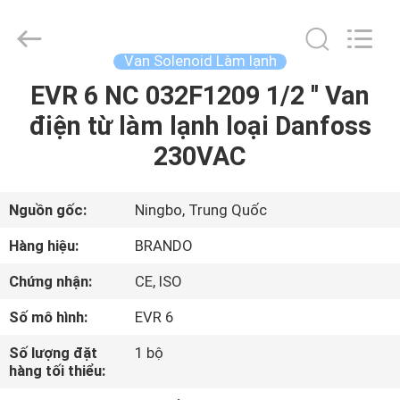
-
2026
Ningbo
Brando
Hardware
Van Solenoid Làm lạnh
Co.,
Ltd.
All
EVR 6 NC 032F1209 1/2 '' Van
NHÀ
Rights
Reserved.
điện từ làm lạnh loại Danfoss
SẢN
230VAC
PHẨM
Nguồn gốc:
Ningbo, Trung Quốc
VỀ
Hàng hiệu:
BRANDO
CHÚNG
Chứng nhận:
CE, ISO
TÔI
Số mô hình:
EVR 6
CHUYẾN
Số lượng đặt
1 bộ
hàng tối thiểu:
THAM