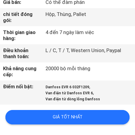
Giá bán:
Có thể đàm phán
QUAN
NHÀ
chi tiết đóng
Hộp, Thùng, Pallet
gói:
MÁY
Thời gian giao
4 đến 7 ngày làm việc
hàng:
KIỂM
Điều khoản
L / C, T / T, Western Union, Paypal
SOÁT
thanh toán:
CHẤT
Khả năng cung
20000 bộ mỗi tháng
LƯỢNG
cấp:
Điểm nổi bật:
,
Danfoss EVR 6 032F1209
,
LIÊN
Van điện từ Danfoss EVR 6
Van điện từ dòng lỏng Danfoss
HỆ
VỚI
GIÁ TỐT NHẤT
CHÚNG