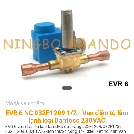
TÔI
YÊU
CẦU
ĐẶT
GIÁ
COMPANY
NEWS
SƠ
Mô tả sản phẩm
ĐỒ
EVR 6 NC 032F1209 1/2 '' Van điện từ làm
TRANG
lạnh loại Danfoss 230VAC
EVR 6 van điện từ làm lạnh;Mã đặt hàng 032F1209, 032F1236,
WEB
032L1209, 032L1236;Kích thước cổng 1/2 '';kiểu kết nối hàn.Van