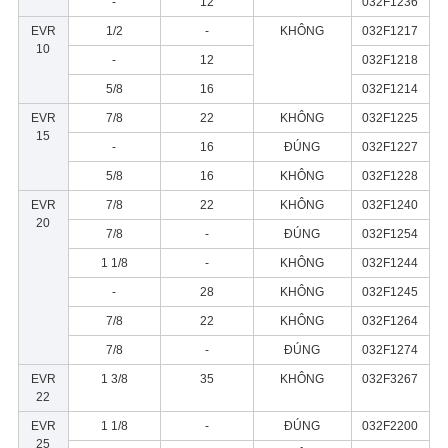
-
12
032F1236
EVR
1/2
-
KHÔNG
032F1217
10
-
12
032F1218
5/8
16
032F1214
EVR
7/8
22
KHÔNG
032F1225
15
-
16
ĐÚNG
032F1227
5/8
16
KHÔNG
032F1228
EVR
7/8
22
KHÔNG
032F1240
20
7/8
-
ĐÚNG
032F1254
1 1/8
-
KHÔNG
032F1244
-
28
KHÔNG
032F1245
7/8
22
KHÔNG
032F1264
7/8
-
ĐÚNG
032F1274
EVR
1 3/8
35
KHÔNG
032F3267
22
EVR
1 1/8
-
ĐÚNG
032F2200
25