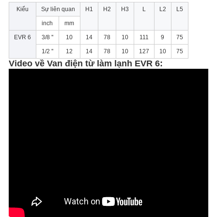
Kiểu
Sự liên quan
H1
H2
H3
L
L2
L5
inch
mm
EVR 6
3/8 ''
10
14
78
10
111
9
75
1/2 ''
12
14
78
10
127
10
75
Video về Van điện từ làm lạnh EVR 6: