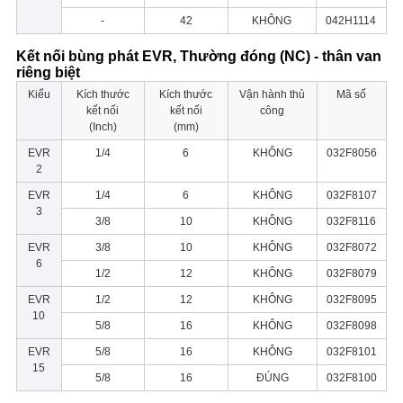
-
42
KHÔNG
042H1114
Kết nối bùng phát EVR, Thường đóng (NC) - thân van
riêng biệt
Kiểu
Kích thước
Kích thước
Vận hành thủ
Mã số
kết nối
kết nối
công
(Inch)
(mm)
EVR
1/4
6
KHÔNG
032F8056
2
EVR
1/4
6
KHÔNG
032F8107
3
3/8
10
KHÔNG
032F8116
EVR
3/8
10
KHÔNG
032F8072
6
1/2
12
KHÔNG
032F8079
EVR
1/2
12
KHÔNG
032F8095
10
5/8
16
KHÔNG
032F8098
EVR
5/8
16
KHÔNG
032F8101
15
5/8
16
ĐÚNG
032F8100