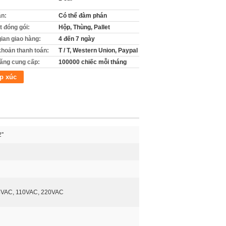
án:
Có thể đàm phán
ết đóng gói:
Hộp, Thùng, Pallet
gian giao hàng:
4 đến 7 ngày
khoản thanh toán:
T / T, Western Union, Paypal
ăng cung cấp:
100000 chiếc mỗi tháng
p xúc
''
4VAC, 110VAC, 220VAC