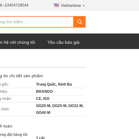
6--13454729544
Vietnamese
n hệ với chúng tôi
Yêu cầu báo giá
 tin chi tiết sản phẩm:
 gốc:
Trung Quốc, Ninh Ba
hiệu:
BRANDO
 nhận:
CE, ISO
GG20-M, GG25-M, GG32-M,
 hình:
GG40-M
h toán:
ợng đặt hàng tối
1 cái