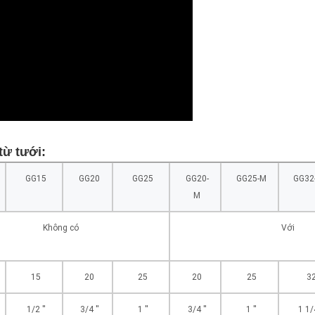
từ tưới:
GG15
GG20
GG25
GG20-
GG25-M
GG32
M
Không có
Với
15
20
25
20
25
3
1/2 ''
3/4 ''
1 ''
3/4 ''
1 ''
1 1/4