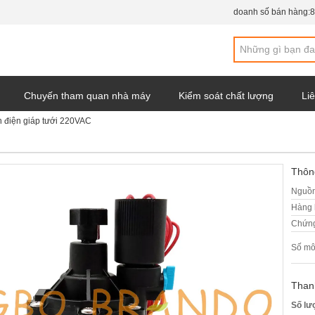
doanh số bán hàng:
8
Chuyến tham quan nhà máy
Kiểm soát chất lượng
Liê
 điện giáp tưới 220VAC
y
Thông
Nguồn
Hàng 
Chứng
Số mô
Than
Số lư