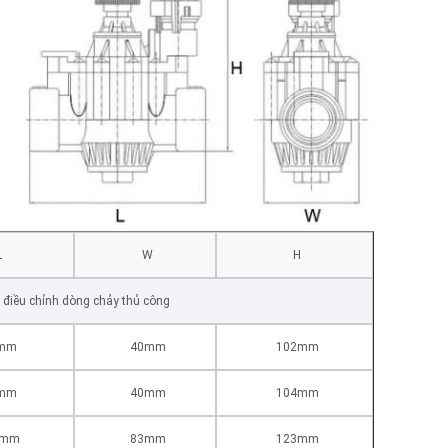
L
W
H
 điều chỉnh dòng chảy thủ công
mm
40mm
102mm
mm
40mm
104mm
5mm
83mm
123mm