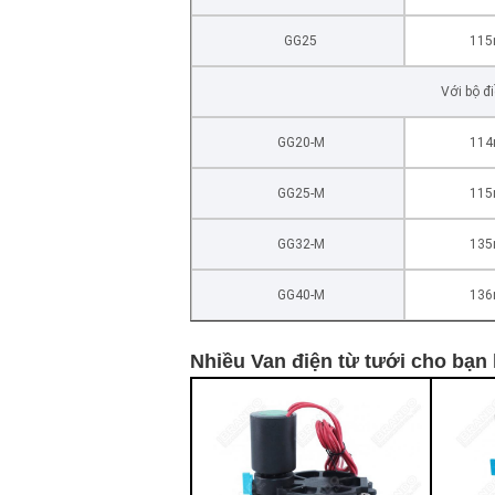
GG25
11
Với bộ đ
GG20-M
11
GG25-M
11
GG32-M
13
GG40-M
13
Nhiều Van điện từ tưới cho bạn 