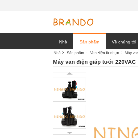
Nhà
Sản phẩm
Về chúng tôi
Nhà
Sản phẩm
Van điện từ nhựa
Máy van
tin tức công t
Máy van điện giáp tưới 220VAC