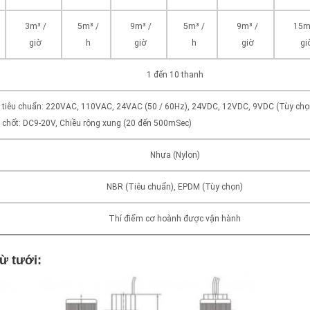
3m³ /
5m³ /
9m³ /
5m³ /
9m³ /
15m
giờ
h
giờ
h
giờ
gi
1 đến 10 thanh
 tiêu chuẩn: 220VAC, 110VAC, 24VAC (50 / 60Hz), 24VDC, 12VDC, 9VDC (Tùy chọ
 chốt: DC9-20V, Chiều rộng xung (20 đến 500mSec)
Nhựa (Nylon)
NBR (Tiêu chuẩn), EPDM (Tùy chọn)
Thí điểm cơ hoành được vận hành
ừ tưới: