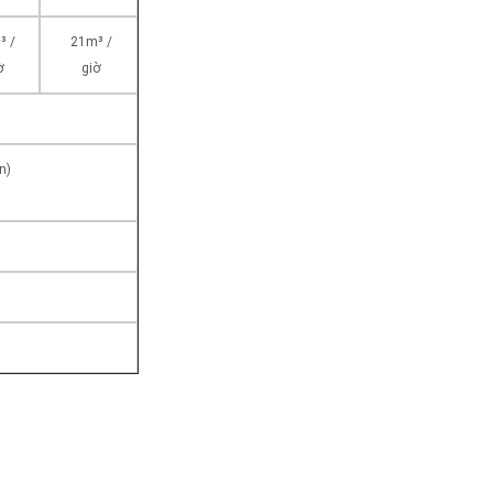
³ /
21m³ /
ờ
giờ
n)