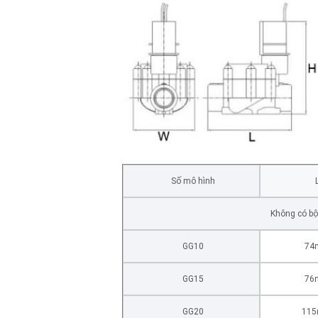
Số mô hình
Không có bộ
GG10
74
GG15
76
GG20
11