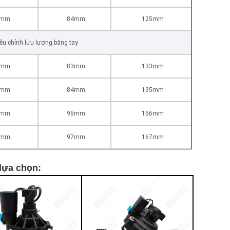
5mm
84mm
125mm
iều chỉnh lưu lượng bằng tay
4mm
83mm
133mm
5mm
84mm
135mm
5mm
96mm
156mm
6mm
97mm
167mm
lựa chọn: