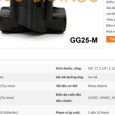
thiểu:
Giá b
chi ti
Thời 
Điều 
Khả n
Tiế
Kích thước cổng:
3/4'', 1'', 1 1/4'', 1 1/2
mm
kết nối đường ống:
ren nữ
 (Tùy chọn)
Vật liệu cơ thể:
Nhựa (Nylon)
Điện áp cuộn dây
(Tự chọn)
12VDC, 24VDC, 2
tiêu chuẩn:
(20-500mSec)
Phạm vi áp suất:
1 đến 10 thanh