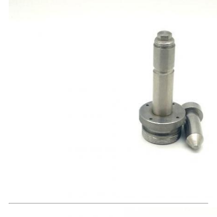
CHÍNH
SÁCH
BẢO
MẬT