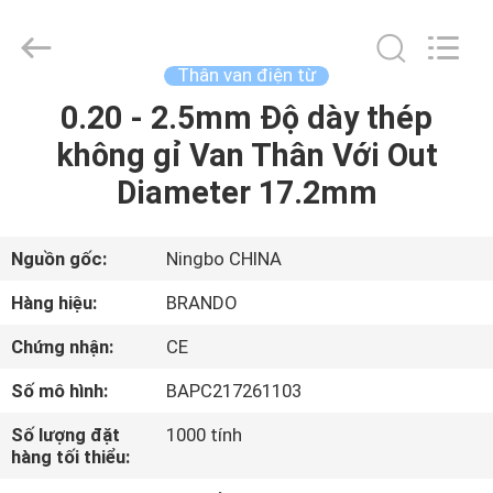
-
2026
Ningbo
Brando
Hardware
Thân van điện từ
Co.,
Ltd.
All
0.20 - 2.5mm Độ dày thép
NHÀ
Rights
Reserved.
không gỉ Van Thân Với Out
SẢN
Diameter 17.2mm
PHẨM
Nguồn gốc:
Ningbo CHINA
VỀ
Hàng hiệu:
BRANDO
CHÚNG
Chứng nhận:
CE
TÔI
Số mô hình:
BAPC217261103
CHUYẾN
Số lượng đặt
1000 tính
hàng tối thiểu:
THAM