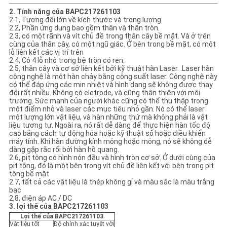
2. Tính năng của BAPC217261103
2.1, Tương đối lớn về kích thước và trọng lượng.
2.2, Phần ứng dụng bao gồm thân và thân tròn.
2.3, có một rãnh và vít chủ đề trong thân cây bề mặt. Và ở trên
cùng của thân cây, có một ngũ giác. Ở bên trong bề mặt, có một
lỗ liên kết các vị trí trên
2.4, Có 4 lỗ nhỏ trong bệ tròn có ren.
2.5, thân cây và cơ sở liên kết bởi kỹ thuật hàn Laser. .Laser hàn
công nghệ là một hàn chảy bằng công suất laser. Công nghệ này
có thể đáp ứng các min nhiệt và hình dạng sẽ không được thay
đổi rất nhiều. Không có eletrode, và cũng thân thiện với môi
trường. Sức mạnh của người khác cũng có thể thu thập trong
một điểm nhỏ và laser các mục tiêu nhỏ gần. Nó có thể laser
một lượng lớn vật liệu, và hàn những thứ mà không phải là vật
liệu tương tự. Ngoài ra, nó rất dễ dàng để thực hiện hàn tốc độ
cao bằng cách tự động hóa hoặc kỹ thuật số hoặc điều khiển
máy tính. Khi hàn đường kính mỏng hoặc mỏng, nó sẽ không dễ
dàng gặp rắc rối bởi hàn hồ quang.
2.6, pit tông có hình nón đầu và hình tròn cơ sở. Ở dưới cùng của
pit tông, đó là một bên trong vít chủ đề liên kết với bên trong pit
tông bề mặt
2.7, tất cả các vật liệu là thép không gỉ và màu sắc là màu trắng
bạc
2,8, điện áp AC / DC
3. lợi thế của BAPC217261103
Lợi thế của BAPC217261103
Vật liệu tốt
Độ chính xác tuyệt vời