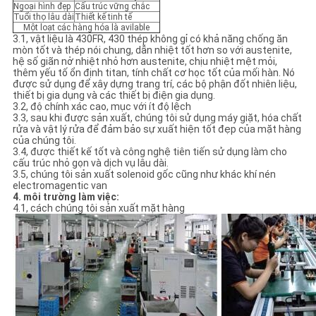
Ngoại hình đẹp
Cấu trúc vững chắc
Tuổi thọ lâu dài
Thiết kế tinh tế
Một loạt các hàng hóa là avilable
3.1, vật liệu là 430FR, 430 thép không gỉ có khả năng chống ăn
mòn tốt và thép nói chung, dẫn nhiệt tốt hơn so với austenite,
hệ số giãn nở nhiệt nhỏ hơn austenite, chịu nhiệt mệt mỏi,
thêm yếu tố ổn định titan, tính chất cơ học tốt của mối hàn. Nó
được sử dụng để xây dựng trang trí, các bộ phận đốt nhiên liệu,
thiết bị gia dụng và các thiết bị điện gia dụng.
3.2, độ chính xác cao, mục với ít độ lệch
3.3, sau khi được sản xuất, chúng tôi sử dụng máy giặt, hóa chất
rửa và vật lý rửa để đảm bảo sự xuất hiện tốt đẹp của mặt hàng
của chúng tôi.
3.4, được thiết kế tốt và công nghệ tiên tiến sử dụng làm cho
cấu trúc nhỏ gọn và dịch vụ lâu dài.
3.5, chúng tôi sản xuất solenoid gốc cũng như khác khí nén
electromagentic van
4. môi trường làm việc:
4.1, cách chúng tôi sản xuất mặt hàng