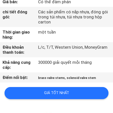
Giá bán:
Có thể đàm phán
QUAN
NHÀ
chi tiết đóng
Các sản phẩm có nắp nhựa, đóng gói
gói:
trong túi nhựa, túi nhựa trong hộp
MÁY
carton
Thời gian giao
một tuần
KIỂM
hàng:
SOÁT
Điều khoản
L/c, T/T, Western Union, MoneyGram
thanh toán:
CHẤT
LƯỢNG
Khả năng cung
300000 giải quyết mỗi tháng
cấp:
Điểm nổi bật:
,
LIÊN
brass valve stems
solenoid valve stem
HỆ
GIÁ TỐT NHẤT
VỚI
CHÚNG