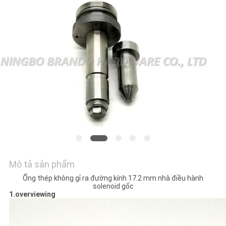
TÔI
YÊU
CẦU
ĐẶT
GIÁ
COMPANY
NEWS
Mô tả sản phẩm
SƠ
Ống thép không gỉ ra đường kính 17.2 mm nhà điều hành
ĐỒ
solenoid gốc
1.overviewing
TRANG
WEB