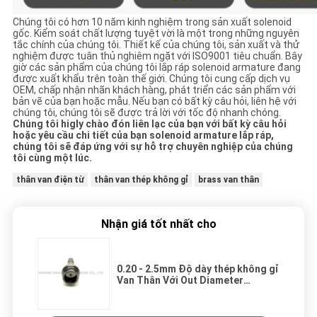
Chúng tôi có hơn 10 năm kinh nghiệm trong sản xuất solenoid
gốc. Kiểm soát chất lượng tuyệt vời là một trong những nguyên
tắc chính của chúng tôi. Thiết kế của chúng tôi, sản xuất và thử
nghiệm được tuân thủ nghiêm ngặt với ISO9001 tiêu chuẩn. Bây
giờ các sản phẩm của chúng tôi lắp ráp solenoid armature đang
được xuất khẩu trên toàn thế giới. Chúng tôi cung cấp dịch vụ
OEM, chấp nhận nhãn khách hàng, phát triển các sản phẩm với
bản vẽ của bạn hoặc mẫu. Nếu bạn có bất kỳ câu hỏi, liên hệ với
chúng tôi, chúng tôi sẽ được trả lời với tốc độ nhanh chóng.
Chúng tôi higly chào đón liên lạc của bạn với bất kỳ câu hỏi
hoặc yêu cầu chi tiết của bạn solenoid armature lắp ráp,
chúng tôi sẽ đáp ứng với sự hỗ trợ chuyên nghiệp của chúng
tôi cùng một lúc.
thân van điện từ
thân van thép không gỉ
brass van thân
Nhận giá tốt nhất cho
0.20 - 2.5mm Độ dày thép không gỉ
Van Thân Với Out Diameter
17.2mm