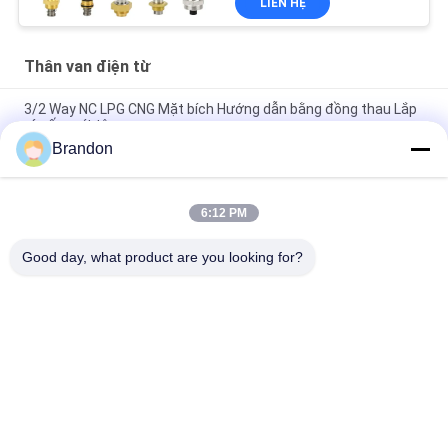
LIÊN HỆ
Thân van điện từ
3/2 Way NC LPG CNG Mặt bích Hướng dẫn bằng đồng thau Lắp
ráp ống pít tông
Brandon
CNOMO Size 30 3/2 Way Brass Plunger Thân van điện từ lõi
sắt
6:12 PM
Thông tư Seat Solenoid gốc hình trụ lõi di chuyển cho thiết bị
khí nén
Good day, what product are you looking for?
Danh mục phổ biến
Tất cả
các
Xi Lanh Khí Nén Van
Van Xung Khí Nén
Khí Nén Solenoid 
Cuộn Dây Điện Từ
Valve