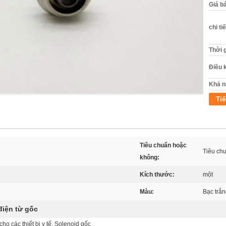
Giá b
chi ti
Thời 
Điều 
Khả n
Tiế
Tiêu chuẩn hoặc
Tiêu ch
không:
Kích thước:
một
Màu:
Bạc trắ
điện từ gốc
 các thiết bị y tế, Solenoid gốc