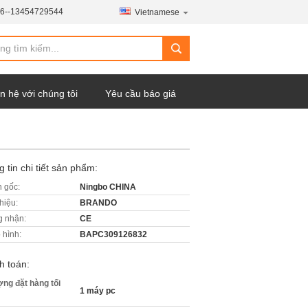
6--13454729544
Vietnamese
n hệ với chúng tôi
Yêu cầu báo giá
 tin chi tiết sản phẩm:
 gốc:
Ningbo CHINA
hiệu:
BRANDO
 nhận:
CE
 hình:
BAPC309126832
h toán:
ợng đặt hàng tối
1 máy pc