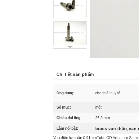
Chi tiết sản phẩm
ứng dụng:
cho thiết bị y tế
Số mục:
một
Chiều dài ống:
26,8 mm
brass van thân
van 
Làm nổi bật:
,
Van điện từ phần 0.91mmTube OD Armature Stem cho