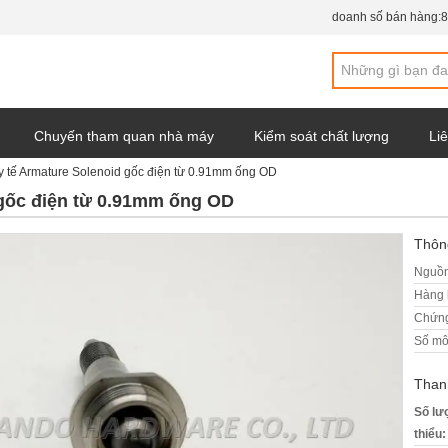
doanh số bán hàng:
8
Chuyến tham quan nhà máy
Kiểm soát chất lượng
Liê
ị y tế Armature Solenoid gốc điện từ 0.91mm ống OD
y
d gốc điện từ 0.91mm ống OD
Thông
Nguồn
Hàng 
Chứng
Số mô
Than
Số lư
thiểu: