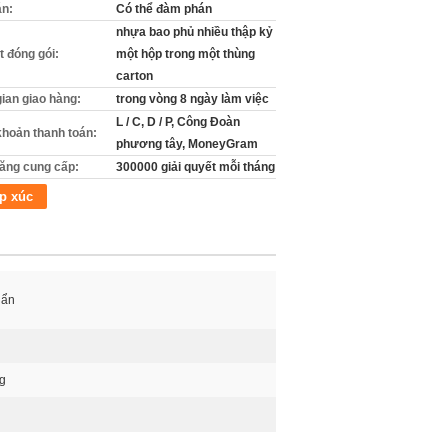
án:
Có thể đàm phán
nhựa bao phủ nhiều thập kỷ
ết đóng gói:
một hộp trong một thùng
carton
gian giao hàng:
trong vòng 8 ngày làm việc
L / C, D / P, Công Đoàn
khoản thanh toán:
phương tây, MoneyGram
ăng cung cấp:
300000 giải quyết mỗi tháng
p xúc
uẩn
ng