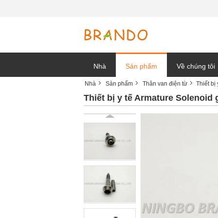
Nhà
Sản phẩm
Về chúng tôi
Nhà
Sản phẩm
Thân van điện từ
Thiết b
tin tức công t
Thiết bị y tế Armature Solenoi