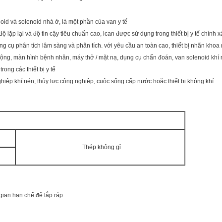
id và solenoid nhà ở, là một phần của van y tế
độ lặp lại và độ tin cậy tiêu chuẩn cao, lcan được sử dụng trong thiết bị y tế chính 
 cụ phân tích lâm sàng và phân tích. với yêu cầu an toàn cao, thiết bị nhãn khoa
 động, màn hình bệnh nhân, máy thở / mặt nạ, dụng cụ chẩn đoán, van solenoid khí
rong các thiết bị y tế
hiệp khí nén, thủy lực công nghiệp, cuộc sống cấp nước hoặc thiết bị không khí.
Thép không gỉ
 gian hạn chế để lắp ráp