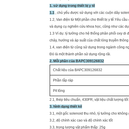
1. sử dụng trong thiết bị y tế
1.1
, chủ yếu được sử dụng với các cuộn dây soleno
1.2, Van điện từ Một phần cho thiết bị y tế.Yêu cầu 
và dụng cụ nghiên cứu khoa học, cũng như các dụng
1.3 Ví dụ: lý tưởng cho hệ thống phân phối oxy di
chảy, hướng và áp suất của chất lỏng truyền thông t
1.4, van điện từ cũng sử dụng trong ngành công ng
Đó là một thành phần sử dụng rộng rãi.
2. Mỗi phần của BAPC309126832
Chất liệu của BAPC309126832
Phần lắp ráp
Pit tông
2.1, thép tiêu chuẩn, 430FR, vật liệu chất lượng tốt
3. hình dạng thiết kế
3.1, một gốc solenoid thu nhỏ, lý tưởng cho không
3.2, độ chính xác cao và độ chính xác tốt
3.3, trọng lượng vật phẩm thấp: 25g