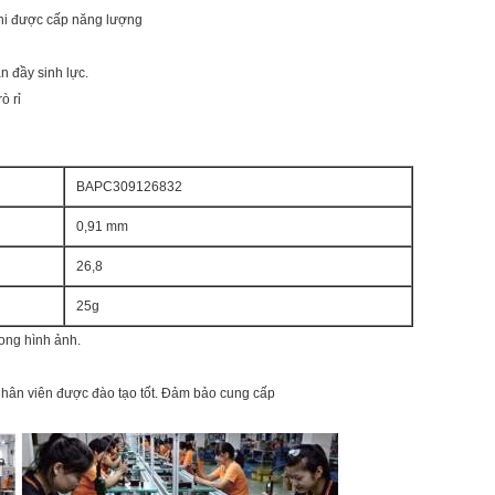
khi được cấp năng lượng
àn đầy sinh lực.
ò rỉ
BAPC309126832
0,91 mm
26,8
25g
rong hình ảnh.
 nhân viên được đào tạo tốt. Đảm bảo cung cấp