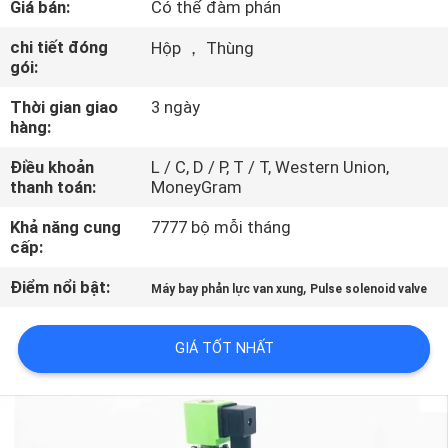
Giá bán:
Có thể đàm phán
QUAN
NHÀ
chi tiết đóng
Hộp ， Thùng
gói:
MÁY
Thời gian giao
3 ngày
hàng:
KIỂM
Điều khoản
L / C, D / P, T / T, Western Union,
SOÁT
thanh toán:
MoneyGram
CHẤT
Khả năng cung
7777 bộ mỗi tháng
LƯỢNG
cấp:
Điểm nổi bật:
,
Máy bay phản lực van xung
Pulse solenoid valve
LIÊN
HỆ
GIÁ TỐT NHẤT
VỚI
CHÚNG