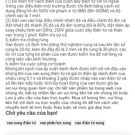
(1) Đo điện trở cách điện của cuộn dây điện từ với vỏ ngoài
trong các điều kiện môi trường được chỉ định bằng cách sử
dụng đồng hồ đo 500V với phạm vi từ 0MΩ đến 500MΩ và độ
chính xác là 1 mét.
(2) Đặt van vào hộp điều chỉnh nhiệt độ và điều chỉnh độ ẩm và
đặt nhiệt độ thành 35 độ và độ ẩm tương đối là 85%, đặt điện áp
xoay chiều hình sin 50Hz, 250V giữa cuộn dây điện từ và thân
van trong 1 phút. Kiểm tra sự cố.
5, kiểm tra chống rung
Van được cố định trên băng thử nghiệm rung và sau khi tần số
rung là 20 Hz, biên độ đầy đủ là 2 mm và độ rung là 30 phút, các
ốc vít của từng bộ phận của van được kiểm tra để nới lỏng và
công việc vẫn bình thường .
6, kiểm tra cuộc sống cơ hoành
Không khí sạch của áp suất danh định được kết nối với đầu vào
không khí của van xung điện từ và giá trị điện áp danh định của
chiều rộng 0,1 s và khoảng 3 giây được nhập vào van điện từ và
số lần liên tiếp hoặc tích lũy hoạt động của van được ghi lại.
xin vui lòng quan tâm các chi tiết sản phẩm tại trang web của
chúng tôi, bất kỳ nhầm lẫn xin vui lòng liên hệ với chúng tôi hoặc
Lưu ý yêu cầu của bạn trực tuyến.
Mua số lượng lớn, vui lòng
liên hệ với dịch vụ trực tuyến của chúng tôi để hỏi cách vận
chuyển kinh tế hơn hoặc thảo luận về mức giá đẹp hơn.
Chờ yêu cầu của bạn!
van xung điện từ
van phản lực xung
van điện từ xung