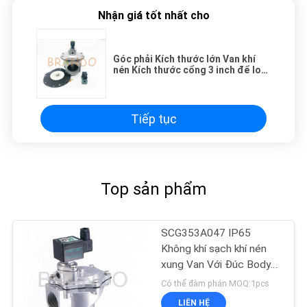
Nhận giá tốt nhất cho
Góc phải Kích thước lớn Van khí
nén Kích thước cổng 3 inch để loại
bỏ bụi
Tiếp tục
Top sản phẩm
SCG353A047 IP65
Không khí sạch khí nén
xung Van Với Đúc Body
nhôm
Có thể đàm phán MOQ:1pcs
LIÊN HỆ