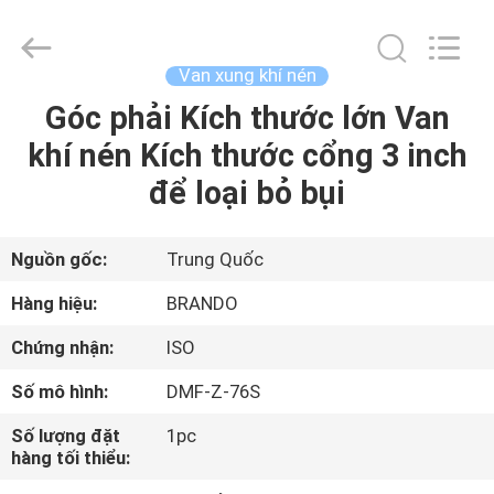
-
2026
Ningbo
Brando
Hardware
Van xung khí nén
Co.,
Ltd.
All
Góc phải Kích thước lớn Van
NHÀ
Rights
Reserved.
khí nén Kích thước cổng 3 inch
SẢN
để loại bỏ bụi
PHẨM
Nguồn gốc:
Trung Quốc
VỀ
Hàng hiệu:
BRANDO
CHÚNG
Chứng nhận:
ISO
TÔI
Số mô hình:
DMF-Z-76S
CHUYẾN
Số lượng đặt
1pc
hàng tối thiểu:
THAM