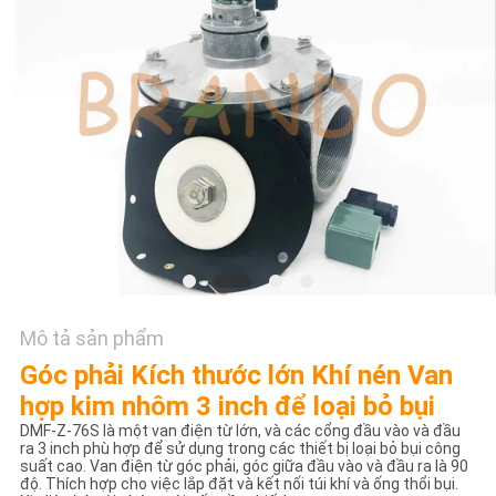
TÔI
YÊU
CẦU
ĐẶT
GIÁ
COMPANY
NEWS
Mô tả sản phẩm
SƠ
Góc phải Kích thước lớn Khí nén Van
ĐỒ
hợp kim nhôm 3 inch để loại bỏ bụi
DMF-Z-76S là một van điện từ lớn, và các cổng đầu vào và đầu
TRANG
ra 3 inch phù hợp để sử dụng trong các thiết bị loại bỏ bụi công
suất cao. Van điện từ góc phải, góc giữa đầu vào và đầu ra là 90
WEB
độ. Thích hợp cho việc lắp đặt và kết nối túi khí và ống thổi bụi.