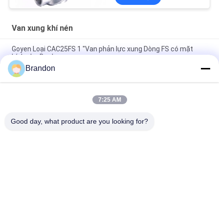
Van xung khí nén
Goyen Loại CAC25FS 1 "Van phản lực xung Dòng FS có mặt
bích cho Baghouse
Brandon
Goyen Type CA45DD 1 1/2 '' Pulse Jet Valve Dresser Nut DD
Series
7:25 AM
CA45T 1 1/2 "Van phản lực xung loại Goyen có ren góc phải cho
bộ lọc túi
Good day, what product are you looking for?
Danh mục phổ biến
Tất cả
các
Xi Lanh Khí Nén Van
Van Xung Khí Nén
Khí Nén Solenoid 
Cuộn Dây Điện Từ
Valve