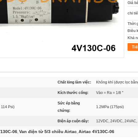
Giá b
chi ti
Thời 
Điều 
Khả n
Tiế
Chất lỏng làm việc:
Không khí (được lọc bằn
Kích thước cổng:
Vào = Ra = 1/8 ''
Sức ép bằng
 114 Psi)
1.2MPa (175psi)
chứng:
Điện áp cuộn dây:
12VDC, 24VDC, 24VAC,
V130C-06
Van điện từ 5/3 chiều Airtac
Airtac 4V130C-06
,
,