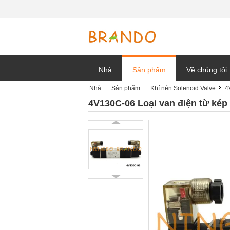
Nhà
Sản phẩm
Về chúng tôi
Nhà
Sản phẩm
Khí nén Solenoid Valve
4
tin tức công t
4V130C-06 Loại van điện từ kép