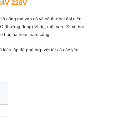
24V 220V
 số cổng mà van có và số thứ hai đại diện
 C (thường đóng).Ví dụ, một van 2/2 có hai
 có hai, ba hoặc năm cổng.
à kiểu lắp để phù hợp với tất cả các yêu
6
6
6