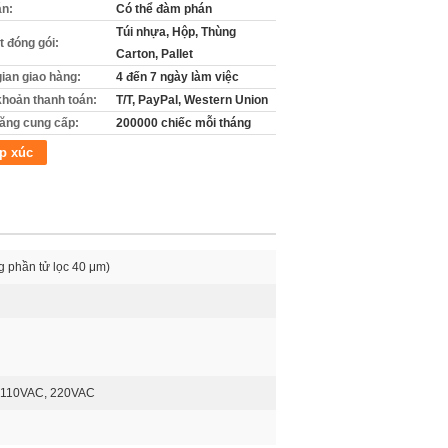
án:
Có thể đàm phán
Túi nhựa, Hộp, Thùng
ết đóng gói:
Carton, Pallet
gian giao hàng:
4 đến 7 ngày làm việc
khoản thanh toán:
T/T, PayPal, Western Union
ăng cung cấp:
200000 chiếc mỗi tháng
p xúc
g phần tử lọc 40 μm)
 110VAC, 220VAC