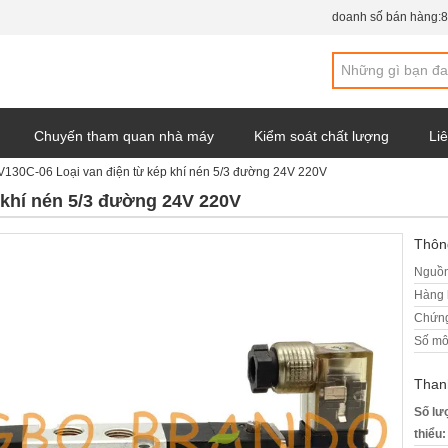
doanh số bán hàng:
8
Chuyến tham quan nhà máy
Kiểm soát chất lượng
Liê
V130C-06 Loại van điện từ kép khí nén 5/3 đường 24V 220V
y
 khí nén 5/3 đường 24V 220V
Thông
Nguồn
Hàng 
Chứng
Số mô
Than
Số lư
thiểu: