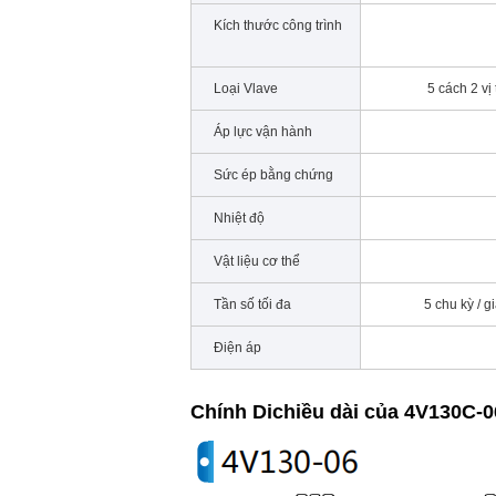
Kích thước công trình
Loại Vlave
5 cách 2 vị t
Áp lực vận hành
Sức ép bằng chứng
Nhiệt độ
Vật liệu cơ thể
Tần số tối đa
5 chu kỳ / g
Điện áp
Chính Di
chiều dài của
4V130C-