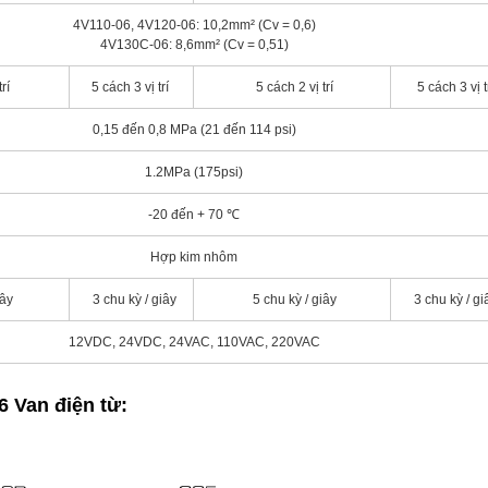
4V110-06, 4V120-06: 10,2mm² (Cv = 0,6)
4V130C-06: 8,6mm² (Cv = 0,51)
rí
5 cách 3 vị trí
5 cách 2 vị trí
5 cách 3 vị t
0,15 đến 0,8 MPa (21 đến 114 psi)
1.2MPa (175psi)
-20 đến + 70 ℃
Hợp kim nhôm
iây
3 chu kỳ / giây
5 chu kỳ / giây
3 chu kỳ / gi
12VDC, 24VDC, 24VAC, 110VAC, 220VAC
06
Van điện từ
: