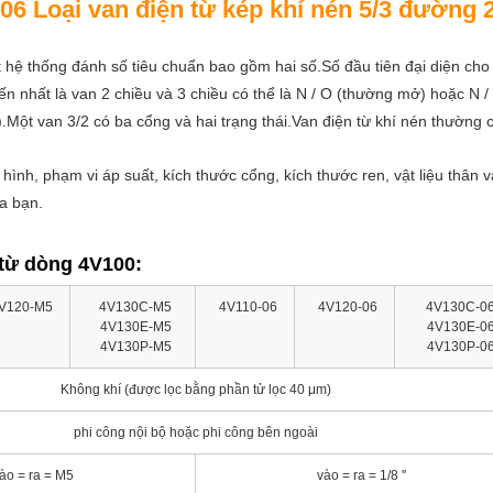
06 Loại van điện từ kép khí nén 5/3 đường 
 hệ thống đánh số tiêu chuẩn bao gồm hai số.Số đầu tiên đại diện cho
ến nhất là van 2 chiều và 3 chiều có thể là N / O (thường mở) hoặc N /
g).Một van 3/2 có ba cổng và hai trạng thái.Van điện từ khí nén thường
 hình, phạm vi áp suất, kích thước cổng, kích thước ren, vật liệu thân v
a bạn.
 từ dòng 4V100:
V120-M5
4V130C-M5
4V110-06
4V120-06
4V130C-0
4V130E-M5
4V130E-0
4V130P-M5
4V130P-0
Không khí (được lọc bằng phần tử lọc 40 μm)
phi công nội bộ hoặc phi công bên ngoài
ào = ra = M5
vào = ra = 1/8 ''