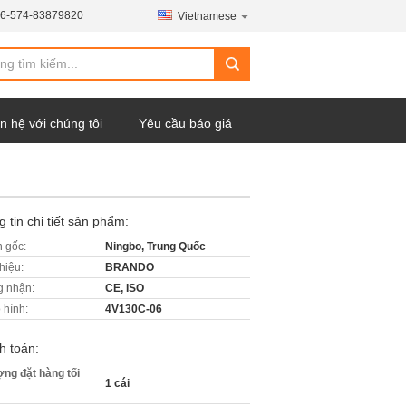
6-574-83879820
Vietnamese
n hệ với chúng tôi
Yêu cầu báo giá
 tin chi tiết sản phẩm:
 gốc:
Ningbo, Trung Quốc
hiệu:
BRANDO
 nhận:
CE, ISO
 hình:
4V130C-06
h toán:
ợng đặt hàng tối
1 cái