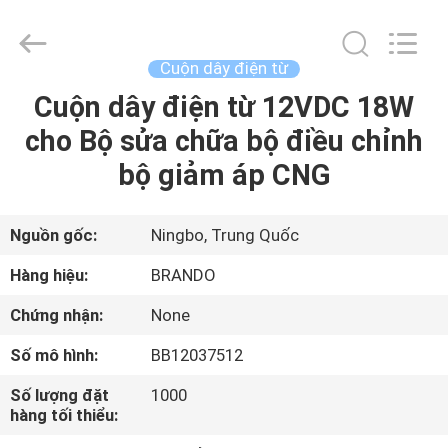
-
2026
Ningbo
Brando
Hardware
Cuộn dây điện từ
Co.,
Ltd.
All
Cuộn dây điện từ 12VDC 18W
NHÀ
Rights
Reserved.
cho Bộ sửa chữa bộ điều chỉnh
SẢN
bộ giảm áp CNG
PHẨM
Nguồn gốc:
Ningbo, Trung Quốc
VỀ
Hàng hiệu:
BRANDO
CHÚNG
Chứng nhận:
None
TÔI
Số mô hình:
BB12037512
CHUYẾN
Số lượng đặt
1000
hàng tối thiểu:
THAM