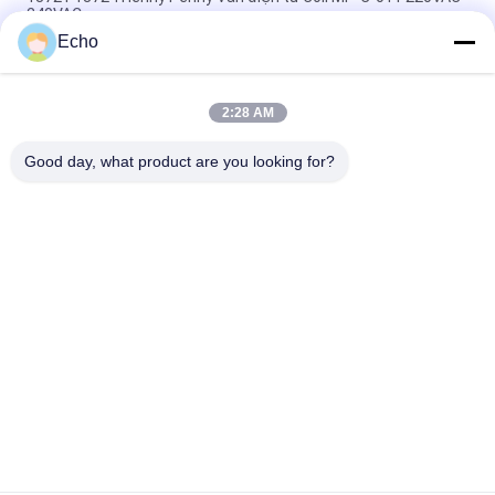
240VAC
Echo
6013 A 6014 C Cuộn dây van điện từ 24V DC 110V 230V 50Hz
8W 11W 15W
2:28 AM
Cuộn dây van điện từ EVI 7/9 12V 24V 110V 220V 4.8W 6.5W
5.5VA 6VA
Good day, what product are you looking for?
Danh mục phổ biến
Tất cả
các
Xi Lanh Khí Nén Van
Van Xung Khí Nén
Khí Nén Solenoid 
Cuộn Dây Điện Từ
Valve
Phần Ứng Van Điện 
Van Phản Lực
Từ
Van Solenoid Làm 
Khí Nén Ống Phụ 
Lạnh
Kiện