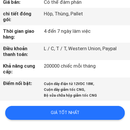
Giá bán:
Có thể đàm phán
QUAN
NHÀ
chi tiết đóng
Hộp, Thùng, Pallet
gói:
MÁY
Thời gian giao
4 đến 7 ngày làm việc
hàng:
KIỂM
Điều khoản
L / C, T / T, Western Union, Paypal
SOÁT
thanh toán:
CHẤT
Khả năng cung
200000 chiếc mỗi tháng
LƯỢNG
cấp:
Điểm nổi bật:
,
Cuộn dây điện từ 12VDC 18W
,
LIÊN
Cuộn dây giảm tốc CNG
Bộ sửa chữa hộp giảm tốc CNG
HỆ
VỚI
GIÁ TỐT NHẤT
CHÚNG