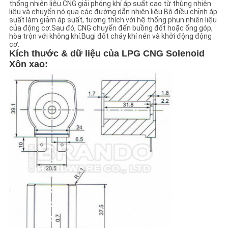
thống nhiên liệu CNG giải phóng khí áp suất cao từ thùng nhiên
liệu và chuyển nó qua các đường dẫn nhiên liệu.Bộ điều chỉnh áp
suất làm giảm áp suất, tương thích với hệ thống phun nhiên liệu
CHÍNH
của động cơ.Sau đó, CNG chuyển đến buồng đốt hoặc ống góp,
hòa trộn với không khí.Bugi đốt cháy khí nén và khởi động động
SÁCH
cơ.
Kích thước & dữ liệu của LPG CNG Solenoid
BẢO
Xôn xao:
MẬT