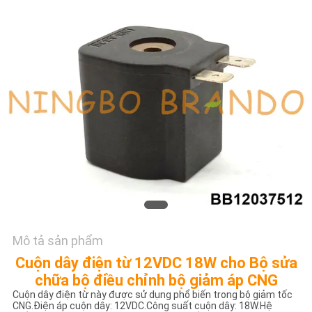
TÔI
YÊU
CẦU
ĐẶT
GIÁ
COMPANY
NEWS
SƠ
Mô tả sản phẩm
ĐỒ
Cuộn dây điện từ 12VDC 18W cho Bộ sửa
TRANG
chữa bộ điều chỉnh bộ giảm áp CNG
Cuộn dây điện từ này được sử dụng phổ biến trong bộ giảm tốc
WEB
CNG.Điện áp cuộn dây: 12VDC.Công suất cuộn dây: 18W.Hệ