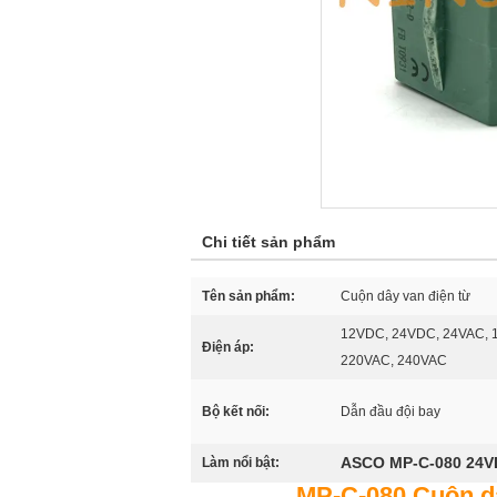
Chi tiết sản phẩm
Tên sản phẩm:
Cuộn dây van điện từ
12VDC, 24VDC, 24VAC, 
Điện áp:
220VAC, 240VAC
Bộ kết nối:
Dẫn đầu đội bay
ASCO MP-C-080 24
Làm nổi bật:
MP-C-080 Cuộn dâ