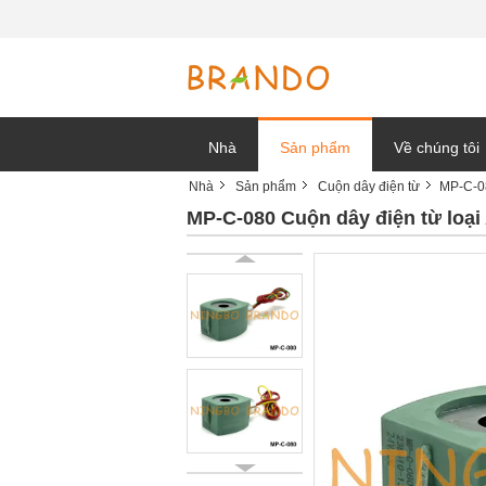
Nhà
Sản phẩm
Về chúng tôi
Nhà
Sản phẩm
Cuộn dây điện từ
MP-C-0
tin tức công t
MP-C-080 Cuộn dây điện từ loạ