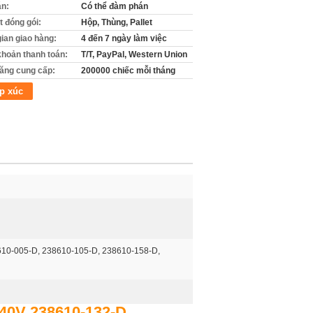
án:
Có thể đàm phán
ết đóng gói:
Hộp, Thùng, Pallet
gian giao hàng:
4 đến 7 ngày làm việc
khoản thanh toán:
T/T, PayPal, Western Union
ăng cung cấp:
200000 chiếc mỗi tháng
p xúc
610-005-D, 238610-105-D, 238610-158-D,
240V 238610-132-D