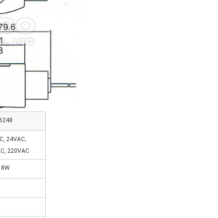
6248
C, 24VAC,
C, 220VAC
18W