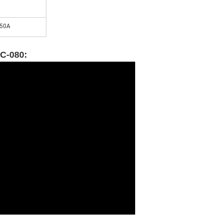
B
50A
C-080: