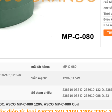
Giá b
chi ti
Thời 
Điều 
Khả n
Tiế
mã đặt hàng:
MP-C-080
110VAC, 120VAC,
Sức mạnh:
12VA, 11.5W
238610-032-D, 238610-132-D, 238
Số tham chiếu:
238610-058-D, 238610-088-D, 23
VDC
ASCO MP-C-080 120V
ASCO MP-C-080 Coil
,
,
y điện từ loại ASCO 24V 110V 120V 220V 