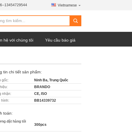
6--13454729544
Vietnamese
n hệ với chúng tôi
Yêu cầu báo giá
 tin chi tiết sản phẩm:
 gốc:
Ninh Ba, Trung Quốc
hiệu:
BRANDO
 nhận:
CE, ISO
 hình:
BB14339732
h toán:
ợng đặt hàng tối
300pcs