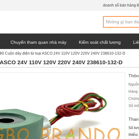
doanh số bán hàng:
8
Chuyến tham quan nhà máy
Kiểm soát chất lượng
Liê
80 Cuộn dây điện từ loại ASCO 24V 110V 120V 220V 240V 238610-132-D
y
i ASCO 24V 110V 120V 220V 240V 238610-132-D
Thông
Nguồn
Hàng 
Chứng
Số mô
Than
Số lư
thiểu: