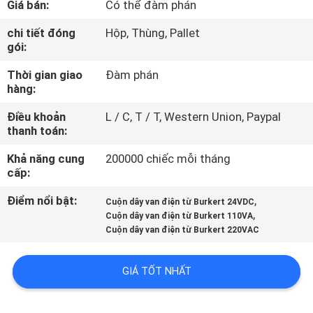
Giá bán:
Có thể đàm phán
QUAN
NHÀ
chi tiết đóng
Hộp, Thùng, Pallet
gói:
MÁY
Thời gian giao
Đàm phán
hàng:
KIỂM
Điều khoản
L / C, T / T, Western Union, Paypal
SOÁT
thanh toán:
CHẤT
Khả năng cung
200000 chiếc mỗi tháng
LƯỢNG
cấp:
Điểm nổi bật:
,
Cuộn dây van điện từ Burkert 24VDC
,
LIÊN
Cuộn dây van điện từ Burkert 110VA
Cuộn dây van điện từ Burkert 220VAC
HỆ
VỚI
GIÁ TỐT NHẤT
CHÚNG