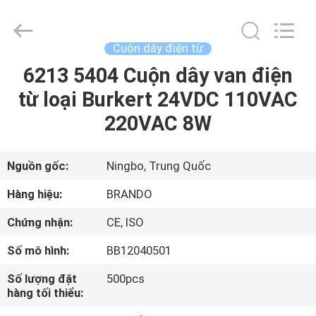
-
2026
Ningbo
Brando
Hardware
Cuộn dây điện từ
Co.,
Ltd.
All
6213 5404 Cuộn dây van điện
NHÀ
Rights
Reserved.
từ loại Burkert 24VDC 110VAC
SẢN
220VAC 8W
PHẨM
Nguồn gốc:
Ningbo, Trung Quốc
VỀ
Hàng hiệu:
BRANDO
CHÚNG
Chứng nhận:
CE, ISO
TÔI
Số mô hình:
BB12040501
CHUYẾN
Số lượng đặt
500pcs
hàng tối thiểu:
THAM