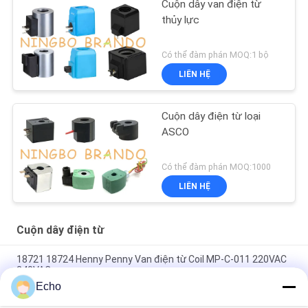
Cuộn dây van điện từ
thủy lực
Có thể đàm phán MOQ:1 bộ
LIÊN HỆ
Cuộn dây điện từ loại
ASCO
Có thể đàm phán MOQ:1000
LIÊN HỆ
Cuộn dây điện từ
18721 18724 Henny Penny Van điện từ Coil MP-C-011 220VAC
240VAC
Echo
6013 A 6014 C Cuộn dây van điện từ 24V DC 110V 230V 50Hz