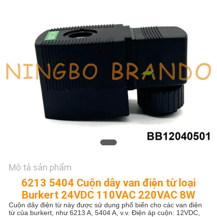
TÔI
YÊU
CẦU
ĐẶT
GIÁ
COMPANY
NEWS
SƠ
Mô tả sản phẩm
ĐỒ
6213 5404 Cuộn dây van điện từ loại
TRANG
Burkert 24VDC 110VAC 220VAC 8W
Cuộn dây điện từ này được sử dụng phổ biến cho các van điện
WEB
từ của burkert, như 6213 A, 5404 A, v.v. Điện áp cuộn: 12VDC,