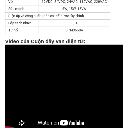
Vôn
12VDC, 24VDC, 24VAC, 110VAC, 220VAC
Sức mạnh
8W, 15W, 16VA
Điện áp và công suất khác có thể được tùy chỉnh
Lớp cách nhiệt
F, H
Tư nối
DIN43650A
Video của
Cuộn dây van điện từ: