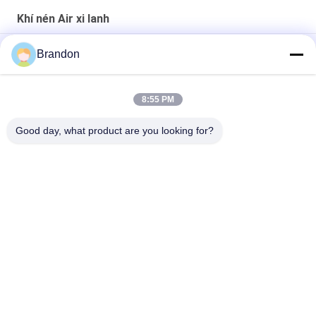
Khí nén Air xi lanh
SMC Loại CU Sê-ri Xi lanh khí nén gắn kết miễn phí Tác động
Brandon
kép
Xy lanh khí nén tiêu chuẩn loại Airtac SI Series ISO 15552
8:55 PM
Airtac Loại MAL Series Xi lanh khí nén nhỏ Hợp kim nhôm
Good day, what product are you looking for?
Danh mục phổ biến
Tất cả
các
Xi Lanh Khí Nén Van
Van Xung Khí Nén
Khí Nén Solenoid 
Cuộn Dây Điện Từ
Valve
Phần Ứng Van Điện 
Van Phản Lực
Từ