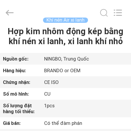
-
2026
Ningbo
Brando
Hardware
Khí nén Air xi lanh
Co.,
Ltd.
All
Hợp kim nhôm động kép bằng
NHÀ
Rights
Reserved.
khí nén xi lanh, xi lanh khí nhỏ
SẢN
PHẨM
Nguồn gốc:
NINGBO, Trung Quốc
Hàng hiệu:
BRANDO or OEM
VỀ
Chứng nhận:
CE ISO
CHÚNG
Số mô hình:
CU
TÔI
Số lượng đặt
1pcs
hàng tối thiểu:
CHUYẾN
Giá bán:
Có thể đàm phán
THAM