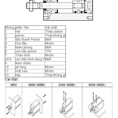
Không.
phần Tên
Vật chất
1
Hạt
Thép carbon
2
piston
Thép không gỉ
3
dấu thanh Piston
NBR
4
Che đầu
Nhôm
5
Niêm phong
NBR
6
con dấu piston
TPU
7
Thân hình
Nhôm
số 8
con dấu hình dạng Y
NBR
9
Nam châm
10
pít tông
Nhôm
11
mặt sau
Nhôm
12
Kẹp
Thép không gỉ
Cài đặt: