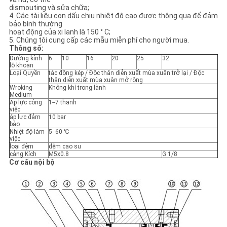
dismouting và sửa chữa;
4. Các tài liệu con dấu chịu nhiệt độ cao được thông qua để đảm
CHÍNH
bảo bình thường
hoạt động của xi lanh là 150 ° C;
SÁCH
5. Chúng tôi cung cấp các mẫu miễn phí cho người mua.
Thông số:
BẢO
Đường kính
6
10
16
20
25
32
lỗ khoan
MẬT
Loại Quyền
tác động kép / Độc thân diễn xuất mùa xuân trở lại / Độc
thân diễn xuất mùa xuân mở rộng
Wroking
Không khí trong lành
Medium
Áp lực công
1--7 thanh
việc
áp lực đảm
10 bar
bảo
Nhiệt độ làm
5--60 ℃
việc
loại đệm
đệm cao su
cảng Kích
M5x0.8
G 1/8
Cơ cấu nội bộ