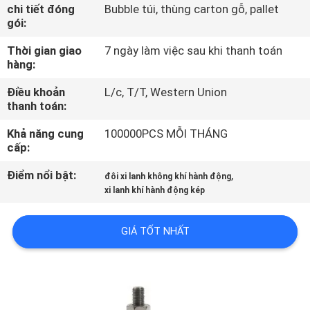
QUAN
chi tiết đóng
Bubble túi, thùng carton gỗ, pallet
gói:
NHÀ
Thời gian giao
7 ngày làm việc sau khi thanh toán
MÁY
hàng:
Điều khoản
L/c, T/T, Western Union
KIỂM
thanh toán:
SOÁT
Khả năng cung
100000PCS MỖI THÁNG
CHẤT
cấp:
LƯỢNG
Điểm nổi bật:
,
đôi xi lanh không khí hành động
xi lanh khí hành động kép
LIÊN
GIÁ TỐT NHẤT
HỆ
VỚI
CHÚNG