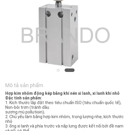
TÔI
YÊU
CẦU
ĐẶT
GIÁ
COMPANY
NEWS
Mô tả sản phẩm
Hợp kim nhôm động kép bằng khí nén xi lanh, xi lanh khí nhỏ
SƠ
Đặc tính sản phẩm:
1. Kích thước lắp đặt theo tiêu chuẩn ISO (tiêu chuẩn quốc tế),
ĐỒ
Non-bôi trơn (tránh dầu
sương mù pollutioin);
TRANG
2. Chủ yếu làm bằng hợp kim nhôm, trọng lượng nhẹ, kích thước
nhỏ
WEB
3. ống xi lanh và phía trước và nắp lưng được kết nối bởi đề nam
và nữ, có thể