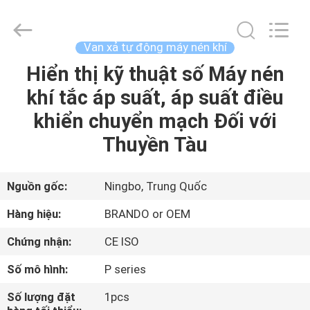
-
2025
Ningbo
Brando
Hardware
Van xả tự động máy nén khí
Co.,
Ltd.
All
Hiển thị kỹ thuật số Máy nén
NHÀ
Rights
Reserved.
khí tắc áp suất, áp suất điều
SẢN
khiển chuyển mạch Đối với
PHẨM
Thuyền Tàu
VỀ
Nguồn gốc:
Ningbo, Trung Quốc
CHÚNG
Hàng hiệu:
BRANDO or OEM
TÔI
Chứng nhận:
CE ISO
Số mô hình:
P series
CHUYẾN
THAM
Số lượng đặt
1pcs