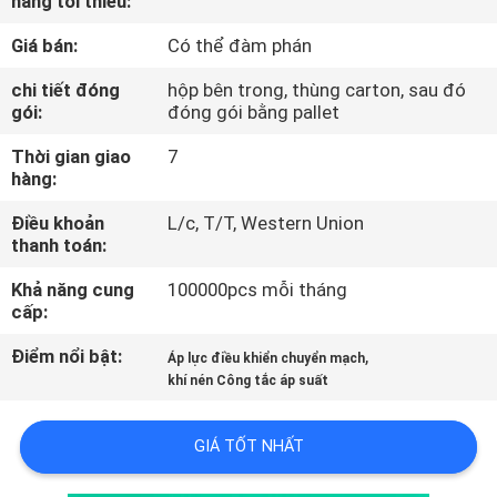
hàng tối thiểu:
QUAN
Giá bán:
Có thể đàm phán
NHÀ
MÁY
chi tiết đóng
hộp bên trong, thùng carton, sau đó
gói:
đóng gói bằng pallet
Thời gian giao
7
KIỂM
hàng:
SOÁT
Điều khoản
L/c, T/T, Western Union
CHẤT
thanh toán:
LƯỢNG
Khả năng cung
100000pcs mỗi tháng
cấp:
LIÊN
Điểm nổi bật:
,
Áp lực điều khiển chuyển mạch
HỆ
khí nén Công tắc áp suất
VỚI
GIÁ TỐT NHẤT
CHÚNG