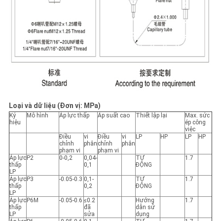
Loại và dữ liệu (Đơn vị: MPa)
Ký
Mô hình
Áp lực thấp
Áp suất cao
Thiết lập lại
Max. sức
hiệu
ép công
việc
Điều
vi
Điều
vi
LP
HP
LP
HP
chỉnh
phân
chỉnh
phân
phạm vi
phạm vi
Áp lực
P2
0-0,2
0,04-
TỰ
1.7
thấp
0,1
ĐỘNG
LP
Áp lực
P3
-0.05-0.3
0,1-
TỰ
1.7
thấp
0,2
ĐỘNG
LP
Áp lực
P6M
-0.05-0.6
≤0.2
Hướng
1.7
thấp
đã
dẫn sử
LP
sửa
dụng