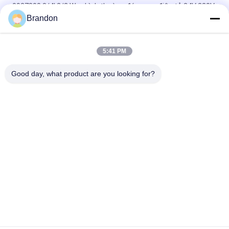
0927300 3/4' 2/2 Way bình thường đóng van điện tử 24V 220V
Brandon
0927200 1/2' máy nén không khí Ventil điện cực đồng 24V
110V 220V
5:41 PM
0927300 Van Điện Từ Bằng Đồng 3/4'' 2/2 Chiều Thường Đóng
24VDC 110VAC 220VAC
Good day, what product are you looking for?
Danh mục phổ biến
Tất cả
các
Xi Lanh Khí Nén Van
Van Xung Khí Nén
Khí Nén Solenoid 
Cuộn Dây Điện Từ
Valve
Phần Ứng Van Điện 
Van Phản Lực
Từ
Van Solenoid Làm 
Khí Nén Ống Phụ 
Lạnh
Kiện