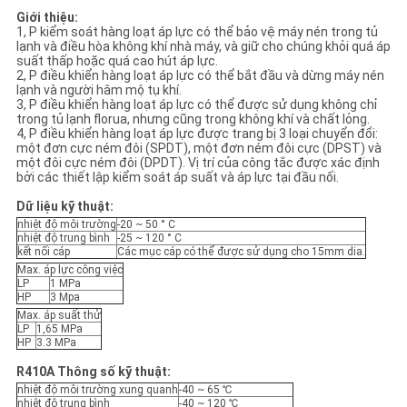
Giới thiệu:
1, P kiểm soát hàng loạt áp lực có thể bảo vệ máy nén trong tủ
CHÍNH
lạnh và điều hòa không khí nhà máy, và giữ cho chúng khỏi quá áp
suất thấp hoặc quá cao hút áp lực.
SÁCH
2, P điều khiển hàng loạt áp lực có thể bắt đầu và dừng máy nén
lạnh và người hâm mộ tụ khí.
BẢO
3, P điều khiển hàng loạt áp lực có thể được sử dụng không chỉ
trong tủ lạnh florua, nhưng cũng trong không khí và chất lỏng.
MẬT
4, P điều khiển hàng loạt áp lực được trang bị 3 loại chuyển đổi:
một đơn cực ném đôi (SPDT), một đơn ném đôi cực (DPST) và
một đôi cực ném đôi (DPDT). Vị trí của công tắc được xác định
bởi các thiết lập kiểm soát áp suất và áp lực tại đầu nối.
Dữ liệu kỹ thuật:
nhiệt độ môi trường
-20 ~ 50 ° C
nhiệt độ trung bình
-25 ~ 120 ° C
kết nối cáp
Các mục cáp có thể được sử dụng cho 15mm dia.
Max. áp lực công việc
LP
1 MPa
HP
3 Mpa
Max. áp suất thử
LP
1,65 MPa
HP
3.3 MPa
R410A Thông số kỹ thuật:
nhiệt độ môi trường xung quanh
-40 ~ 65 ℃
nhiệt độ trung bình
-40 ~ 120 ℃