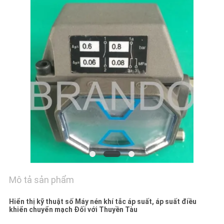
TÔI
YÊU
CẦU
ĐẶT
GIÁ
COMPANY
NEWS
SƠ
Mô tả sản phẩm
ĐỒ
TRANG
Hiển thị kỹ thuật số Máy nén khí tắc áp suất, áp suất điều
khiển chuyển mạch Đối với Thuyền Tàu
WEB