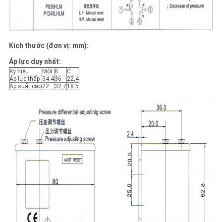
Kích thước (đơn vị: mm):
Áp lực duy nhất:
Ký hiệu
Một
B
C
Áp lực thấp
34.4
36
22,4
Áp suất cao
22
32,7
18.5