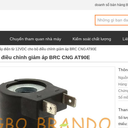
doanh số bán hàng:
8
Chuyến tham quan nhà máy
Kiểm soát chất lượng
Liê
ây điện từ 12VDC cho bộ điều chỉnh giảm áp BRC CNG AT90E
y
ộ điều chỉnh giảm áp BRC CNG AT90E
Thông
Nguồn
Hàng 
Chứng
Số mô
Than
Số lư
thiểu: