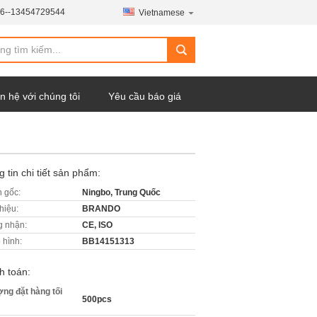
6--13454729544
Vietnamese
n hệ với chúng tôi
Yêu cầu báo giá
 tin chi tiết sản phẩm:
 gốc:
Ningbo, Trung Quốc
hiệu:
BRANDO
 nhận:
CE, ISO
 hình:
BB14151313
h toán:
ợng đặt hàng tối
500pcs