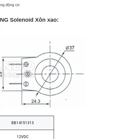
ộng động cơ.
CNG Solenoid
Xôn xao:
BB14151313
12VDC