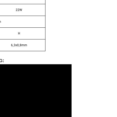
22W
h
H
6,3x0,8mm
NG
: