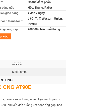
án:
Có thể đàm phán
ết đóng gói:
Hộp, Thùng, Pallet
gian giao hàng:
4 đến 7 ngày
L / C, T / T, Western Union,
khoản thanh toán:
Paypal
ăng cung cấp:
200000 chiếc mỗi tháng
p xúc
12VDC
6,3x0,8mm
BRC CNG
RC CNG AT90E
áp suất cao từ thùng nhiên liệu và chuyển nó
đó, CNG chuyển đến buồng đốt hoặc ống góp, hòa