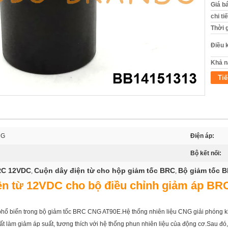
Giá b
chi ti
Thời 
Điều 
Khả n
Tiế
NG
Điện áp:
Bộ kết nối:
RC 12VDC
Cuộn dây điện từ cho hộp giảm tốc BRC
Bộ giảm tốc 
,
,
ện từ 12VDC cho bộ điều chỉnh giảm áp B
 biến trong bộ giảm tốc BRC CNG AT90E.Hệ thống nhiên liệu CNG giải phóng khí 
ất làm giảm áp suất, tương thích với hệ thống phun nhiên liệu của động cơ.Sau 