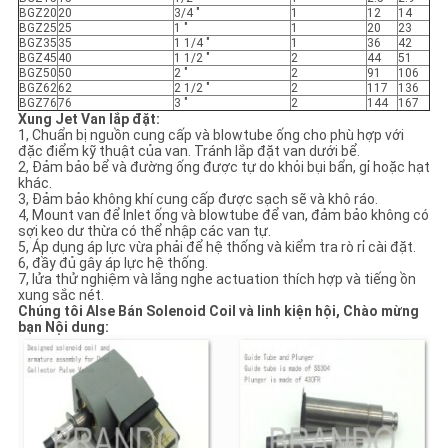
BGZ20
20
3/4 "
1
12
14
BGZ25
25
1 "
1
20
23
BGZ35
35
1 1/4 "
1
36
42
BGZ45
40
1 1/2 "
2
44
51
BGZ50
50
2 "
2
91
106
BGZ62
62
2 1/2 "
2
117
136
BGZ76
76
3 "
2
144
167
Xung Jet Van lắp đặt:
1, Chuẩn bị nguồn cung cấp và blowtube ống cho phù hợp với
đặc điểm kỹ thuật của van. Tránh lắp đặt van dưới bể.
2, Đảm bảo bể và đường ống được tự do khỏi bụi bẩn, gỉ hoặc hạt
khác.
3, Đảm bảo không khí cung cấp được sạch sẽ và khô ráo.
4, Mount van để Inlet ống và blowtube để van, đảm bảo không có
sợi keo dư thừa có thể nhập các van tự.
5, Áp dụng áp lực vừa phải để hệ thống và kiểm tra rò rỉ cài đặt.
6, đầy đủ gây áp lực hệ thống.
7, lửa thử nghiệm và lắng nghe actuation thích hợp và tiếng ồn
xung sắc nét.
Chúng tôi Alse Bán Solenoid Coil và linh kiện hội, Chào mừng
bạn Nội dung: