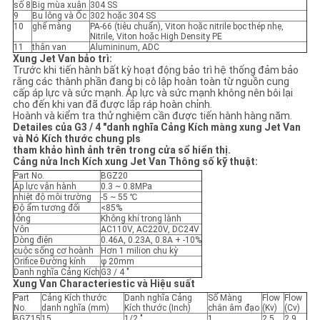
số 8
Big mùa xuân
304 SS
9
Bu lông và Ốc
302 hoặc 304 SS
10
ghế màng
PA-66 (tiêu chuẩn), Viton hoặc nitrile bọc thép nhẹ,
Nitrile, Viton hoặc High Density PE
11
thân van
Alumininum, ADC
Xung Jet Van bảo trì:
Trước khi tiến hành bất kỳ hoạt động bảo trì hệ thống đảm bảo
rằng các thành phần đang bị cô lập hoàn toàn từ nguồn cung
cấp áp lực và sức mạnh. Áp lực và sức mạnh không nên bôi lại
cho đến khi van đã được lắp ráp hoàn chỉnh.
Hoành và kiểm tra thử nghiệm cần được tiến hành hàng năm.
Detailes của G3 / 4 "danh nghĩa Cảng Kích màng xung Jet Van
và Nó Kích thước chung pls
tham khảo hình ảnh trên trong cửa sổ hiển thị.
Cảng nửa Inch Kích xung Jet Van Thông số kỹ thuật:
Part No.
BGZ20
Áp lực vận hành
0.3 ~ 0.8MPa
nhiệt độ môi trường
-5 ~ 55 ℃
Độ ẩm tương đối
<85%
lỏng
Không khí trong lành
Vôn
AC110V, AC220V, DC24V
Dòng điện
0.46A, 0.23A, 0.8A + -10%
cuộc sống cơ hoành
Hơn 1 milion chu kỳ
Orifice Đường kính
φ 20mm
Danh nghĩa Cảng Kích
G3 / 4 "
Xung Van Characteriestic và Hiệu suất
Part
Cảng Kích thước
Danh nghĩa Cảng
Số Màng
Flow
Flow
No.
danh nghĩa (mm)
Kích thước (Inch)
chắn âm đạo
(Kv)
(Cv)
BGZ15
15
1/2 "
1
2.5
2.9