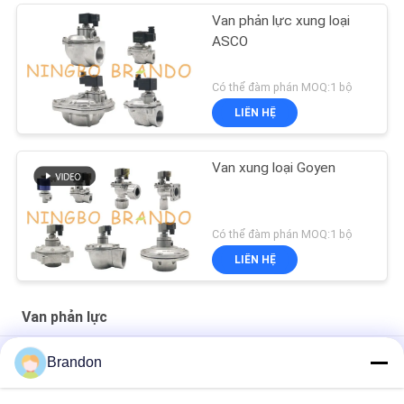
Van phản lực xung loại
ASCO
Có thể đàm phán MOQ:1 bộ
LIÊN HỆ
Van xung loại Goyen
Có thể đàm phán MOQ:1 bộ
LIÊN HỆ
Van phản lực
Bộ điều khiển bộ hẹn giờ tuần tự van phản lực xung hút bụi
Brandon
Van phản lực xung góc phải 3/4 '' DMF-Z-20 BFEC cho máy hút