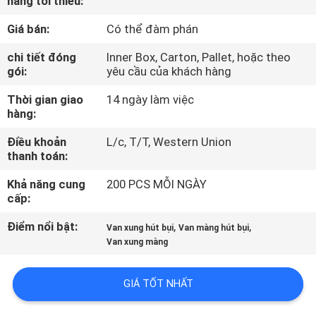
hàng tối thiểu:
QUAN
Giá bán:
Có thể đàm phán
NHÀ
MÁY
chi tiết đóng
Inner Box, Carton, Pallet, hoặc theo
gói:
yêu cầu của khách hàng
Thời gian giao
14 ngày làm việc
KIỂM
hàng:
SOÁT
Điều khoản
L/c, T/T, Western Union
CHẤT
thanh toán:
LƯỢNG
Khả năng cung
200 PCS MỖI NGÀY
cấp:
LIÊN
Điểm nổi bật:
,
,
Van xung hút bụi
Van màng hút bụi
HỆ
Van xung màng
VỚI
GIÁ TỐT NHẤT
CHÚNG