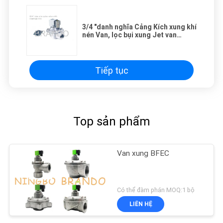
3/4 "danh nghĩa Cảng Kích xung khí
nén Van, lọc bụi xung Jet van
tương tự như CA / RCA20T
Tiếp tục
Top sản phẩm
Van xung BFEC
Có thể đàm phán MOQ:1 bộ
LIÊN HỆ