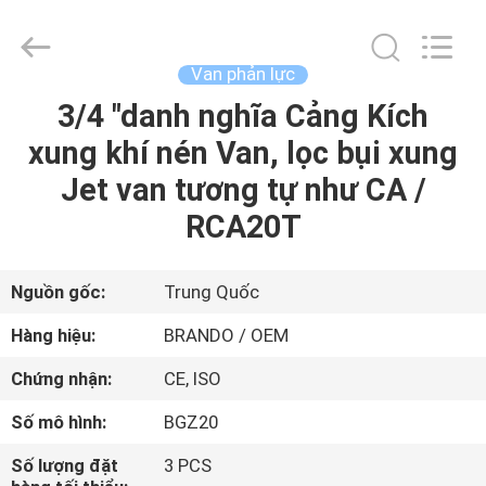
-
2026
Ningbo
Brando
Hardware
Van phản lực
Co.,
Ltd.
All
3/4 "danh nghĩa Cảng Kích
NHÀ
Rights
Reserved.
xung khí nén Van, lọc bụi xung
SẢN
Jet van tương tự như CA /
PHẨM
RCA20T
VỀ
Nguồn gốc:
Trung Quốc
CHÚNG
Hàng hiệu:
BRANDO / OEM
TÔI
Chứng nhận:
CE, ISO
Số mô hình:
BGZ20
CHUYẾN
THAM
Số lượng đặt
3 PCS