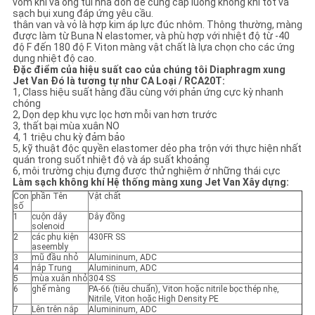
vòm khí và ống túi nhà đòn để cung cấp luồng không khí tốt và
sạch bụi xung đáp ứng yêu cầu.
thân van và vỏ là hợp kim áp lực đúc nhôm. Thông thường, màng
CHÍNH
được làm từ Buna N elastomer, và phù hợp với nhiệt độ từ -40
độ F đến 180 độ F. Viton màng vật chất là lựa chọn cho các ứng
SÁCH
dụng nhiệt độ cao.
Đặc điểm của hiệu suất cao của chúng tôi Diaphragm xung
BẢO
Jet Van Đó là tương tự như CA Loại / RCA20T:
1, Class hiệu suất hàng đầu cùng với phản ứng cực kỳ nhanh
MẬT
chóng
2, Dọn dẹp khu vực lọc hơn mỗi van hơn trước
3, thất bại mùa xuân NO
4, 1 triệu chu kỳ đảm bảo
5, kỹ thuật độc quyền elastomer dẻo pha trộn với thực hiện nhất
quán trong suốt nhiệt độ và áp suất khoảng
6, môi trường chịu đựng được thử nghiệm ở những thái cực
Làm sạch không khí Hệ thống màng xung Jet Van Xây dựng:
Con
phần Tên
Vật chất
số
1
cuộn dây
Dây đồng
solenoid
2
các phụ kiện
430FR SS
aseembly
3
mũ đầu nhỏ
Alumininum, ADC
4
nắp Trung
Alumininum, ADC
5
mùa xuân nhỏ
304 SS
6
ghế màng
PA-66 (tiêu chuẩn), Viton hoặc nitrile bọc thép nhẹ,
Nitrile, Viton hoặc High Density PE
7
Lên trên nắp
Alumininum, ADC