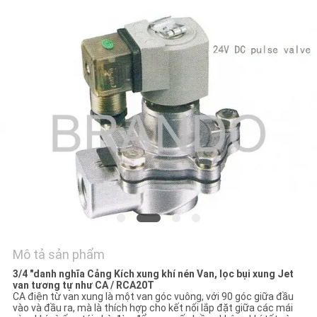
TÔI
YÊU
CẦU
ĐẶT
GIÁ
COMPANY
NEWS
SƠ
Mô tả sản phẩm
ĐỒ
3/4 "danh nghĩa Cảng Kích xung khí nén Van, lọc bụi xung Jet
TRANG
van tương tự như CA / RCA20T
CA điện từ van xung là một van góc vuông, với 90 góc giữa đầu
WEB
vào và đầu ra, mà là thích hợp cho kết nối lắp đặt giữa các mái