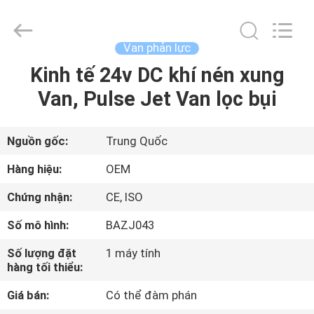
-
2026
Ningbo
Brando
Hardware
Van phản lực
Co.,
Ltd.
All
Kinh tế 24v DC khí nén xung
NHÀ
Rights
Reserved.
Van, Pulse Jet Van lọc bụi
SẢN
PHẨM
Nguồn gốc:
Trung Quốc
Hàng hiệu:
OEM
VỀ
Chứng nhận:
CE, ISO
CHÚNG
Số mô hình:
BAZJ043
TÔI
Số lượng đặt
1 máy tính
hàng tối thiểu:
CHUYẾN
Giá bán:
Có thể đàm phán
THAM