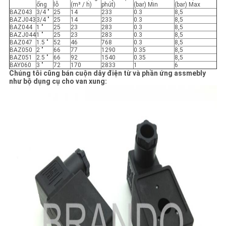
ống
lỗ
(m³ / h)
phút)
(bar) Min
(bar) Max
BAZ043
3/4 "
25
14
233
0.3
8,5
BAZJ043
3/4 "
25
14
233
0.3
8,5
BAZ044
1 "
25
23
283
0.3
8,5
BAZJ044
1 "
25
23
283
0.3
8,5
BAZ047
1.5 "
52
46
768
0.3
8,5
BAZ050
2 "
66
77
1290
0.35
8,5
BAZ051
2.5 "
66
92
1540
0.35
8,5
BAY060
3 "
72
170
2833
1
6
Chúng tôi cũng bán cuộn dây điện từ và phần ứng assmebly
như bộ dụng cụ cho van xung: