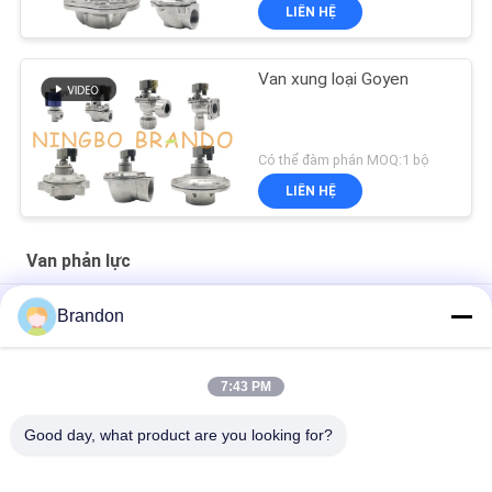
LIÊN HỆ
Van xung loại Goyen
Có thể đàm phán MOQ:1 bộ
LIÊN HỆ
Van phản lực
Bộ điều khiển bộ hẹn giờ tuần tự van phản lực xung hút bụi
Brandon
Van phản lực xung góc phải 3/4 '' DMF-Z-20 BFEC cho máy hút
bụi
7:43 PM
Van điện từ góc phải 1 '' DMF-Z-25 BFEC để loại bỏ bụi
Good day, what product are you looking for?
Danh mục phổ biến
Tất cả