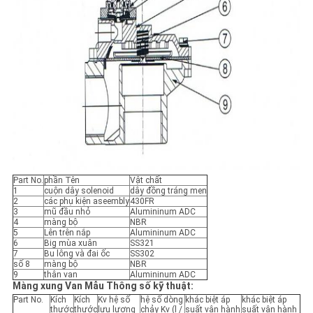
Part No.
phần Tên
Vật chất
1
cuộn dây solenoid
dây đồng tráng men
2
các phụ kiện aseembly
430FR
3
mũ đầu nhỏ
Alumininum ADC
4
màng bộ
NBR
5
Lên trên nắp
Alumininum ADC
6
Big mùa xuân
SS321
7
Bu lông và đai ốc
SS302
số 8
màng bộ
NBR
9
thân van
Alumininum ADC
Màng xung Van Mẫu Thông số kỹ thuật:
Part No.
Kích
Kích
Kv hệ số
hệ số dòng
khác biệt áp
khác biệt áp
thước
thước
lưu lượng
chảy Kv (l /
suất vận hành
suất vận hành