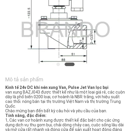
TÔI
YÊU
CẦU
ĐẶT
GIÁ
COMPANY
NEWS
Mô tả sản phẩm
Kinh tế 24v DC khí nén xung Van, Pulse Jet Van lọc bụi
van xung BAZJ043 được thiết kế như là một loại giá rẻ, các cuộn
SƠ
dây là phổ biến 0200 loại, cơ hoành là NBR trắng, với hiệu suất
cao thổi. nóng bán tại thị trường Việt Nam và thị trường Trung
ĐỒ
Quốc.
Chào mừng bạn đến bất kỳ câu hỏi và yêu cầu của bạn.
TRANG
Tính năng, đặc điểm:
1, Các van cơ hoành xung được thiết kế đặc biệt cho các ứng
WEB
dụng dịch vụ thu gom bụi, chải dòng chảy cao, cuộc sống lâu dài
và mở cửa rất nhanh và đóng cửa để sản xuất hoạt động đáng