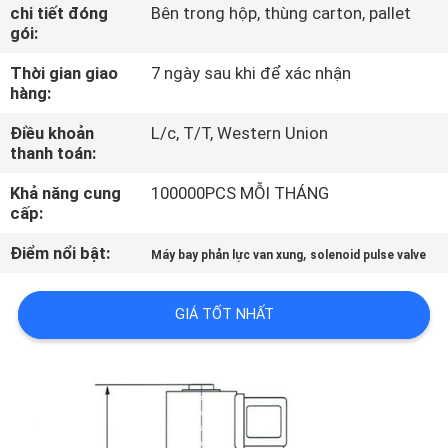
QUAN
chi tiết đóng
Bên trong hộp, thùng carton, pallet
gói:
NHÀ
Thời gian giao
7 ngày sau khi để xác nhận
MÁY
hàng:
Điều khoản
L/c, T/T, Western Union
KIỂM
thanh toán:
SOÁT
Khả năng cung
100000PCS MỖI THÁNG
CHẤT
cấp:
LƯỢNG
Điểm nổi bật:
,
Máy bay phản lực van xung
solenoid pulse valve
LIÊN
GIÁ TỐT NHẤT
HỆ
VỚI
CHÚNG