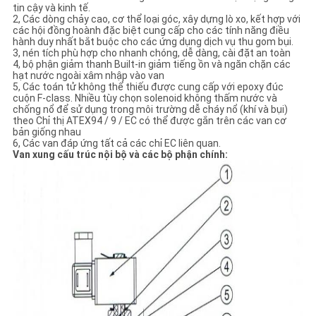
tin cậy và kinh tế.
2, Các dòng chảy cao, cơ thể loại góc, xây dựng lò xo, kết hợp với
CHÍNH
các hội đồng hoành đặc biệt cung cấp cho các tính năng điều
hành duy nhất bắt buộc cho các ứng dụng dịch vụ thu gom bụi.
3, nén tích phù hợp cho nhanh chóng, dễ dàng, cài đặt an toàn
SÁCH
4, bộ phận giảm thanh Built-in giảm tiếng ồn và ngăn chặn các
hạt nước ngoài xâm nhập vào van
BẢO
5, Các toán tử không thể thiếu được cung cấp với epoxy đúc
cuộn F-class. Nhiều tùy chọn solenoid không thấm nước và
MẬT
chống nổ để sử dụng trong môi trường dễ cháy nổ (khí và bụi)
theo Chỉ thị ATEX94 / 9 / EC có thể được gắn trên các van cơ
bản giống nhau
6, Các van đáp ứng tất cả các chỉ EC liên quan.
Van xung cấu trúc nội bộ và các bộ phận chính: