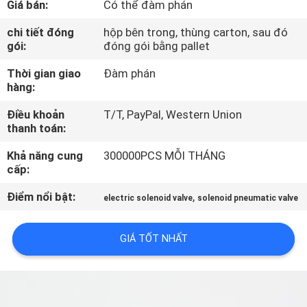
Giá bán:
Có thể đàm phán
QUAN
NHÀ
chi tiết đóng
hộp bên trong, thùng carton, sau đó
gói:
đóng gói bằng pallet
MÁY
Thời gian giao
Đàm phán
hàng:
KIỂM
Điều khoản
T/T, PayPal, Western Union
SOÁT
thanh toán:
CHẤT
Khả năng cung
300000PCS MỖI THÁNG
LƯỢNG
cấp:
Điểm nổi bật:
,
electric solenoid valve
solenoid pneumatic valve
LIÊN
HỆ
GIÁ TỐT NHẤT
VỚI
CHÚNG