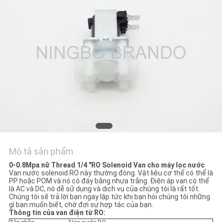
TÔI
YÊU
CẦU
ĐẶT
GIÁ
COMPANY
NEWS
Mô tả sản phẩm
SƠ
0-0.8Mpa nữ Thread 1/4 "RO Solenoid Van cho máy lọc nước
Van nước solenoid RO này thường đóng.
Vật liệu cơ thể có thể là
ĐỒ
PP hoặc POM và nó có đáy bằng nhựa trắng.
Điện áp van có thể
là AC và DC, nó dễ sử dụng và dịch vụ của chúng tôi là rất tốt.
TRANG
Chúng tôi sẽ trả lời bạn ngay lập tức khi bạn hỏi chúng tôi những
gì bạn muốn biết, chờ đợi sự hợp tác của bạn.
WEB
Thông tin của van điện từ RO: