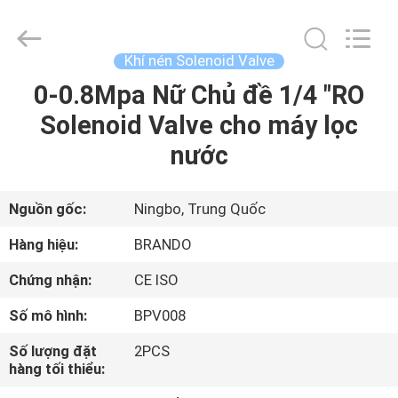
-
2026
Ningbo
Brando
Hardware
Khí nén Solenoid Valve
Co.,
Ltd.
All
0-0.8Mpa Nữ Chủ đề 1/4 "RO
NHÀ
Rights
Reserved.
Solenoid Valve cho máy lọc
SẢN
nước
PHẨM
Nguồn gốc:
Ningbo, Trung Quốc
VỀ
Hàng hiệu:
BRANDO
CHÚNG
Chứng nhận:
CE ISO
TÔI
Số mô hình:
BPV008
CHUYẾN
Số lượng đặt
2PCS
hàng tối thiểu:
THAM