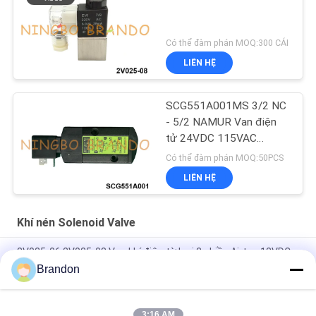
Có thể đàm phán MOQ:300 CÁI
LIÊN HỆ
SCG551A001MS 3/2 NC
- 5/2 NAMUR Van điện
tử 24VDC 115VAC
230VAC
Có thể đàm phán MOQ:50PCS
LIÊN HỆ
Khí nén Solenoid Valve
2V025-06 2V025-08 Van khí điện từ loại 2 chiều Airtac 12VDC
24VDC
Brandon
Van khí điện từ loại 2/2 chiều Airtac 2V025-06 2V025-08 24V
220V
3:16 AM