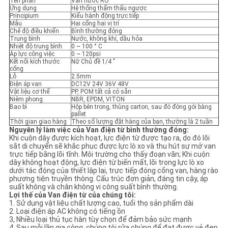
Tên phần
Van nước RO
Ứng dụng
Hệ thống thẩm thấu ngược
Principium
Kiểu hành động trực tiếp
CHÍNH
Mẫu
Hai cổng hai vị trí
Chế độ điều khiển
Bình thường đóng
SÁCH
Trung bình
Nước, không khí, dầu hỏa
Nhiệt độ trung bình
0 ~ 100 ° C
Áp lực công việc
0 ~ 120psi
BẢO
Kết nối kích thước
Nữ Chủ đề 1/4 "
cổng
MẬT
Lỗ
2.5mm
Điện áp van
DC12V 24V 36V 48V
Vật liệu cơ thể
PP, POM tất cả có sẵn
Niêm phong
NBR, EPDM, VITON
Bao bì
Hộp bên trong, thùng carton, sau đó đóng gói bằng
pallet
Thời gian giao hàng
Theo số lượng đặt hàng của bạn, thường là 2 tuần
Nguyên lý làm việc của Van điện từ bình thường đóng:
Khi cuộn dây được kích hoạt, lực điện từ được tạo ra, do đó lõi
sắt di chuyển sẽ khắc phục được lực lò xo và thu hút sự mở van
trực tiếp bằng lõi tĩnh.
Môi trường cho thấy đoạn văn;
Khi cuộn
dây không hoạt động, lực điện từ biến mất, lõi trong lực lò xo
dưới tác động của thiết lập lại, trực tiếp đóng cổng van, hàng rào
phương tiện truyền thông.
Cấu trúc đơn giản, đáng tin cậy, áp
suất không và chân không vi công suất bình thường.
Lợi thế của Van điện từ của chúng tôi:
1. Sử dụng vật liệu chất lượng cao, tuổi thọ sản phẩm dài
2. Loại điện áp AC không có tiếng ồn
3, Nhiều loại thủ tục hàn tùy chọn để đảm bảo sức mạnh
4, Sau mỗi lần gia công, chúng tôi rửa chúng để đạt được vẻ đẹp