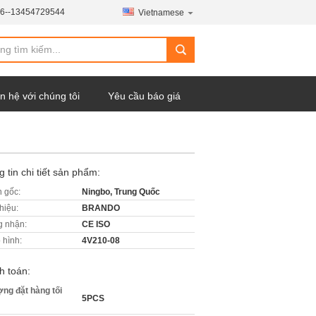
6--13454729544
Vietnamese
n hệ với chúng tôi
Yêu cầu báo giá
 tin chi tiết sản phẩm:
 gốc:
Ningbo, Trung Quốc
hiệu:
BRANDO
 nhận:
CE ISO
 hình:
4V210-08
h toán:
ợng đặt hàng tối
5PCS