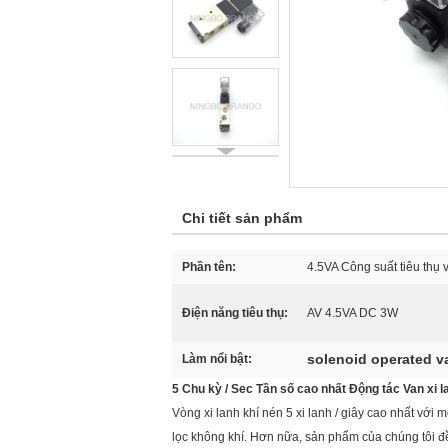
Chi tiết sản phẩm
Phần tên:
4.5VA Công suất tiêu thụ v
Điện năng tiêu thụ:
AV 4.5VA DC 3W
solenoid operated v
Làm nổi bật:
5 Chu kỳ / Sec Tần số cao nhất Động tác Van xi l
Vòng xi lanh khí nén 5 xi lanh / giây cao nhất với
lọc không khí. Hơn nữa, sản phẩm của chúng tôi đều