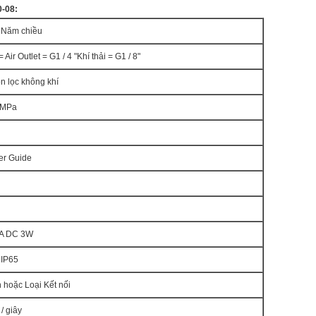
0-08:
rí Năm chiều
 = Air Outlet = G1 / 4 "Khí thải = G1 / 8"
n lọc không khí
8MPa
er Guide
VA DC 3W
 IP65
 hoặc Loại Kết nối
 / giây