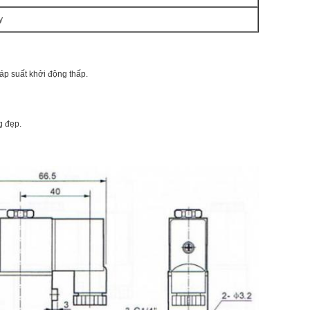
y
 áp suất khởi động thấp.
g đẹp.