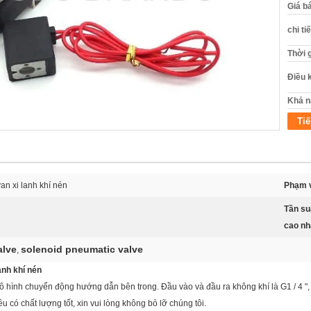
Giá b
chi ti
Thời 
Điều 
Khả n
Tiế
an xi lanh khí nén
Phạm v
Tần su
cao nh
alve
solenoid pneumatic valve
,
anh khí nén
 mô hình chuyển động hướng dẫn bên trong. Đầu vào và đầu ra không khí là G1 / 4 ", 
 có chất lượng tốt, xin vui lòng không bỏ lỡ chúng tôi.