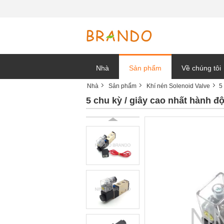
Nhà
Sản phẩm
Về chúng tôi
Nhà
Sản phẩm
Khí nén Solenoid Valve
5
tin tức công t
5 chu kỳ / giây cao nhất hành đ