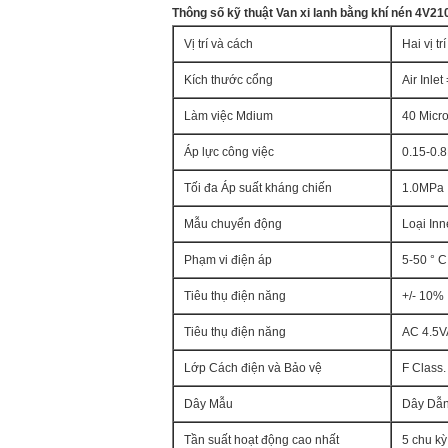
Thông số kỹ thuật Van xi lanh bằng khí nén 4V21
Vị trí và cách
Hai vị t
Kích thước cổng
Air Inlet
Làm việc Mdium
40 Micro
Áp lực công việc
0.15-0.
Tối đa Áp suất kháng chiến
1.0MPa
Mẫu chuyển động
Loại Inn
Phạm vi điện áp
5-50 ° C
Tiêu thụ điện năng
+/- 10%
Tiêu thụ điện năng
AC 4.5
Lớp Cách điện và Bảo vệ
F Class.
Dây Mẫu
Dây Dẫn
Tần suất hoạt động cao nhất
5 chu kỳ