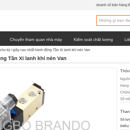
doanh số bán hàng:
8
Chuyến tham quan nhà máy
Kiểm soát chất lượng
Liê
 chu kỳ / giây cao nhất hành động Tần Xi lanh khí nén Van
y
ộng Tần Xi lanh khí nén Van
Thông
Nguồn
Hàng 
Chứng
Số mô
Than
Số lư
thiểu: