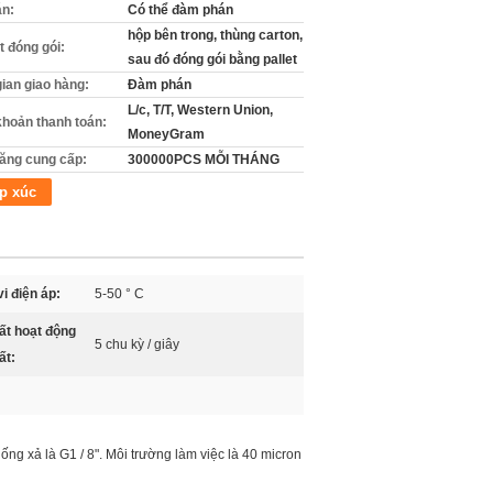
án:
Có thể đàm phán
hộp bên trong, thùng carton,
ết đóng gói:
sau đó đóng gói bằng pallet
gian giao hàng:
Đàm phán
L/c, T/T, Western Union,
khoản thanh toán:
MoneyGram
ăng cung cấp:
300000PCS MỖI THÁNG
p xúc
i điện áp:
5-50 ° C
ất hoạt động
5 chu kỳ / giây
ất:
ống xả là G1 / 8". Môi trường làm việc là 40 micron