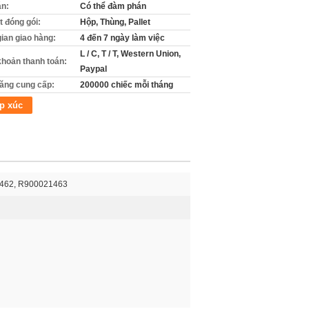
án:
Có thể đàm phán
ết đóng gói:
Hộp, Thùng, Pallet
gian giao hàng:
4 đến 7 ngày làm việc
L / C, T / T, Western Union,
khoản thanh toán:
Paypal
ăng cung cấp:
200000 chiếc mỗi tháng
p xúc
462, R900021463