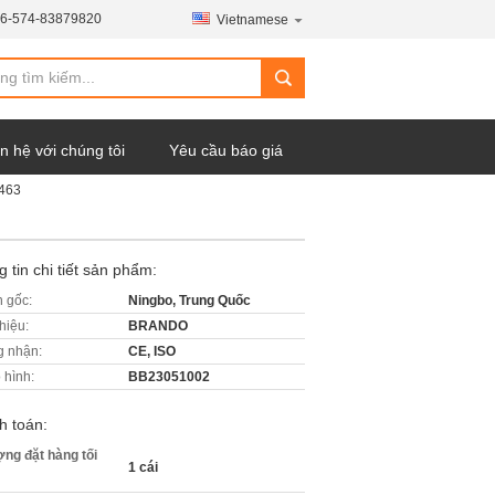
6-574-83879820
Vietnamese
n hệ với chúng tôi
Yêu cầu báo giá
1463
 tin chi tiết sản phẩm:
 gốc:
Ningbo, Trung Quốc
hiệu:
BRANDO
 nhận:
CE, ISO
 hình:
BB23051002
h toán:
ợng đặt hàng tối
1 cái