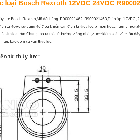
ực loại Bosch Rexroth 12VDC 24VDC R9000
ừ thủy lực Bosch Rexroth;Mã đặt hàng: R900021462, R900021463;Điện áp: 12VDC, 
y điện từ được sử dụng để điều khiển van điện từ thủy lực bị mòn hoặc ngừng hoạ
õi kim loại rắn.Chúng tạo ra một từ trường đồng nhất, được kiểm soát và cuộn dây k
nhau, bao gồm cả van thủy lực.
ện từ thủy lực
: