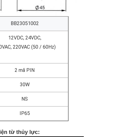
BB23051002
12VDC, 24VDC,
0VAC, 220VAC (50 / 60Hz)
2 mã PIN
30W
NS
IP65
ện từ thủy lực
: