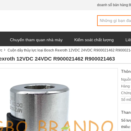
doanh số bán hàng:
8
Chuyến tham quan nhà máy
Kiểm soát chất lượng
Liê
ực
Cuộn dây thủy lực loại Bosch Rexroth 12VDC 24VDC R900021462 R90002
y
 Rexroth 12VDC 24VDC R900021462 R900021463
Thông
Nguồn
Hàng 
Chứng
Số mô
Than
Số lư
thiểu: