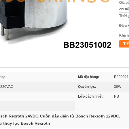
Giá b
chi ti
Thời 
Điều 
Khả n
Tiế
 lực
Mã đặt hàng:
R900021
 220VAC
Quyền lực:
30W
Lớp cách nhiệt:
NS
osch Rexroth 24VDC
Cuộn dây điện từ Bosch Rexroth 12VDC
,
,
ừ thủy lực Bosch Rexroth