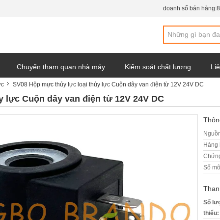
doanh số bán hàng:
8
Chuyến tham quan nhà máy
Kiểm soát chất lượng
Liê
ực
SV08 Hộp mực thủy lực loại thủy lực Cuộn dây van điện từ 12V 24V DC
y
y lực Cuộn dây van điện từ 12V 24V DC
Thông
Nguồn
Hàng 
Chứng
Số mô
Than
Số lư
thiểu: