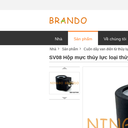
Nhà
Sản phẩm
Về chúng tôi
Nhà
Sản phẩm
Cuộn dây van điện từ thủy l
tin tức công t
SV08 Hộp mực thủy lực loại thủ