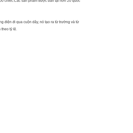
000 chiếc.Các sản phẩm được bán tại hơn 20 quốc
g điện đi qua cuộn dây, nó tạo ra từ trường và từ
theo tỷ lệ.