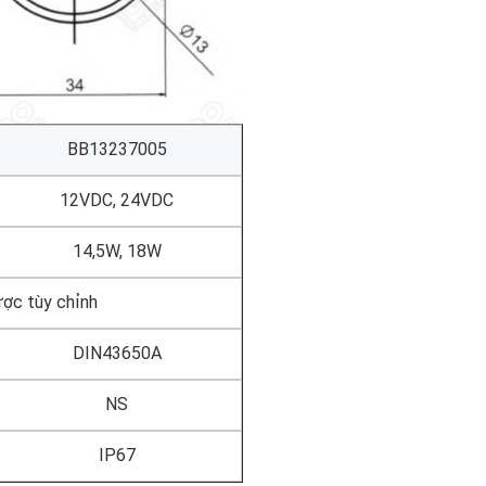
BB13237005
12VDC, 24VDC
14,5W, 18W
ược tùy chỉnh
DIN43650A
NS
IP67