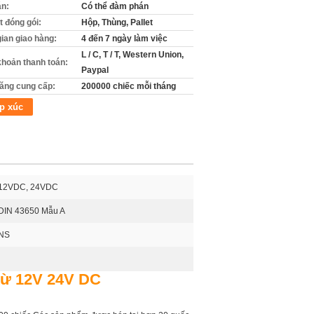
án:
Có thể đàm phán
ết đóng gói:
Hộp, Thùng, Pallet
gian giao hàng:
4 đến 7 ngày làm việc
L / C, T / T, Western Union,
khoản thanh toán:
Paypal
ăng cung cấp:
200000 chiếc mỗi tháng
p xúc
12VDC, 24VDC
DIN 43650 Mẫu A
NS
 từ 12V 24V DC