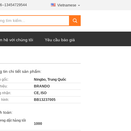
6--13454729544
Vietnamese
n hệ với chúng tôi
Yêu cầu báo giá
 tin chi tiết sản phẩm:
 gốc:
Ningbo, Trung Quốc
hiệu:
BRANDO
 nhận:
CE, ISO
 hình:
BB13237005
h toán:
ợng đặt hàng tối
1000