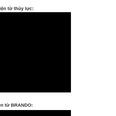
ện từ thủy lực
:
iện từ BRANDO: