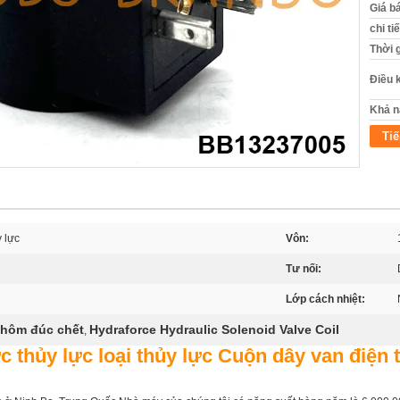
Giá b
chi ti
Thời 
Điều 
Khả n
Tiế
 lực
Vôn:
Tư nối:
Lớp cách nhiệt:
nhôm đúc chết
Hydraforce Hydraulic Solenoid Valve Coil
,
thủy lực loại thủy lực Cuộn dây van điện