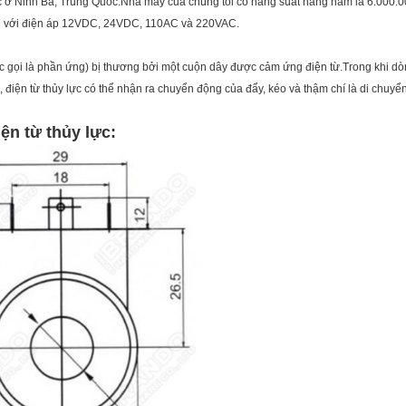
c ở Ninh Ba, Trung Quốc.Nhà máy của chúng tôi có năng suất hàng năm là 6.000.
DC với điện áp 12VDC, 24VDC, 110AC và 220VAC.
ợc gọi là phần ứng) bị thương bởi một cuộn dây được cảm ứng điện từ.Trong khi dòn
điện từ thủy lực có thể nhận ra chuyển động của đẩy, kéo và thậm chí là di chuyển 
ện từ thủy lực
: