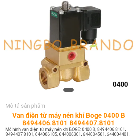
TÔI
YÊU
CẦU
ĐẶT
GIÁ
COMPANY
NEWS
SƠ
Mô tả sản phẩm
ĐỒ
Van điện từ máy nén khí Boge 0400 B
TRANG
8494406.8101 8494407.8101
Mô hình van điện từ máy nén khí BOGE: 0400 B, 8494406.8101,
WEB
8494407.8101, 644006105, 644006301, 644004501, 644004401,