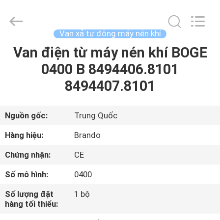
-
2025
Ningbo
Brando
Hardware
Van xả tự động máy nén khí
Co.,
Ltd.
All
Van điện từ máy nén khí BOGE
NHÀ
Rights
Reserved.
0400 B 8494406.8101
SẢN
8494407.8101
PHẨM
Nguồn gốc:
Trung Quốc
VỀ
Hàng hiệu:
Brando
CHÚNG
Chứng nhận:
CE
TÔI
Số mô hình:
0400
CHUYẾN
Số lượng đặt
1 bộ
hàng tối thiểu:
THAM