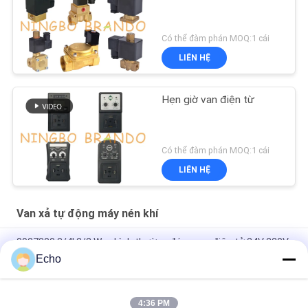
Có thể đàm phán MOQ:1 cái
LIÊN HỆ
Hẹn giờ van điện từ
Có thể đàm phán MOQ:1 cái
LIÊN HỆ
Van xả tự động máy nén khí
0927300 3/4' 2/2 Way bình thường đóng van điện tử 24V 220V
Echo
0927200 1/2' máy nén không khí Ventil điện cực đồng 24V
110V 220V
4:36 PM