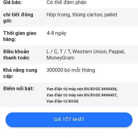
Giá bán:
Có thể đàm phán
QUAN
NHÀ
chi tiết đóng
Hộp trong, thùng carton, pallet
gói:
MÁY
Thời gian giao
4-8 ngày
hàng:
KIỂM
Điều khoản
L / C, T / T, Western Union, Paypal,
SOÁT
thanh toán:
MoneyGram
CHẤT
Khả năng cung
300000 bộ mỗi tháng
LƯỢNG
cấp:
Điểm nổi bật:
,
Van điện từ máy nén khí BOGE 8494406
,
LIÊN
Van điện từ máy nén khí BOGE 8494407
Van điện từ BOGE
HỆ
VỚI
GIÁ TỐT NHẤT
CHÚNG