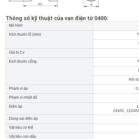
Thông số kỹ thuật của van điện từ 0400:
Mô hình
Kích thước lỗ (mm)
T
Giá trị Cv
Kích thước cổng
T
Nội dun
Phạm vi áp
0
Phạm vi nhiệt độ
Điện áp
1
24VAC, 110VA
Dung sai điện áp
Vật liệu cơ thể
Vật liệu con dấu