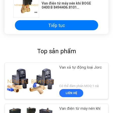
Van điện từ máy nén khí BOGE
0400 B 8494406.8101
8494407.8101
Tiếp tục
Top sản phẩm
Van xả tự động loại Jorc
Có thể đàm phán MOQ:1 cái
LIÊN HỆ
Van điện từ máy nén khí