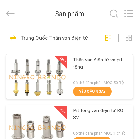
-
2026
Ningbo
Sản phẩm
Brando
Hardware
Co.,
Ltd.
All
NHÀ
228
Rights
Trung Quốc Thân van điện từ
Reserved.
Xi lanh khí nén Van
SẢN
HOT
Thân van điện từ và pit
PHẨM
tông
VỀ
Có thể đàm phán MOQ:50 BỘ
CHÚNG
YÊU CẦU NGAY
43
TÔI
HOT
Pít tông van điện từ RO
Van xung khí nén
SV
CHUYẾN
THAM
Có thể đàm phán MOQ:1 chiếc