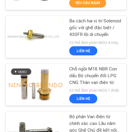
YÊU CẦU NGAY
QUAN
NHÀ
Ba cách hai vị trí Solenoid
MÁY
617
gốc với ghế đặc biệt /
430FR lõi di chuyển
Khí nén Solenoid
KIỂM
Có thể đàm phán MOQ:4 máy tính
Valve
LIÊN HỆ
SOÁT
CHẤT
Chỗ ngồi M18 NBR Con
LƯỢNG
dấu Bộ chuyển đổi LPG
CNG Thân van điện từ
1071
Có thể đàm phán MOQ:1 chiếc
LIÊN
LIÊN HỆ
HỆ
Cuộn dây điện từ
VỚI
Bộ phận Van điện từ
CHÚNG
chính xác cao Lầu năm
góc Ghế Chủ đề kết nối