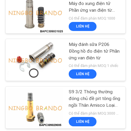
Máy đo xung điện tử
Phần ứng van điện từ
CHÍNH
485
Jetstream
Có thể đàm phán MOQ:1000
SÁCH
Van Solenoid Làm
LIÊN HỆ
BẢO
lạnh
MẬT
Máy đánh sữa P206
Đồng hồ đo điện tử Phần
ứng van điện từ
Có thể đàm phán MOQ:1 chiếc
LIÊN HỆ
312
S9 3/2 Thông thường
Khí nén Ống phụ kiện
đóng chủ đề pit tông ống
ngồi Thân Amisco Loại
phần ứng lắp ráp
Có thể đàm phán MOQ:3000 bộ
LIÊN HỆ