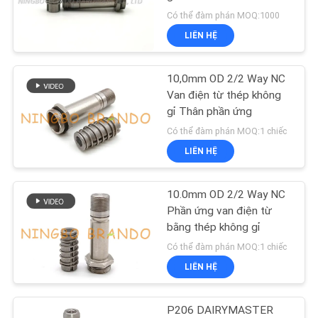
TÔI
phần ứng
Có thể đàm phán MOQ:1000
LIÊN HỆ
YÊU
495
CẦU
Phần ứng van điện
10,0mm OD 2/2 Way NC
ĐẶT
Van điện từ thép không
từ
gỉ Thân phần ứng
GIÁ
Có thể đàm phán MOQ:1 chiếc
LIÊN HỆ
COMPANY
NEWS
10.0mm OD 2/2 Way NC
1184
Phần ứng van điện từ
bằng thép không gỉ
SƠ
Van phản lực
Có thể đàm phán MOQ:1 chiếc
ĐỒ
LIÊN HỆ
TRANG
WEB
P206 DAIRYMASTER