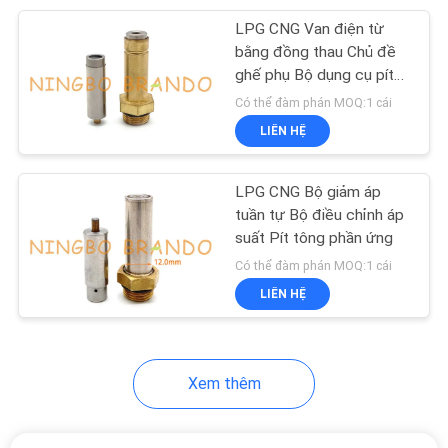
LPG CNG Van điện từ
233
bằng đồng thau Chủ đề
ghế phụ Bộ dụng cụ pít
Khí nén Air xi lanh
tông
Có thể đàm phán MOQ:1 cái
LIÊN HỆ
LPG CNG Bộ giảm áp
tuần tự Bộ điều chỉnh áp
suất Pít tông phần ứng
109
Có thể đàm phán MOQ:1 cái
LIÊN HỆ
Lọc chỉnh bôi trơn
Xem thêm