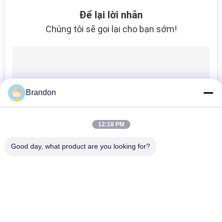
149
Để lại lời nhắn
Cuộn dây van điện
Chúng tôi sẽ gọi lại cho bạn sớm!
từ thủy lực
Brandon
99
12:18 PM
Solenoid Coil
Good day, what product are you looking for?
Connector
Danh mục phổ biến
Tất cả
các
Xi Lanh Khí Nén Van
Van Xung Khí Nén
821