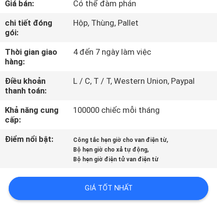
Giá bán:
Có thể đàm phán
QUAN
NHÀ
chi tiết đóng
Hộp, Thùng, Pallet
gói:
MÁY
Thời gian giao
4 đến 7 ngày làm việc
hàng:
KIỂM
Điều khoản
L / C, T / T, Western Union, Paypal
SOÁT
thanh toán:
CHẤT
Khả năng cung
100000 chiếc mỗi tháng
LƯỢNG
cấp:
Điểm nổi bật:
,
Công tắc hẹn giờ cho van điện từ
,
LIÊN
Bộ hẹn giờ cho xả tự động
Bộ hẹn giờ điện tử van điện từ
HỆ
VỚI
GIÁ TỐT NHẤT
CHÚNG