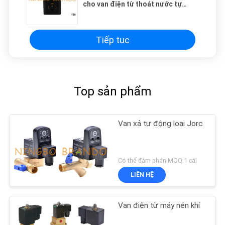
cho van điện từ thoát nước tự
động
Tiếp tục
Top sản phẩm
Van xả tự động loại Jorc
Có thể đàm phán MOQ:1 cái
LIÊN HỆ
Van điện từ máy nén khí