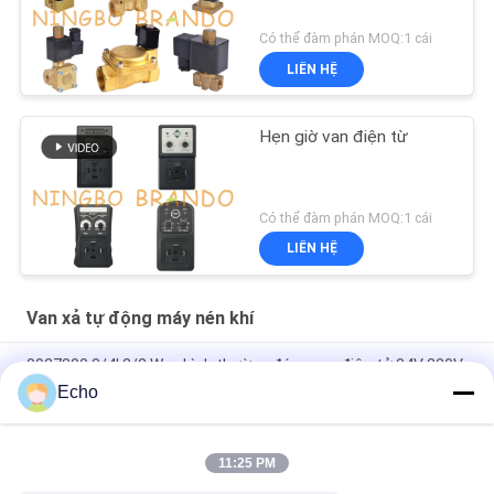
Có thể đàm phán MOQ:1 cái
LIÊN HỆ
Hẹn giờ van điện từ
Có thể đàm phán MOQ:1 cái
LIÊN HỆ
Van xả tự động máy nén khí
0927300 3/4' 2/2 Way bình thường đóng van điện tử 24V 220V
Echo
0927200 1/2' máy nén không khí Ventil điện cực đồng 24V
110V 220V
11:25 PM
0927300 Van Điện Từ Bằng Đồng 3/4'' 2/2 Chiều Thường Đóng
24VDC 110VAC 220VAC