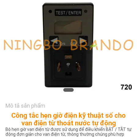
TÔI
YÊU
CẦU
ĐẶT
GIÁ
COMPANY
NEWS
SƠ
Mô tả sản phẩm
ĐỒ
Công tắc hẹn giờ điện kỹ thuật số cho
TRANG
van điện từ thoát nước tự động
Bộ hẹn giờ van điện từ được sử dụng để điều khiển BẬT / TẮT tự
WEB
động đơn giản cho van điện từ, thông thường chúng phù hợp