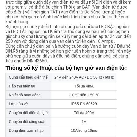
trực tiếp giữa cuộn dây van điện từ và đầu nối DIN điện và đi kèm
với phạm vi có thể điều chỉnh Thời gian BẬT (Van điện từ được
cấp điện) và Thời gian TẮT (Van điện từ De Năng lượng) hoặc
CHÍNH
chu kỳ thời gian cố định hoặc lịch trình theo nhu cầu cụ thể của
khách hàng.
SÁCH
Bộ hẹn giờ chu kỳ điển hình sẽ cung cấp chỉ báo LED BẬT nguồn
và LED TẮT nguồn, nút Kiểm tra thủ công và hầu hết các bộ hẹn
BẢO
giờ chu kỳ chất lượng rắn sẽ xử lý riêng dải điện áp từ 24 vôn đến
250 vôn với dòng điện qua van điện từ lên đến 10 Amps .
MẬT
Cũng cần chú ý đến loại và hướng cuộn dây Van điện từ / Đầu nối
DIN.Rõ ràng là vì những bộ hẹn giờ tuần hoàn ở trạng thái rắn này
phù hợp giữa cuộn dây và đầu nối điện, chúng cần phải có cùng
tiêu chuẩn DIN 43650.
Thông số kỹ thuật của bộ hẹn giờ van điện từ:
Cung cấp hiệu điện thế
24V đến 240V AC / DC 50Hz / 60Hz
Hấp thụ hiện tại
Tối đa 4mA
Nhiệt độ hoạt động
-10 ℃ đến + 50 ℃
Lớp bảo vệ
IP65-EN 60529
Chuyển đổi điện áp giữ
Tối đa 400V
Chuyển đổi công suất
1A
Dòng điện xâm nhập
10A trong 10ms