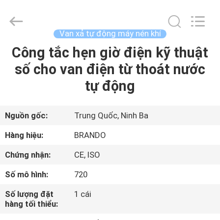
-
2025
Ningbo
Brando
Hardware
Van xả tự động máy nén khí
Co.,
Ltd.
All
Công tắc hẹn giờ điện kỹ thuật
NHÀ
Rights
Reserved.
số cho van điện từ thoát nước
SẢN
tự động
PHẨM
Nguồn gốc:
Trung Quốc, Ninh Ba
VỀ
Hàng hiệu:
BRANDO
CHÚNG
Chứng nhận:
CE, ISO
TÔI
Số mô hình:
720
CHUYẾN
Số lượng đặt
1 cái
hàng tối thiểu:
THAM