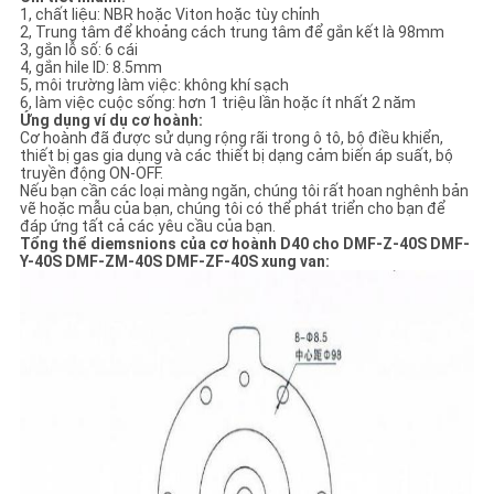
1, chất liệu: NBR hoặc Viton hoặc tùy chỉnh
2, Trung tâm để khoảng cách trung tâm để gắn kết là 98mm
CHÍNH
3, gắn lỗ số: 6 cái
4, gắn hile ID: 8.5mm
SÁCH
5, môi trường làm việc: không khí sạch
6, làm việc cuộc sống: hơn 1 triệu lần hoặc ít nhất 2 năm
Ứng dụng ví dụ cơ hoành:
BẢO
Cơ hoành đã được sử dụng rộng rãi trong ô tô, bộ điều khiển,
thiết bị gas gia dụng và các thiết bị dạng cảm biến áp suất, bộ
MẬT
truyền động ON-OFF.
Nếu bạn cần các loại màng ngăn, chúng tôi rất hoan nghênh bản
vẽ hoặc mẫu của bạn, chúng tôi có thể phát triển cho bạn để
đáp ứng tất cả các yêu cầu của bạn.
Tổng thể diemsnions của cơ hoành D40 cho DMF-Z-40S DMF-
Y-40S DMF-ZM-40S DMF-ZF-40S xung van: