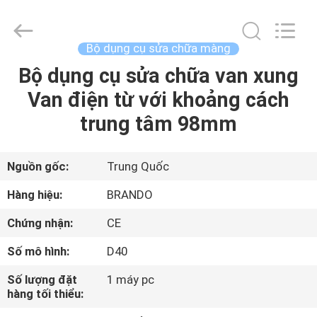
-
2026
Ningbo
Brando
Hardware
Bộ dụng cụ sửa chữa màng
Co.,
Ltd.
All
Bộ dụng cụ sửa chữa van xung
NHÀ
Rights
Reserved.
Van điện từ với khoảng cách
SẢN
trung tâm 98mm
PHẨM
Nguồn gốc:
Trung Quốc
VỀ
Hàng hiệu:
BRANDO
CHÚNG
Chứng nhận:
CE
TÔI
Số mô hình:
D40
CHUYẾN
Số lượng đặt
1 máy pc
hàng tối thiểu:
THAM