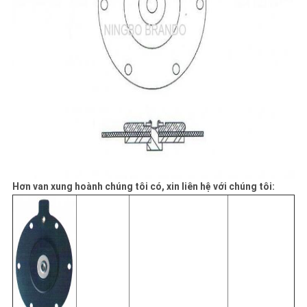
Hơn van xung hoành chúng tôi có, xin liên hệ với chúng tôi: