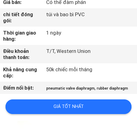
Giá bán:
Có thể đàm phán
QUAN
NHÀ
chi tiết đóng
túi và bao bì PVC
gói:
MÁY
Thời gian giao
1 ngày
hàng:
KIỂM
Điều khoản
T/T, Western Union
SOÁT
thanh toán:
CHẤT
Khả năng cung
50k chiếc mỗi tháng
LƯỢNG
cấp:
Điểm nổi bật:
,
pneumatic valve diaphragm
rubber diaphragm
LIÊN
HỆ
GIÁ TỐT NHẤT
VỚI
CHÚNG