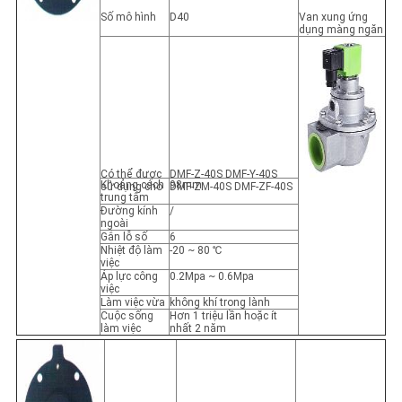
Số mô hình
D40
Van xung ứng
dụng màng ngăn
Có thể được
DMF-Z-40S DMF-Y-40S
Khoảng cách
98mm
sử dụng cho
DMF-ZM-40S DMF-ZF-40S
trung tâm
Đường kính
/
ngoài
Gắn lỗ số
6
Nhiệt độ làm
-20 ~ 80 ℃
việc
Áp lực công
0.2Mpa ~ 0.6Mpa
việc
Làm việc vừa
không khí trong lành
Cuộc sống
Hơn 1 triệu lần hoặc ít
làm việc
nhất 2 năm