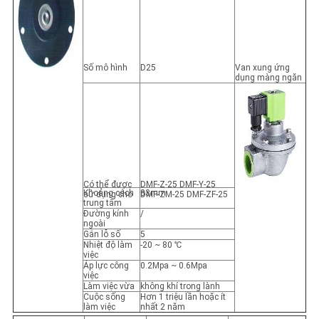
Số mô hình
D25
Van xung ứng
dụng màng ngăn
Có thể được
DMF-Z-25 DMF-Y-25
Khoảng cách
83mm
sử dụng cho
DMF-ZM-25 DMF-ZF-25
trung tâm
Đường kính
/
ngoài
Gắn lỗ số
5
Nhiệt độ làm
-20 ~ 80 ℃
việc
Áp lực công
0.2Mpa ~ 0.6Mpa
việc
Làm việc vừa
không khí trong lành
Cuộc sống
Hơn 1 triệu lần hoặc ít
làm việc
nhất 2 năm