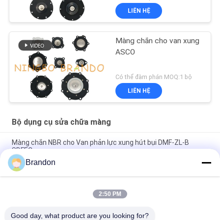
LIÊN HỆ
Màng chắn cho van xung
ASCO
Có thể đàm phán MOQ:1 bộ
LIÊN HỆ
Bộ dụng cụ sửa chữa màng
Màng chắn NBR cho Van phản lực xung hút bụi DMF-ZL-B
SBFEC
Brandon
Màng chắn cho van phản lực xung BFEC 3/4 '' DMF-Z-20 DMF-
ZM-20
2:50 PM
Màng ngăn cho van xung SBFEC 1 '' DMF-Z-25 DMF-ZM-25
DMF-Y-25
Good day, what product are you looking for?