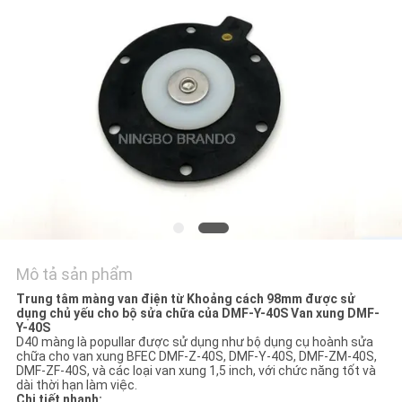
TÔI
YÊU
CẦU
ĐẶT
GIÁ
COMPANY
NEWS
Mô tả sản phẩm
SƠ
Trung tâm màng van điện từ Khoảng cách 98mm được sử
dụng chủ yếu cho bộ sửa chữa của DMF-Y-40S Van xung DMF-
ĐỒ
Y-40S
D40 màng là popullar được sử dụng như bộ dụng cụ hoành sửa
TRANG
chữa cho van xung BFEC DMF-Z-40S, DMF-Y-40S, DMF-ZM-40S,
DMF-ZF-40S, và các loại van xung 1,5 inch, với chức năng tốt và
WEB
dài thời hạn làm việc.
Chi tiết nhanh: