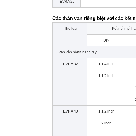
EVRA 25
Các thân van riêng biệt với các kết 
Thể loại
Kết nối mối hà
DIN
Van vận hành bằng tay
EVRA 32
1 1/4 inch
1 1/2 inch
EVRA 40
1 1/2 inch
2 inch