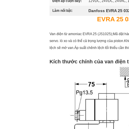
Điện áp cuộn dây:
12VDC, 24VDC, 24VAC, 
Danfoss EVRA 25 03
Làm nổi bật:
EVRA 25 0
Van điện từ amoniac EVRA 25 (JS1025);Mã đặt hàn
servo. lò xo và có thể cả trọng lượng của piston.K
lệch sẽ mở van.Áp suất chênh lệch tối thiểu cần th
Kích thước chính của van điện