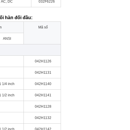
AC, DC
032F6226
nối hàn đối đầu:
n
Mã số
ANSI
042H1126
042H1131
1 1/4 inch
042H1140
1 1/2 inch
042H1141
042H1128
042H1132
1 1/2 inch
042H1142