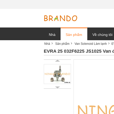
Nhà
Sản phẩm
Về chúng tôi
Nhà
Sản phẩm
Van Solenoid Làm lạnh
E
tin tức công t
EVRA 25 032F6225 JS1025 Van đ