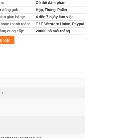
án:
Có thể đàm phán
ết đóng gói:
Hộp, Thùng, Pallet
gian giao hàng:
4 đến 7 ngày làm việc
khoản thanh toán:
T / T, Western Union, Paypal
ăng cung cấp:
20000 bộ mỗi tháng
p xúc
on