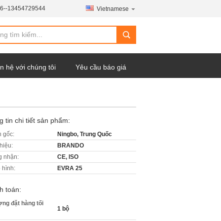
6--13454729544
Vietnamese
n hệ với chúng tôi
Yêu cầu báo giá
 tin chi tiết sản phẩm:
 gốc:
Ningbo, Trung Quốc
hiệu:
BRANDO
 nhận:
CE, ISO
 hình:
EVRA 25
h toán:
ợng đặt hàng tối
1 bộ