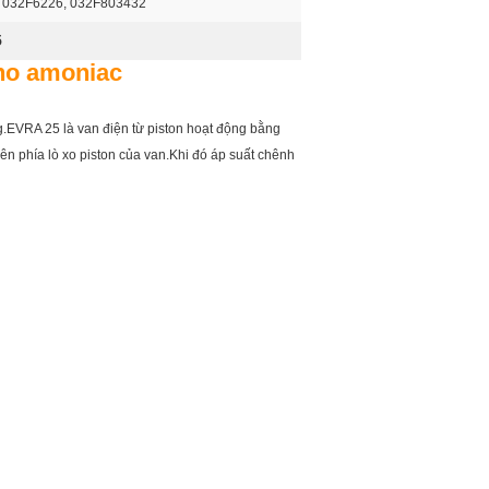
 032F6226, 032F803432
5
ho amoniac
.EVRA 25 là van điện từ piston hoạt động bằng
lên phía lò xo piston của van.Khi đó áp suất chênh