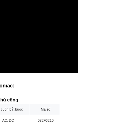
oniac:
 thủ công
 cuộn bắt buộc
Mã số
AC, DC
032F6210