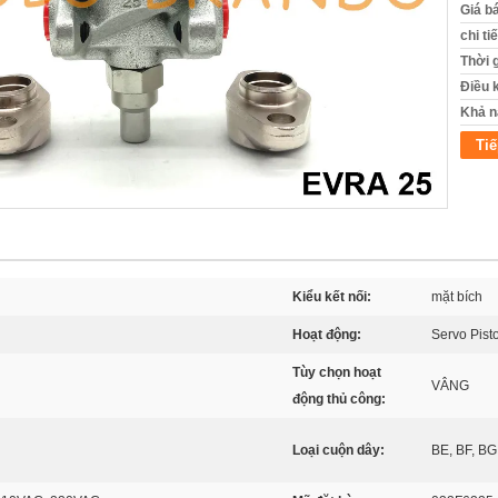
Giá b
chi ti
Thời 
Điều 
Khả n
Tiế
Kiểu kết nối:
mặt bích
Hoạt động:
Servo Pist
Tùy chọn hoạt
VÂNG
động thủ công:
Loại cuộn dây:
BE, BF, BG