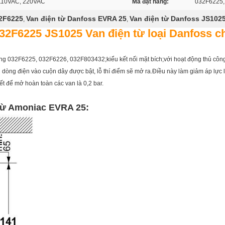
110VAC, 220VAC
Mã đặt hàng:
032F6225,
2F6225
Van điện từ Danfoss EVRA 25
Van điện từ Danfoss JS102
,
,
32F6225 JS1025 Van điện từ loại Danfoss c
g 032F6225, 032F6226, 032F803432;kiểu kết nối mặt bích;với hoạt động thủ công
hi dòng điện vào cuộn dây được bật, lỗ thí điểm sẽ mở ra.Điều này làm giảm áp lực 
iết để mở hoàn toàn các van là 0,2 bar.
 từ Amoniac EVRA 25: