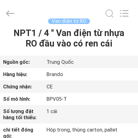
-
2026
Ningbo
Brando
Hardware
Van điện từ RO
Co.,
Ltd.
All
NPT1 / 4 '' Van điện từ nhựa
NHÀ
Rights
Reserved.
RO đầu vào có ren cái
SẢN
PHẨM
Nguồn gốc:
Trung Quốc
Hàng hiệu:
Brando
VỀ
Chứng nhận:
CE
CHÚNG
Số mô hình:
BPV05-T
TÔI
Số lượng đặt
1 cái
hàng tối thiểu:
CHUYẾN
chi tiết đóng
Hộp trong, thùng carton, pallet
THAM
gói: