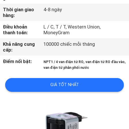
QUAN
Thời gian giao
4-8 ngày
NHÀ
hàng:
MÁY
Điều khoản
L / C, T / T, Western Union,
thanh toán:
MoneyGram
KIỂM
Khả năng cung
100000 chiếc mỗi tháng
cấp:
SOÁT
CHẤT
Điểm nổi bật:
,
,
NPT1 / 4 van điện từ RO
van điện từ RO đầu vào
van điện từ phân phối nước
LƯỢNG
GIÁ TỐT NHẤT
LIÊN
HỆ
VỚI
CHÚNG