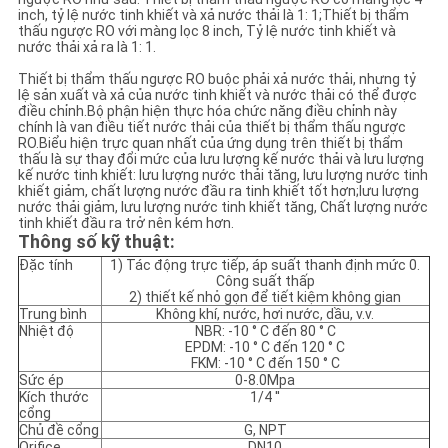
inch, tỷ lệ nước tinh khiết và xả nước thải là 1: 1;Thiết bị thẩm
thấu ngược RO với màng lọc 8 inch, Tỷ lệ nước tinh khiết và
CHÍNH
nước thải xả ra là 1: 1.
SÁCH
Thiết bị thẩm thấu ngược RO buộc phải xả nước thải, nhưng tỷ
lệ sản xuất và xả của nước tinh khiết và nước thải có thể được
BẢO
điều chỉnh.Bộ phận hiện thực hóa chức năng điều chỉnh này
chính là van điều tiết nước thải của thiết bị thẩm thấu ngược
RO.Biểu hiện trực quan nhất của ứng dụng trên thiết bị thẩm
MẬT
thấu là sự thay đổi mức của lưu lượng kế nước thải và lưu lượng
kế nước tinh khiết: lưu lượng nước thải tăng, lưu lượng nước tinh
khiết giảm, chất lượng nước đầu ra tinh khiết tốt hơn;lưu lượng
nước thải giảm, lưu lượng nước tinh khiết tăng, Chất lượng nước
tinh khiết đầu ra trở nên kém hơn.
Thông số kỹ thuật:
Đặc tính
1) Tác động trực tiếp, áp suất thanh định mức 0.
Công suất thấp
2) thiết kế nhỏ gọn để tiết kiệm không gian
Trung bình
Không khí, nước, hơi nước, dầu, v.v.
Nhiệt độ
NBR: -10 ° C đến 80 ° C
EPDM: -10 ° C đến 120 ° C
FKM: -10 ° C đến 150 ° C
Sức ép
0-8.0Mpa
Kích thước
1/4 ''
cổng
Chủ đề cổng
G, NPT
Orifice
DN10