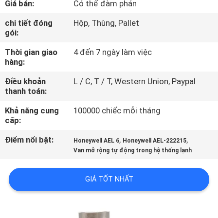
Giá bán:
Có thể đàm phán
QUAN
NHÀ
chi tiết đóng
Hộp, Thùng, Pallet
gói:
MÁY
Thời gian giao
4 đến 7 ngày làm việc
hàng:
KIỂM
Điều khoản
L / C, T / T, Western Union, Paypal
SOÁT
thanh toán:
CHẤT
Khả năng cung
100000 chiếc mỗi tháng
LƯỢNG
cấp:
Điểm nổi bật:
,
,
Honeywell AEL 6
Honeywell AEL-222215
LIÊN
Van mở rộng tự động trong hệ thống lạnh
HỆ
GIÁ TỐT NHẤT
VỚI
CHÚNG