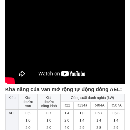
Khả năng của Van mở rộng tự động dòng AEL:
Kiểu
Kích
Kích
Công suất danh nghĩa (kW)
thước
thước
R22
R134a
R404A
R507A
van
công trình
AEL
0,5
0,7
1,4
1,0
0,97
0,98
1,0
1,0
2.0
1,4
1,4
1,4
2.0
2.0
4.0
2,9
2,8
2,9