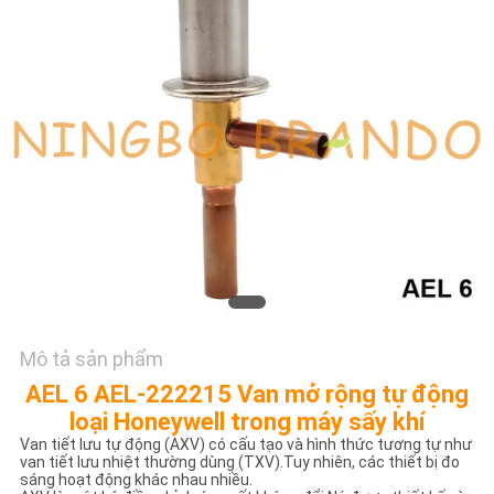
TÔI
YÊU
CẦU
ĐẶT
GIÁ
COMPANY
NEWS
Mô tả sản phẩm
SƠ
AEL 6 AEL-222215 Van mở rộng tự động
ĐỒ
loại Honeywell trong máy sấy khí
TRANG
Van tiết lưu tự động (AXV) có cấu tạo và hình thức tương tự như
van tiết lưu nhiệt thường dùng (TXV).Tuy nhiên, các thiết bị đo
WEB
sáng hoạt động khác nhau nhiều.