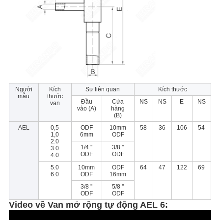
Người
Kích
Sự liên quan
Kích thước
mẫu
thước
Đầu
Cửa
NS
NS
E
NS
van
vào (A)
hàng
(B)
AEL
0,5
ODF
10mm
58
36
106
54
1,0
6mm
ODF
2.0
1/4 ''
3/8 ''
3.0
ODF
ODF
4.0
5.0
10mm
ODF
64
47
122
69
6.0
ODF
16mm
3/8 ''
5/8 ''
ODF
ODF
Video về Van mở rộng tự động AEL 6: