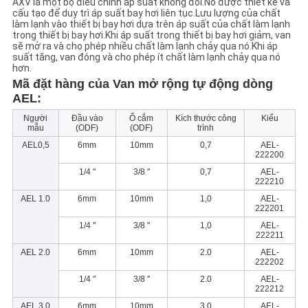
AXV là một bộ điều chỉnh áp suất không đổi.Nó được thiết kế và
cấu tạo để duy trì áp suất bay hơi liên tục.Lưu lượng của chất
làm lạnh vào thiết bị bay hơi dựa trên áp suất của chất làm lạnh
CHÍNH
trong thiết bị bay hơi.Khi áp suất trong thiết bị bay hơi giảm, van
sẽ mở ra và cho phép nhiều chất làm lạnh chảy qua nó.Khi áp
SÁCH
suất tăng, van đóng và cho phép ít chất làm lạnh chảy qua nó
hơn.
BẢO
Mã đặt hàng của Van mở rộng tự động dòng
AEL:
MẬT
Người
Đầu vào
Ổ cắm
Kích thước công
Kiểu
mẫu
(ODF)
(ODF)
trình
AEL0,5
6mm
10mm
0,7
AEL-
222200
1/4 ''
3/8 ''
0,7
AEL-
222210
AEL 1.0
6mm
10mm
1,0
AEL-
222201
1/4 ''
3/8 ''
1,0
AEL-
222211
AEL 2.0
6mm
10mm
2.0
AEL-
222202
1/4 ''
3/8 ''
2.0
AEL-
222212
AEL 3.0
6mm
10mm
3.0
AEL-