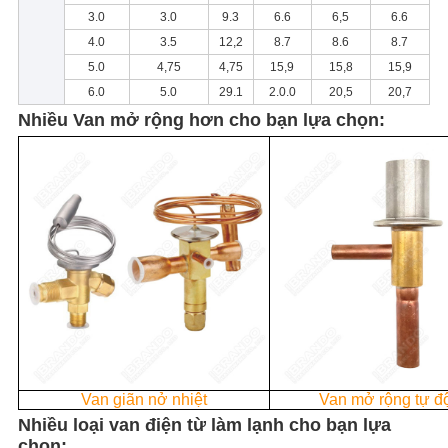
3.0
3.0
9.3
6.6
6,5
6.6
4.0
3.5
12,2
8.7
8.6
8.7
5.0
4,75
4,75
15,9
15,8
15,9
6.0
5.0
29.1
2.0.0
20,5
20,7
Nhiều Van mở rộng hơn cho bạn lựa chọn:
Van giãn nở nhiệt
Van mở rộng tự đ
Nhiều loại van điện từ làm lạnh cho bạn lựa
chọn: