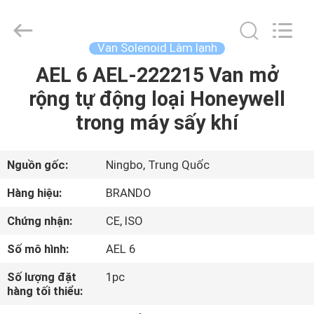
-
2026
Ningbo
Brando
Hardware
Van Solenoid Làm lạnh
Co.,
Ltd.
All
AEL 6 AEL-222215 Van mở
NHÀ
Rights
Reserved.
rộng tự động loại Honeywell
SẢN
trong máy sấy khí
PHẨM
Nguồn gốc:
Ningbo, Trung Quốc
VỀ
Hàng hiệu:
BRANDO
CHÚNG
Chứng nhận:
CE, ISO
TÔI
Số mô hình:
AEL 6
CHUYẾN
Số lượng đặt
1pc
hàng tối thiểu:
THAM