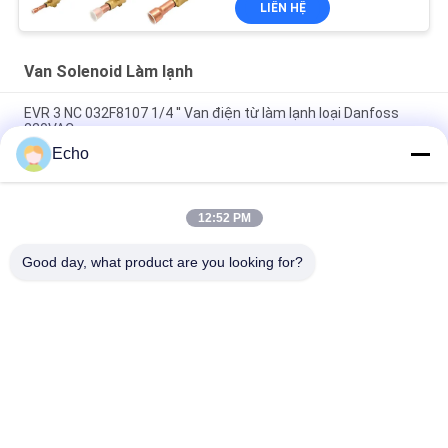
LIÊN HỆ
Van Solenoid Làm lạnh
EVR 3 NC 032F8107 1/4 '' Van điện từ làm lạnh loại Danfoss
220VAC
Echo
EVR 3 NC 032F1204 3/8 '' Van điện từ làm lạnh loại Danfoss
220V
12:52 PM
EVR 6 NC 032F8072 3/8 '' Van điện từ loại Danfoss Điện lạnh
220V
Good day, what product are you looking for?
Danh mục phổ biến
Tất cả
các
Xi Lanh Khí Nén Van
Van Xung Khí Nén
Khí Nén Solenoid 
Cuộn Dây Điện Từ
Valve