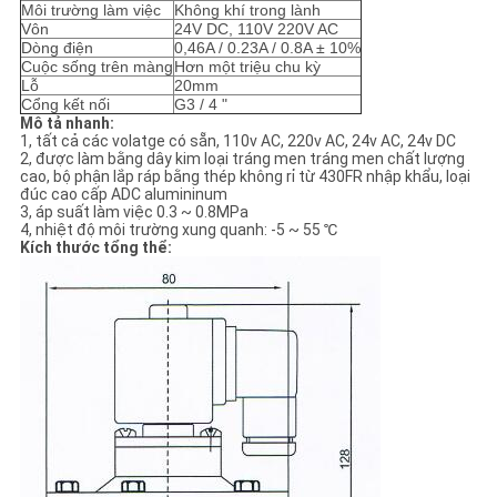
Môi trường làm việc
Không khí trong lành
Vôn
24V DC, 110V 220V AC
CHÍNH
Dòng điện
0,46A / 0.23A / 0.8A ± 10%
Cuộc sống trên màng
Hơn một triệu chu kỳ
SÁCH
Lỗ
20mm
Cổng kết nối
G3 / 4 "
BẢO
Mô tả nhanh:
1, tất cả các volatge có sẵn, 110v AC, 220v AC, 24v AC, 24v DC
2, được làm bằng dây kim loại tráng men tráng men chất lượng
MẬT
cao, bộ phận lắp ráp bằng thép không rỉ từ 430FR nhập khẩu, loại
đúc cao cấp ADC alumininum
3, áp suất làm việc 0.3 ~ 0.8MPa
4, nhiệt độ môi trường xung quanh: -5 ~ 55 ℃
Kích thước tổng thể: