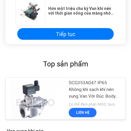
Hơn một triệu chu kỳ Van khí nén
với thời gian sống của màng nhôm
Thân máy nhôm
Tiếp tục
Top sản phẩm
SCG353A047 IP65
Không khí sạch khí nén
xung Van Với Đúc Body
nhôm
Có thể đàm phán MOQ:1pcs
LIÊN HỆ