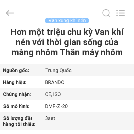
-
2026
Ningbo
Brando
Hardware
Van xung khí nén
Co.,
Ltd.
All
Hơn một triệu chu kỳ Van khí
NHÀ
Rights
Reserved.
nén với thời gian sống của
SẢN
màng nhôm Thân máy nhôm
PHẨM
Nguồn gốc:
Trung Quốc
VỀ
Hàng hiệu:
BRANDO
CHÚNG
Chứng nhận:
CE, ISO
TÔI
Số mô hình:
DMF-Z-20
CHUYẾN
Số lượng đặt
3set
hàng tối thiểu:
THAM