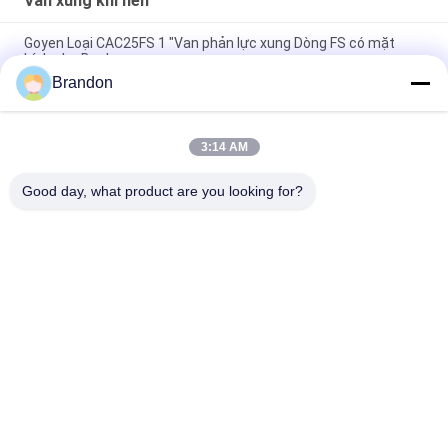
Van xung khí nén
Goyen Loại CAC25FS 1 "Van phản lực xung Dòng FS có mặt
bích cho Baghouse
Brandon
Goyen Type CA45DD 1 1/2 '' Pulse Jet Valve Dresser Nut DD
Series
3:14 AM
CA45T 1 1/2 "Van phản lực xung loại Goyen có ren góc phải cho
bộ lọc túi
Good day, what product are you looking for?
Danh mục phổ biến
Tất cả
các
Xi Lanh Khí Nén Van
Van Xung Khí Nén
Khí Nén Solenoid 
Cuộn Dây Điện Từ
Valve
Phần Ứng Van Điện 
Van Phản Lực
Từ