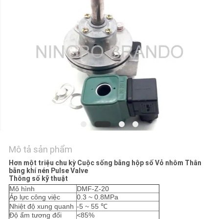
TÔI
YÊU
CẦU
ĐẶT
GIÁ
COMPANY
NEWS
Mô tả sản phẩm
SƠ
Hơn một triệu chu kỳ Cuộc sống bằng hộp số Vỏ nhôm Thân
bằng khí nén Pulse Valve
ĐỒ
Thông số kỹ thuật
Mô hình
DMF-Z-20
TRANG
Áp lực công việc
0.3 ~ 0.8MPa
Nhiệt độ xung quanh
-5 ~ 55 ℃
WEB
Độ ẩm tương đối
<85%