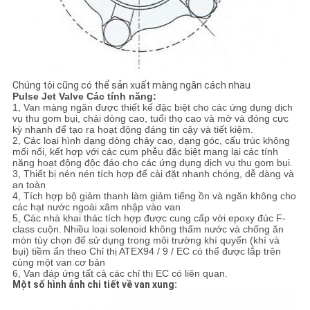
Chúng tôi cũng có thể sản xuất màng ngăn cách nhau
Pulse Jet Valve Các tính năng:
1, Van màng ngăn được thiết kế đặc biệt cho các ứng dụng dịch
vụ thu gom bụi, chải dòng cao, tuổi thọ cao và mở và đóng cực
kỳ nhanh để tạo ra hoạt động đáng tin cậy và tiết kiệm.
2, Các loại hình dạng dòng chảy cao, dạng góc, cấu trúc không
mối nối, kết hợp với các cụm phễu đặc biệt mang lại các tính
năng hoạt động độc đáo cho các ứng dụng dịch vụ thu gom bụi.
3, Thiết bị nén nén tích hợp để cài đặt nhanh chóng, dễ dàng và
an toàn
4, Tích hợp bộ giảm thanh làm giảm tiếng ồn và ngăn không cho
các hạt nước ngoài xâm nhập vào van
5, Các nhà khai thác tích hợp được cung cấp với epoxy đúc F-
class cuộn.
Nhiều loại solenoid không thấm nước và chống ăn
mòn tùy chọn để sử dụng trong môi trường khí quyển (khí và
bụi) tiềm ẩn theo Chỉ thị ATEX94 / 9 / EC có thể được lắp trên
cùng một van cơ bản
6, Van đáp ứng tất cả các chỉ thị EC có liên quan.
Một số hình ảnh chi tiết về van xung: