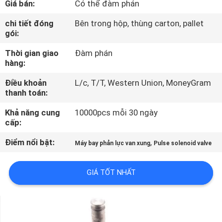
Giá bán:
Có thể đàm phán
QUAN
NHÀ
chi tiết đóng
Bên trong hộp, thùng carton, pallet
gói:
MÁY
Thời gian giao
Đàm phán
hàng:
KIỂM
Điều khoản
L/c, T/T, Western Union, MoneyGram
SOÁT
thanh toán:
CHẤT
Khả năng cung
10000pcs mỗi 30 ngày
LƯỢNG
cấp:
Điểm nổi bật:
,
Máy bay phản lực van xung
Pulse solenoid valve
LIÊN
HỆ
GIÁ TỐT NHẤT
VỚI
CHÚNG