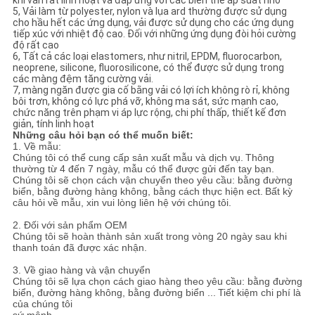
khi vẫn rất linh hoạt và đáp ứng với các biến thể áp suất nhỏ
5, Vải làm từ polyester, nylon và lụa ard thường được sử dụng
cho hầu hết các ứng dụng, vải được sử dụng cho các ứng dụng
tiếp xúc với nhiệt độ cao. Đối với những ứng dụng đòi hỏi cường
độ rất cao
6, Tất cả các loại elastomers, như nitril, EPDM, fluorocarbon,
neoprene, silicone, fluorosilicone, có thể được sử dụng trong
các màng đệm tăng cường vải.
7, màng ngăn được gia cố bằng vải có lợi ích không rò rỉ, không
bôi trơn, không có lực phá vỡ, không ma sát, sức mạnh cao,
chức năng trên phạm vi áp lực rộng, chi phí thấp, thiết kế đơn
giản, tính linh hoạt
Những câu hỏi bạn có thể muốn biết:
1. Về mẫu:
Chúng tôi có thể cung cấp sản xuất mẫu và dịch vụ.
Thông
thường từ 4 đến 7 ngày, mẫu có thể được gửi đến tay bạn.
Chúng tôi sẽ chọn cách vận chuyển theo yêu cầu: bằng đường
biển, bằng đường hàng không, bằng cách thực hiện ect.
Bất kỳ
câu hỏi về mẫu, xin vui lòng liên hệ với chúng tôi.
2. Đối với sản phẩm OEM
Chúng tôi sẽ hoàn thành sản xuất trong vòng 20 ngày sau khi
thanh toán đã được xác nhận.
3. Về giao hàng và vận chuyển
Chúng tôi sẽ lựa chọn cách giao hàng theo yêu cầu: bằng đường
biển, đường hàng không, bằng đường biển ...
Tiết kiệm chi phí là
của chúng tôi