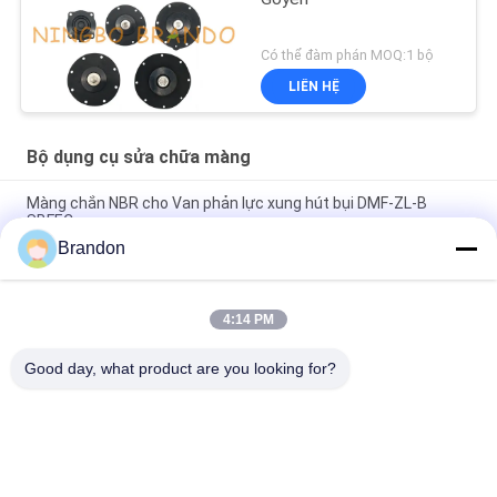
Có thể đàm phán MOQ:1 bộ
LIÊN HỆ
Bộ dụng cụ sửa chữa màng
Màng chắn NBR cho Van phản lực xung hút bụi DMF-ZL-B
SBFEC
Brandon
Màng chắn cho van phản lực xung BFEC 3/4 '' DMF-Z-20 DMF-
ZM-20
4:14 PM
Màng ngăn cho van xung SBFEC 1 '' DMF-Z-25 DMF-ZM-25
DMF-Y-25
Good day, what product are you looking for?
Danh mục phổ biến
Tất cả
các
Xi Lanh Khí Nén Van
Van Xung Khí Nén