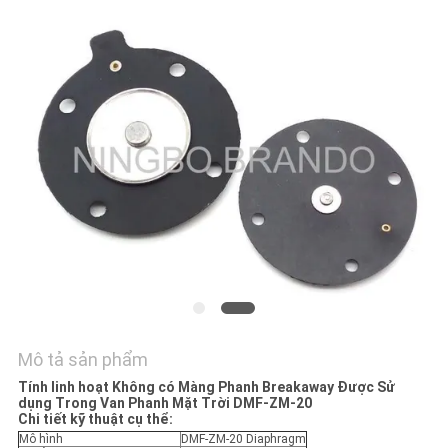
TÔI
YÊU
CẦU
ĐẶT
GIÁ
COMPANY
NEWS
SƠ
Mô tả sản phẩm
ĐỒ
Tính linh hoạt Không có Màng Phanh Breakaway Được Sử
TRANG
dụng Trong Van Phanh Mặt Trời DMF-ZM-20
Chi tiết kỹ thuật cụ thể:
WEB
Mô hình
DMF-ZM-20 Diaphragm