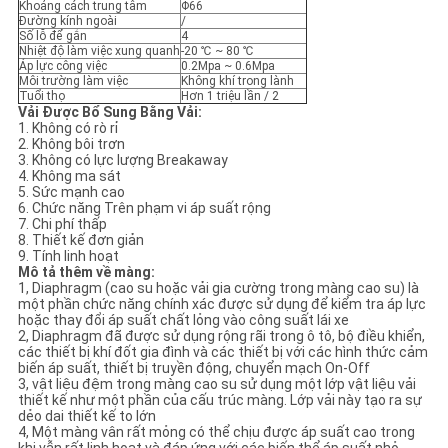
Khoảng cách trung tâm
Φ66
Đường kính ngoài
/
Số lỗ để gắn
4
CHÍNH
Nhiệt độ làm việc xung quanh
-20 ℃ ~ 80 ℃
Áp lực công việc
0.2Mpa ~ 0.6Mpa
SÁCH
Môi trường làm việc
Không khí trong lành
Tuổi thọ
Hơn 1 triệu lần / 2
BẢO
Vải Được Bổ Sung Bằng Vải:
1. Không có rò rỉ
MẬT
2. Không bôi trơn
3. Không có lực lượng Breakaway
4. Không ma sát
5. Sức mạnh cao
6. Chức năng Trên phạm vi áp suất rộng
7. Chi phí thấp
8. Thiết kế đơn giản
9. Tính linh hoạt
Mô tả thêm về màng:
1, Diaphragm (cao su hoặc vải gia cường trong màng cao su) là
một phần chức năng chính xác được sử dụng để kiểm tra áp lực
hoặc thay đổi áp suất chất lỏng vào công suất lái xe
2, Diaphragm đã được sử dụng rộng rãi trong ô tô, bộ điều khiển,
các thiết bị khí đốt gia đình và các thiết bị với các hình thức cảm
biến áp suất, thiết bị truyền động, chuyển mạch On-Off
3, vật liệu đệm trong màng cao su sử dụng một lớp vật liệu vải
thiết kế như một phần của cấu trúc màng. Lớp vải này tạo ra sự
dẻo dai thiết kế to lớn
4, Một màng vân rất mỏng có thể chịu được áp suất cao trong