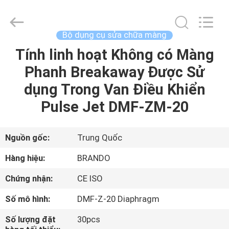
-
2026
Ningbo
Brando
Hardware
Bộ dụng cụ sửa chữa màng
Co.,
Ltd.
All
Tính linh hoạt Không có Màng
NHÀ
Rights
Reserved.
Phanh Breakaway Được Sử
SẢN
dụng Trong Van Điều Khiển
PHẨM
Pulse Jet DMF-ZM-20
VỀ
Nguồn gốc:
Trung Quốc
CHÚNG
Hàng hiệu:
BRANDO
TÔI
Chứng nhận:
CE ISO
Số mô hình:
DMF-Z-20 Diaphragm
CHUYẾN
THAM
Số lượng đặt
30pcs