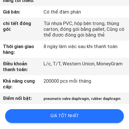
hàng tối thiểu:
QUAN
Giá bán:
Có thể đàm phán
NHÀ
MÁY
chi tiết đóng
Túi nhựa PVC, hộp bên trong, thùng
gói:
carton, đóng gói bằng pallet; Cũng có
thể được đóng gói bằng thẻ
KIỂM
Thời gian giao
8 ngày làm việc sau khi thanh toán
SOÁT
hàng:
CHẤT
Điều khoản
L/c, T/T, Western Union, MoneyGram
thanh toán:
LƯỢNG
Khả năng cung
200000 pcs mỗi tháng
cấp:
LIÊN
Điểm nổi bật:
,
HỆ
pneumatic valve diaphragm
rubber diaphragm
VỚI
GIÁ TỐT NHẤT
CHÚNG