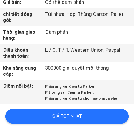
Giá bán:
Có thể đàm phán
QUAN
NHÀ
chi tiết đóng
Túi nhựa, Hộp, Thùng Carton, Pallet
gói:
MÁY
Thời gian giao
Đàm phán
hàng:
KIỂM
Điều khoản
L / C, T / T, Western Union, Paypal
SOÁT
thanh toán:
CHẤT
Khả năng cung
300000 giải quyết mỗi tháng
LƯỢNG
cấp:
Điểm nổi bật:
,
Phần ứng van điện từ Parker
,
LIÊN
Pít tông van điện từ Parker
Phần ứng van điện từ cho máy pha cà phê
HỆ
VỚI
GIÁ TỐT NHẤT
CHÚNG