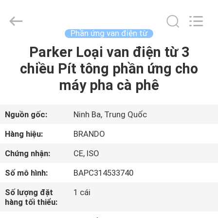
-
2026
Ningbo
Brando
Hardware
Phần ứng van điện từ
Co.,
Ltd.
All
Parker Loại van điện từ 3
NHÀ
Rights
Reserved.
chiều Pít tông phần ứng cho
SẢN
máy pha cà phê
PHẨM
Nguồn gốc:
Ninh Ba, Trung Quốc
VỀ
Hàng hiệu:
BRANDO
CHÚNG
Chứng nhận:
CE, ISO
TÔI
Số mô hình:
BAPC314533740
CHUYẾN
Số lượng đặt
1 cái
hàng tối thiểu:
THAM