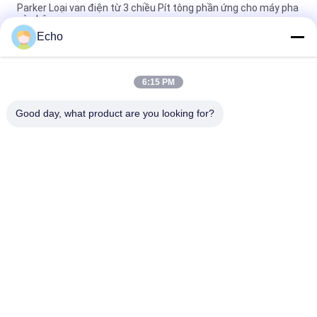
Parker Loại van điện từ 3 chiều Pít tông phần ứng cho máy pha
cà phê
Echo
Phần ứng van điện từ Henny Penny 18721 18724 17120 17121
29515 29547
6:15 PM
Ống phần ứng van điện từ 2 chiều 2V025-06 2V025-08 2P025-
06 2P025-08
Good day, what product are you looking for?
Danh mục phổ biến
Tất cả
các
Xi Lanh Khí Nén Van
Van Xung Khí Nén
Khí Nén Solenoid 
Cuộn Dây Điện Từ
Valve
Phần Ứng Van Điện 
Van Phản Lực
Từ
Van Solenoid Làm 
Khí Nén Ống Phụ 