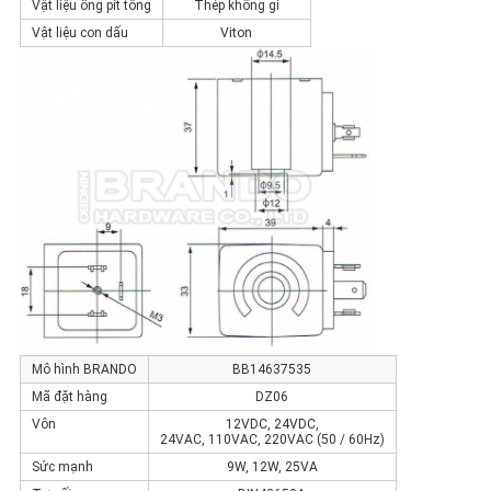
Vật liệu ống pít tông
Thép không gỉ
Vật liệu con dấu
Viton
Mô hình BRANDO
BB14637535
Mã đặt hàng
DZ06
Vôn
12VDC, 24VDC,
24VAC, 110VAC, 220VAC (50 / 60Hz)
Sức mạnh
9W, 12W, 25VA