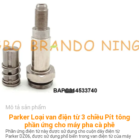
TÔI
YÊU
CẦU
ĐẶT
GIÁ
COMPANY
NEWS
SƠ
Mô tả sản phẩm
ĐỒ
Parker Loại van điện từ 3 chiều Pít tông
TRANG
phần ứng cho máy pha cà phê
Phần ứng điện từ này được sử dụng cho cuộn dây điện từ
WEB
Parker DZ06, được sử dụng phổ biến trong van điện từ của máy