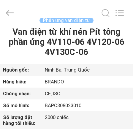
-
2026
Ningbo
Brando
Hardware
Phần ứng van điện từ
Co.,
Ltd.
All
Van điện từ khí nén Pít tông
NHÀ
Rights
Reserved.
phần ứng 4V110-06 4V120-06
SẢN
4V130C-06
PHẨM
Nguồn gốc:
Ninh Ba, Trung Quốc
VỀ
Hàng hiệu:
BRANDO
CHÚNG
Chứng nhận:
CE, ISO
TÔI
Số mô hình:
BAPC308023010
CHUYẾN
Số lượng đặt
2000 chiếc
hàng tối thiểu:
THAM