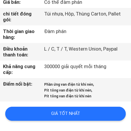
Giá bán:
Có thể đàm phán
QUAN
NHÀ
chi tiết đóng
Túi nhựa, Hộp, Thùng Carton, Pallet
gói:
MÁY
Thời gian giao
Đàm phán
hàng:
KIỂM
Điều khoản
L / C, T / T, Western Union, Paypal
SOÁT
thanh toán:
CHẤT
Khả năng cung
300000 giải quyết mỗi tháng
LƯỢNG
cấp:
Điểm nổi bật:
,
Phần ứng van điện từ khí nén
,
LIÊN
Pít tông van điện từ khí nén
Pít tông van điện từ khí nén
HỆ
VỚI
GIÁ TỐT NHẤT
CHÚNG