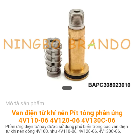
TÔI
YÊU
CẦU
ĐẶT
GIÁ
COMPANY
NEWS
SƠ
Mô tả sản phẩm
ĐỒ
Van điện từ khí nén Pít tông phần ứng
TRANG
4V110-06 4V120-06 4V130C-06
Phần ứng điện từ này được sử dụng phổ biến trong các van điện
WEB
từ khí nén dòng 4V100, như 4V110-06, 4V120-06, 4V130C-06,