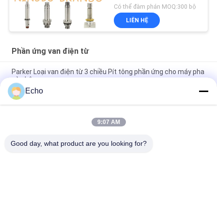
Có thể đàm phán MOQ:300 bộ
LIÊN HỆ
Phần ứng van điện từ
Parker Loại van điện từ 3 chiều Pít tông phần ứng cho máy pha
cà phê
Echo
Phần ứng van điện từ Henny Penny 18721 18724 17120 17121
29515 29547
9:07 AM
Ống phần ứng van điện từ 2 chiều 2V025-06 2V025-08 2P025-
06 2P025-08
Good day, what product are you looking for?
Danh mục phổ biến
Tất cả
các
Xi Lanh Khí Nén Van
Van Xung Khí Nén