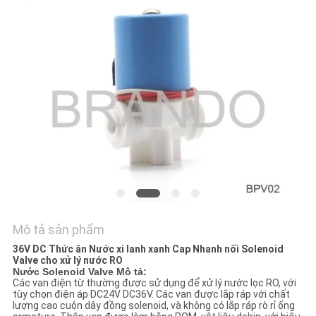
TÔI
YÊU
CẦU
ĐẶT
GIÁ
COMPANY
NEWS
Mô tả sản phẩm
SƠ
36V DC Thức ăn Nước xi lanh xanh Cap Nhanh nối Solenoid
ĐỒ
Valve cho xử lý nước RO
Nước Solenoid Valve Mô tả:
TRANG
Các van điện từ thường được sử dụng để xử lý nước lọc RO, với
tùy chọn điện áp DC24V DC36V. Các van được lắp ráp với chất
WEB
lượng cao cuộn dây đồng solenoid, và không có lắp ráp rò rỉ ống