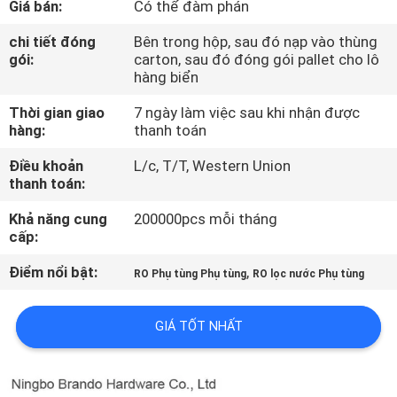
Giá bán:
Có thể đàm phán
QUAN
NHÀ
chi tiết đóng
Bên trong hộp, sau đó nạp vào thùng
gói:
carton, sau đó đóng gói pallet cho lô
MÁY
hàng biển
Thời gian giao
7 ngày làm việc sau khi nhận được
KIỂM
hàng:
thanh toán
SOÁT
Điều khoản
L/c, T/T, Western Union
thanh toán:
CHẤT
LƯỢNG
Khả năng cung
200000pcs mỗi tháng
cấp:
Điểm nổi bật:
,
LIÊN
RO Phụ tùng Phụ tùng
RO lọc nước Phụ tùng
HỆ
GIÁ TỐT NHẤT
VỚI
CHÚNG