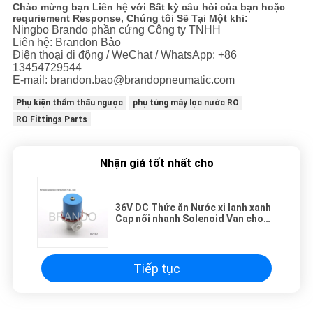
Chào mừng bạn Liên hệ với Bất kỳ câu hỏi của bạn hoặc
requriement Response, Chúng tôi Sẽ Tại Một khi:
Ningbo Brando phần cứng Công ty TNHH
Liên hệ: Brandon Bảo
Điện thoại di động / WeChat / WhatsApp: +86
13454729544
E-mail: brandon.bao@brandopneumatic.com
Phụ kiện thẩm thấu ngược
phụ tùng máy lọc nước RO
RO Fittings Parts
Nhận giá tốt nhất cho
36V DC Thức ăn Nước xi lanh xanh
Cap nối nhanh Solenoid Van cho
hệ thống RO TÙNG
Tiếp tục