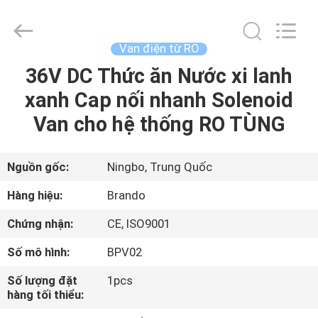
-
2026
Ningbo
Brando
Hardware
Van điện từ RO
Co.,
Ltd.
All
36V DC Thức ăn Nước xi lanh
NHÀ
Rights
Reserved.
xanh Cap nối nhanh Solenoid
SẢN
Van cho hệ thống RO TÙNG
PHẨM
Nguồn gốc:
Ningbo, Trung Quốc
VỀ
Hàng hiệu:
Brando
CHÚNG
Chứng nhận:
CE, ISO9001
TÔI
Số mô hình:
BPV02
CHUYẾN
Số lượng đặt
1pcs
hàng tối thiểu:
THAM