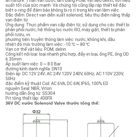
armature. Thân van được làm bằng POM, vật liệu delrin, với hiệu
suất tốt của sức mạnh. Và chúng tôi cũng lắp ráp thiết kế đặc
biệt o-ring để đảm bảo không bị rò rỉ trong khi van làm việc.
CHÍNH
Đặc điểm: Direct van diễn xuất solenoid, tiêu thụ điện năng thấp
van điện từ
SÁCH
Ứng dụng: Thực phẩm van cấp điện từ, sử dụng cho các thiết bị
phân phối nước, hệ thống lọc nước RO, máy giặt, thiết bị phân
BẢO
phối rượu, vv
phương tiện truyền thông làm việc: nước, không khí, dầu
MẬT
nhiệt độ môi trường làm việc: -10 ℃ ~ 80 ℃
Van cơ thể vật liệu: POM, delrin
Cổng kết nối loại: loại nhanh phù hợp, đẩy-in loại, ống PE, ống OD
6.35mm
Áp suất làm việc: 0 ~ 8.0 Bar
đường kính danh nghĩa: DN10
Điện áp: DC 12V 24V; AC 24V 120V 240V, 60Hz; AC 110V 220V,
50Hz
đặc điểm kỹ thuật Coil: AC 6VA, DC 6W, IP65, 100% ED
nguyên Seal: NBR, Viton
hướng dẫn ống từ: SS304
Pit tông thiết lập: 430FR
36V DC nước Solenoid Valve thước tổng thể: