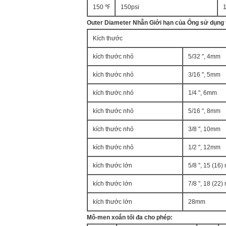
150 ℉
150psi
Outer Diameter Nhẫn Giới hạn của Ống sử dụng 
Kích thước
kích thước nhỏ
5/32 ", 4mm
kích thước nhỏ
3/16 ", 5mm
kích thước nhỏ
1/4 ", 6mm
kích thước nhỏ
5/16 ", 8mm
kích thước nhỏ
3/8 ", 10mm
kích thước nhỏ
1/2 ", 12mm
kích thước lớn
5/8 ", 15 (16
kích thước lớn
7/8 ", 18 (22
kích thước lớn
28mm
Mô-men xoắn tối đa cho phép: