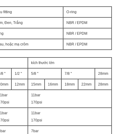
 fitting
O-ring
m, Đen, Trắng
NBR / EPDM
ắng
NBR / EPDM
au, hoặc mạ crôm
NBR / EPDM
kích thước lớn
/8 "
1/2 "
5/8 "
7/8 "
28mm
10mm
12mm
15mm
16mm
18mm
22mm
28mm
11bar
11bar
170psi
170psi
11bar
11bar
170psi
170psi
7bar
7bar