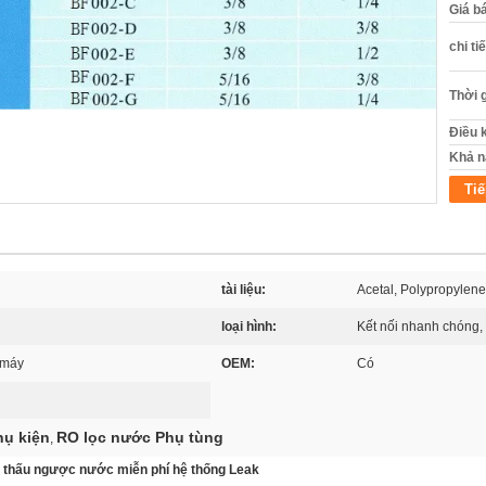
Giá b
chi ti
Thời 
Điều 
Khả n
Tiế
tài liệu:
Acetal, Polypropylene
loại hình:
Kết nối nhanh chóng, 
 máy
OEM:
Có
ụ kiện
RO lọc nước Phụ tùng
,
 thấu ngược nước miễn phí hệ thống Leak