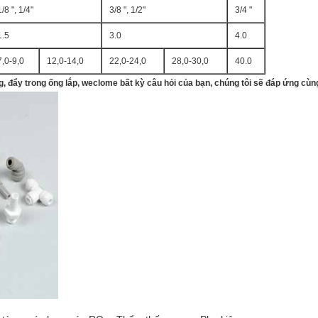
1/8 ", 1/4"
3/8 ", 1/2"
3/4 "
1.5
3.0
4.0
7,0-9,0
12,0-14,0
22,0-24,0
28,0-30,0
40.0
g, đẩy trong ống lắp, weclome bất kỳ câu hỏi của bạn, chúng tôi sẽ đáp ứng cùn