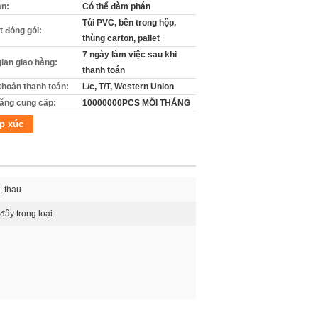
án:
Có thể đàm phán
Túi PVC, bên trong hộp,
ết đóng gói:
thùng carton, pallet
7 ngày làm việc sau khi
gian giao hàng:
thanh toán
khoản thanh toán:
L/c, T/T, Western Union
ăng cung cấp:
10000000PCS MỖI THÁNG
p xúc
, thau
đẩy trong loại