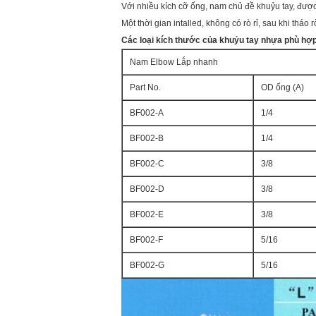
Với nhiều kích cỡ ống, nam chủ đề khuỷu tay, được
Một thời gian intalled, không có rò rỉ, sau khi tháo 
Các loại kích thước của khuỷu tay nhựa phù hợ
Nam Elbow Lắp nhanh
Part No.
OD ống (A)
BF002-A
1/4
BF002-B
1/4
BF002-C
3/8
BF002-D
3/8
BF002-E
3/8
BF002-F
5/16
BF002-G
5/16