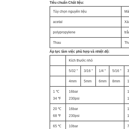
Tiêu chuẩn Chất liệu:
Tùy chọn nguyên liệu
Màu
acetal
Xá
polypropylene
tr
Thau
Th
Áp lực làm việc phù hợp và nhiệt độ:
Kích thước nhỏ
5/32 "
3/16 "
1/4 "
5/16 "
3
4mm
5mm
6mm
8mm
1 ℃
16bar
34 ℉
230psi
20 ℃
16bar
68 ℉
230psi
65 ℃
10bar