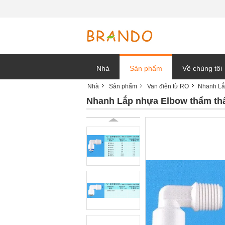
Nhà
Sản phẩm
Về chúng tôi
Nhà
Sản phẩm
Van điện từ RO
Nhanh Lắp
tin tức công t
Nhanh Lắp nhựa Elbow thẩm thấ