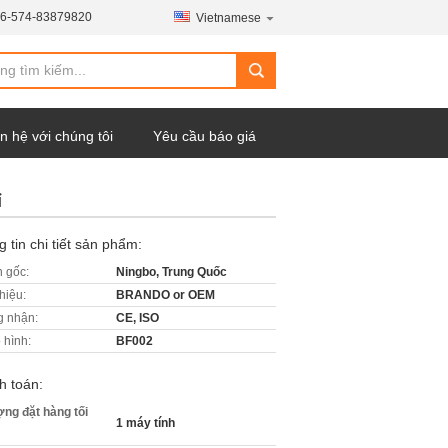
6-574-83879820
Vietnamese
n hệ với chúng tôi
Yêu cầu báo giá
ỉ
 tin chi tiết sản phẩm:
 gốc:
Ningbo, Trung Quốc
hiệu:
BRANDO or OEM
 nhận:
CE, ISO
 hình:
BF002
h toán:
ợng đặt hàng tối
1 máy tính