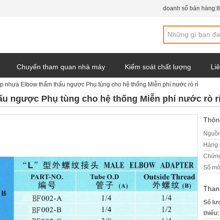
doanh số bán hàng:
8
Chuyến tham quan nhà máy
Kiểm soát chất lượng
Liê
 nhựa Elbow thẩm thấu ngược Phụ tùng cho hệ thống Miễn phí nước rò rỉ
y
u ngược Phụ tùng cho hệ thống Miễn phí nước rò r
Thông
Nguồn
Hàng 
Chứng
Số mô
Than
Số lư
thiểu: