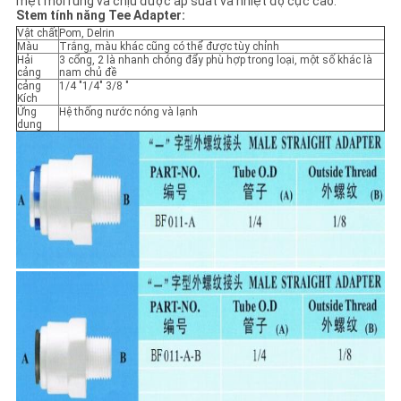
mệt mỏi rung và chịu được áp suất và nhiệt độ cực cao.
Stem tính năng Tee Adapter:
Vật chất
Pom, Delrin
CHÍNH
Màu
Trắng, màu khác cũng có thể được tùy chỉnh
Hải
3 cổng, 2 là nhanh chóng đẩy phù hợp trong loại, một số khác là
SÁCH
cảng
nam chủ đề
cảng
1/4 "1/4" 3/8 "
BẢO
Kích
Ứng
Hệ thống nước nóng và lạnh
dụng
MẬT