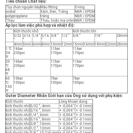
Tiêu chuẩn Chất liệu:
Tùy chọn nguyên liệu
Màu fitting
O-ring
acetal
Xám, Đen, Trắng
NBR / EPDM
polypropylene
trắng
NBR / EPDM
Thau
Thau, hoặc mạ crôm
NBR / EPDM
Áp lực làm việc phù hợp và nhiệt độ:
Kích thước nhỏ
kích thước lớn
5/32
3/16
1/4 "
5/16
3/8 "
1/2 "
5/8 "
7/8 "
28mm
"
"
"
4mm
5mm
6mm
8mm
10mm
12mm
15mm
16mm
18mm
22mm
28mm
1 ℃
16bar
11bar
11bar
34
230psi
170psi
170psi
℉
20
16bar
11bar
11bar
℃
230psi
170psi
170psi
68
℉
65
10bar
7bar
7bar
℃
150psi
100psi
100psi
150
℉
Outer Diameter Nhẫn Giới hạn của Ống sử dụng với phụ kiện:
Kích thước
Lòng khoan dung
kích thước nhỏ
5/32 ", 4mm
+ -0,004 "(+ -0.1mm)
kích thước nhỏ
3/16 ", 5mm
+ -0,004 "(+ -0.1mm)
kích thước nhỏ
1/4 ", 6mm
+ -0,004 "(+ -0.1mm)
kích thước nhỏ
5/16 ", 8mm
+ -0,004 "(+ -0.1mm)
kích thước nhỏ
3/8 ", 10mm
+ -0,004 "(+ -0.1mm)
kích thước nhỏ
1/2 ", 12mm
+ -0,004 "(+ -0.1mm)
kích thước lớn
5/8 ", 15 (16) mm
+ -0,004 "(+ -0.1mm)