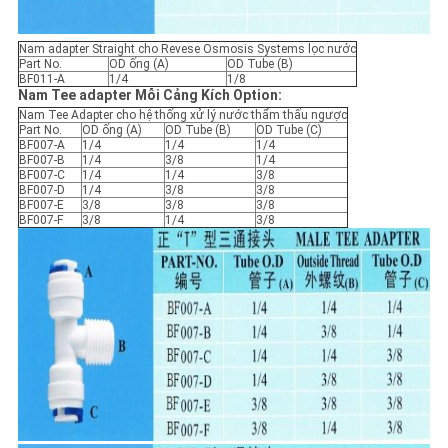
Nam adapter Straight cho Revese Osmosis Systems lọc nước
Part No.
OD ống (A)
OD Tube (B)
BF011-A
1/4
1/8
Nam Tee adapter Mỗi Cảng Kích Option:
Nam Tee Adapter cho hệ thống xử lý nước thẩm thấu ngược
Part No.
OD ống (A)
OD Tube (B)
OD Tube (C)
BF007-A
1/4
1/4
1/4
BF007-B
1/4
3/8
1/4
BF007-C
1/4
1/4
3/8
BF007-D
1/4
3/8
3/8
BF007-E
3/8
3/8
3/8
BF007-F
3/8
1/4
3/8