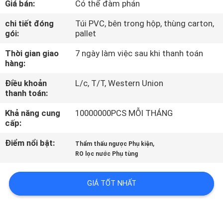
Giá bán:
Có thể đàm phán
QUAN
NHÀ
chi tiết đóng
Túi PVC, bên trong hộp, thùng carton,
gói:
pallet
MÁY
Thời gian giao
7 ngày làm việc sau khi thanh toán
hàng:
KIỂM
Điều khoản
L/c, T/T, Western Union
SOÁT
thanh toán:
CHẤT
Khả năng cung
10000000PCS MỖI THÁNG
LƯỢNG
cấp:
Điểm nổi bật:
,
Thẩm thấu ngược Phụ kiện
LIÊN
RO lọc nước Phụ tùng
HỆ
GIÁ TỐT NHẤT
VỚI
CHÚNG