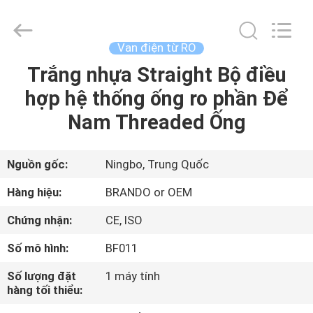
-
2026
Ningbo
Brando
Hardware
Van điện từ RO
Co.,
Ltd.
All
Trắng nhựa Straight Bộ điều
NHÀ
Rights
Reserved.
hợp hệ thống ống ro phần Để
SẢN
Nam Threaded Ống
PHẨM
Nguồn gốc:
Ningbo, Trung Quốc
VỀ
Hàng hiệu:
BRANDO or OEM
CHÚNG
Chứng nhận:
CE, ISO
TÔI
Số mô hình:
BF011
CHUYẾN
Số lượng đặt
1 máy tính
hàng tối thiểu:
THAM