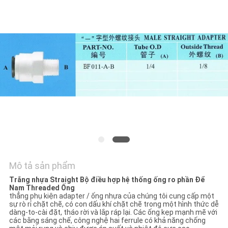
TÔI
YÊU
CẦU
ĐẶT
GIÁ
COMPANY
NEWS
Mô tả sản phẩm
SƠ
Trắng nhựa Straight Bộ điều hợp hệ thống ống ro phần Để
ĐỒ
Nam Threaded Ống
thẳng phụ kiện adapter / ống nhựa của chúng tôi cung cấp một
TRANG
sự rò rỉ chặt chẽ, có con dấu khí chặt chẽ trong một hình thức dễ
dàng-to-cài đặt, tháo rời và lắp ráp lại. Các ống kẹp mạnh mẽ với
WEB
các bằng sáng chế, công nghệ hai ferrule có khả năng chống