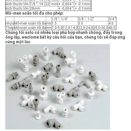
kích thước lớn
7/8 ", 18 (22) mm
+ -0,004 "(+ -0.1mm)
kích thước lớn
28mm
+ -0,004 "(+ -0.1mm)
Mô-men xoắn tối đa cho phép:
1/8 ", 1/4"
3/8 ", 1/2"
3/4 "
nhựa
Mô-men xoắn tối đa
nm
1.5
3.0
4.0
Thép
Mô-men xoắn tối đa
nm
7,0-9,0
12,0-14,0
22,0-24,0
28,0-30,0
40.0
Chúng tôi aslo có nhiều loại phù hợp nhanh chóng, đẩy trong
ống lắp, weclome bất kỳ câu hỏi của bạn, chúng tôi sẽ đáp ứng
cùng một lúc