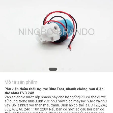
TÔI
YÊU
CẦU
ĐẶT
GIÁ
COMPANY
NEWS
Mô tả sản phẩm
SƠ
Phụ kiện thẩm thấu ngược Blue Fast, nhanh chóng, van điện
ĐỒ
thế nhựa PVC 24V
Van solenoid nước lắp nhanh này cho hệ thống RO có thể được
TRANG
sử dụng trong nhiều lĩnh vực như máy giặt, máy lọc nước và như
vậy. Đó là nhựa với thân màu xanh. Điện áp có thể là DC 12v, 24v,
WEB
36v, 48v, AC 24v, 110v, 220v. Nếu bạn có một số câu hỏi, bạn có