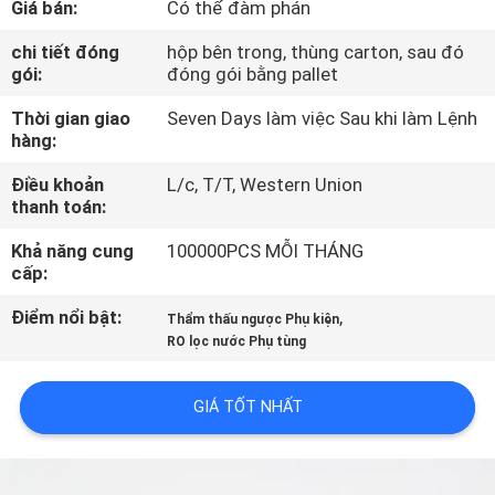
Giá bán:
Có thể đàm phán
QUAN
NHÀ
chi tiết đóng
hộp bên trong, thùng carton, sau đó
gói:
đóng gói bằng pallet
MÁY
Thời gian giao
Seven Days làm việc Sau khi làm Lệnh
hàng:
KIỂM
Điều khoản
L/c, T/T, Western Union
SOÁT
thanh toán:
CHẤT
Khả năng cung
100000PCS MỖI THÁNG
LƯỢNG
cấp:
Điểm nổi bật:
,
Thẩm thấu ngược Phụ kiện
LIÊN
RO lọc nước Phụ tùng
HỆ
GIÁ TỐT NHẤT
VỚI
CHÚNG