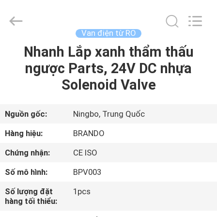
-
2026
Ningbo
Brando
Hardware
Van điện từ RO
Co.,
Ltd.
All
Nhanh Lắp xanh thẩm thấu
NHÀ
Rights
Reserved.
ngược Parts, 24V DC nhựa
SẢN
Solenoid Valve
PHẨM
Nguồn gốc:
Ningbo, Trung Quốc
VỀ
Hàng hiệu:
BRANDO
CHÚNG
Chứng nhận:
CE ISO
TÔI
Số mô hình:
BPV003
CHUYẾN
Số lượng đặt
1pcs
hàng tối thiểu:
THAM