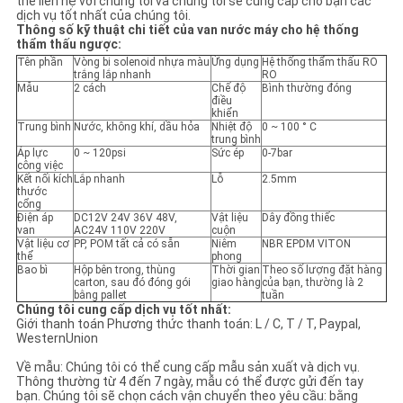
thể liên hệ với chúng tôi và chúng tôi sẽ cung cấp cho bạn các
dịch vụ tốt nhất của chúng tôi.
Thông số kỹ thuật chi tiết của van nước máy cho hệ thống
CHÍNH
thẩm thấu ngược:
Tên phần
Vòng bi solenoid nhựa màu
Ứng dụng
Hệ thống thẩm thấu RO
SÁCH
trắng lắp nhanh
RO
Mẫu
2 cách
Chế độ
Bình thường đóng
BẢO
điều
khiển
Trung bình
Nước, không khí, dầu hỏa
Nhiệt độ
0 ~ 100 ° C
MẬT
trung bình
Áp lực
0 ~ 120psi
Sức ép
0-7bar
công việc
Kết nối kích
Lắp nhanh
Lỗ
2.5mm
thước
cổng
Điện áp
DC12V 24V 36V 48V,
Vật liệu
Dây đồng thiếc
van
AC24V 110V 220V
cuộn
Vật liệu cơ
PP, POM tất cả có sẵn
Niêm
NBR EPDM VITON
thể
phong
Bao bì
Hộp bên trong, thùng
Thời gian
Theo số lượng đặt hàng
carton, sau đó đóng gói
giao hàng
của bạn, thường là 2
bằng pallet
tuần
Chúng tôi cung cấp dịch vụ tốt nhất:
Giới thanh toán Phương thức thanh toán: L / C, T / T, Paypal,
WesternUnion
Về mẫu: Chúng tôi có thể cung cấp mẫu sản xuất và dịch vụ.
Thông thường từ 4 đến 7 ngày, mẫu có thể được gửi đến tay
bạn. Chúng tôi sẽ chọn cách vận chuyển theo yêu cầu: bằng