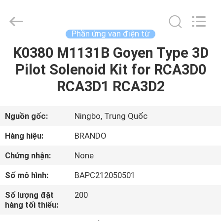
-
2026
Ningbo
Brando
Hardware
Phần ứng van điện từ
Co.,
Ltd.
All
K0380 M1131B Goyen Type 3D
NHÀ
Rights
Reserved.
Pilot Solenoid Kit for RCA3D0
SẢN
RCA3D1 RCA3D2
PHẨM
Nguồn gốc:
Ningbo, Trung Quốc
VỀ
Hàng hiệu:
BRANDO
CHÚNG
Chứng nhận:
None
TÔI
Số mô hình:
BAPC212050501
CHUYẾN
Số lượng đặt
200
hàng tối thiểu:
THAM