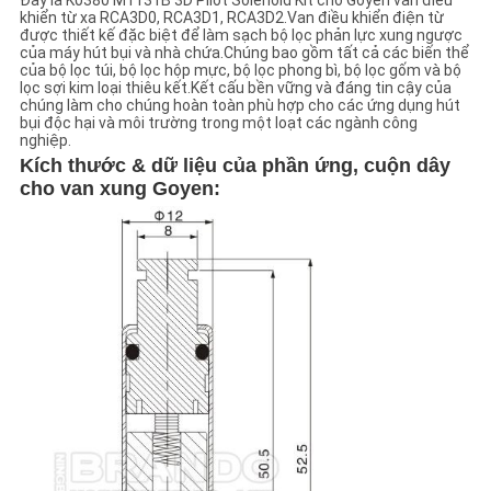
Đây là K0380 M1131B 3D Pilot Solenoid Kit cho Goyen van điều
khiển từ xa RCA3D0, RCA3D1, RCA3D2.Van điều khiển điện từ
được thiết kế đặc biệt để làm sạch bộ lọc phản lực xung ngược
CHÍNH
của máy hút bụi và nhà chứa.Chúng bao gồm tất cả các biến thể
của bộ lọc túi, bộ lọc hộp mực, bộ lọc phong bì, bộ lọc gốm và bộ
SÁCH
lọc sợi kim loại thiêu kết.Kết cấu bền vững và đáng tin cậy của
chúng làm cho chúng hoàn toàn phù hợp cho các ứng dụng hút
BẢO
bụi độc hại và môi trường trong một loạt các ngành công
nghiệp.
MẬT
Kích thước & dữ liệu của phần ứng, cuộn dây
cho van xung Goyen: