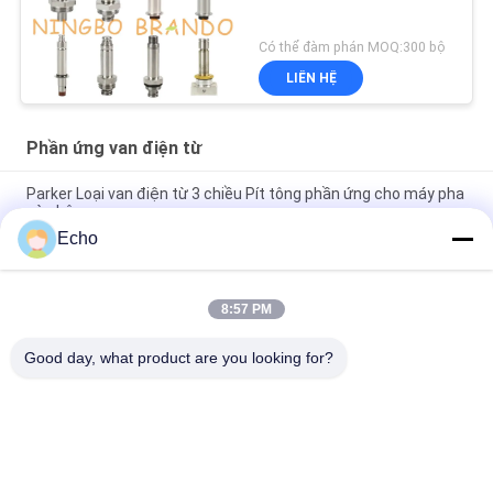
Có thể đàm phán MOQ:300 bộ
LIÊN HỆ
Phần ứng van điện từ
Parker Loại van điện từ 3 chiều Pít tông phần ứng cho máy pha
cà phê
Echo
Phần ứng van điện từ Henny Penny 18721 18724 17120 17121
29515 29547
8:57 PM
Ống phần ứng van điện từ 2 chiều 2V025-06 2V025-08 2P025-
06 2P025-08
Good day, what product are you looking for?
Danh mục phổ biến
Tất cả
các
Xi Lanh Khí Nén Van
Van Xung Khí Nén