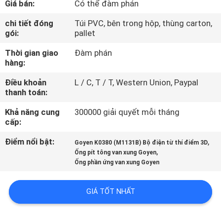
Giá bán:
Có thể đàm phán
QUAN
NHÀ
chi tiết đóng
Túi PVC, bên trong hộp, thùng carton,
gói:
pallet
MÁY
Thời gian giao
Đàm phán
hàng:
KIỂM
Điều khoản
L / C, T / T, Western Union, Paypal
SOÁT
thanh toán:
CHẤT
Khả năng cung
300000 giải quyết mỗi tháng
LƯỢNG
cấp:
Điểm nổi bật:
,
Goyen K0380 (M1131B) Bộ điện từ thí điểm 3D
,
LIÊN
Ống pít tông van xung Goyen
Ống phần ứng van xung Goyen
HỆ
VỚI
GIÁ TỐT NHẤT
CHÚNG