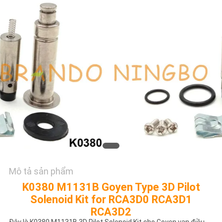
TÔI
YÊU
CẦU
ĐẶT
GIÁ
COMPANY
NEWS
SƠ
Mô tả sản phẩm
ĐỒ
K0380 M1131B Goyen Type 3D Pilot
TRANG
Solenoid Kit for RCA3D0 RCA3D1
RCA3D2
WEB