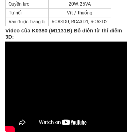
Quyền lực
20W, 25VA
Tư nối
Vít / thuổng
Van được trang bị
RCA3D0, RCA3D1, RCA3D2
Video của
K0380 (M1131B) Bộ điện từ thí điểm
3D
: