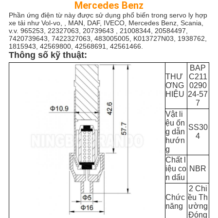
Mercedes Benz
Phần ứng điện từ này được sử dụng phổ biến trong servo ly hợp
CHÍNH
xe tải như Vol-vo, , MAN, DAF, IVECO, Mercedes Benz, Scania,
v.v. 965253, 22327063, 20739643 , 21008344, 20584497,
SÁCH
7420739643, 7422327063, 483005005, K013727N03, 1938762,
1815943, 42569800, 42568691, 42561466.
BẢO
Thông số kỹ thuật:
BAP
MẬT
THƯ
C211
ƠNG
0290
HIỆU
24-57
7
Vật li
ệu ốn
SS30
g dẫn
4
hướn
g
Chất l
iệu co
NBR
n dấu
2 Chi
Chức
ều Th
năng
ường
Đóng