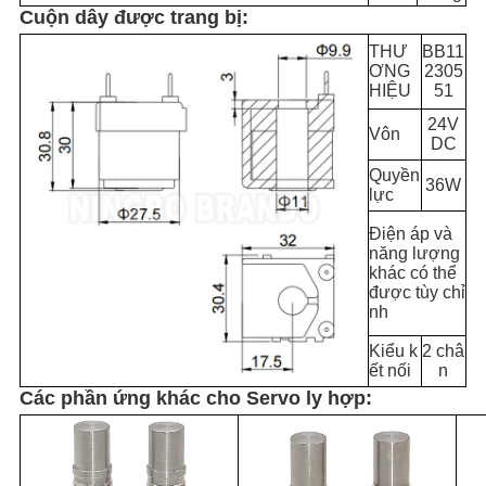
Cuộn dây được trang bị:
THƯ
BB11
ƠNG
2305
HIỆU
51
24V
Vôn
DC
Quyền
36W
lực
Điện áp và
năng lượng
khác có thể
được tùy chỉ
nh
Kiểu k
2 châ
ết nối
n
Các phần ứng khác cho Servo ly hợp: