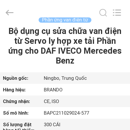
-
2026
Ningbo
Brando
Hardware
Phần ứng van điện từ
Co.,
Ltd.
All
Bộ dụng cụ sửa chữa van điện
NHÀ
Rights
Reserved.
từ Servo ly hợp xe tải Phần
SẢN
ứng cho DAF IVECO Mercedes
PHẨM
Benz
VỀ
Nguồn gốc:
Ningbo, Trung Quốc
CHÚNG
Hàng hiệu:
BRANDO
TÔI
Chứng nhận:
CE, ISO
Số mô hình:
BAPC211029024-577
CHUYẾN
THAM
Số lượng đặt
300 CÁI