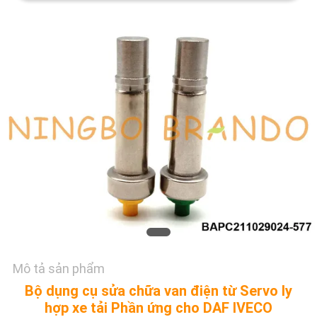
TÔI
YÊU
CẦU
ĐẶT
GIÁ
COMPANY
NEWS
SƠ
ĐỒ
Mô tả sản phẩm
TRANG
Bộ dụng cụ sửa chữa van điện từ Servo ly
WEB
hợp xe tải Phần ứng cho DAF IVECO