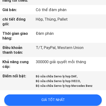
hàng tối thiểu:
QUAN
Giá bán:
Có thể đàm phán
NHÀ
MÁY
chi tiết đóng
Hộp, Thùng, Pallet
gói:
Thời gian giao
Đàm phán
KIỂM
hàng:
SOÁT
Điều khoản
T/T, PayPal, Western Union
CHẤT
thanh toán:
LƯỢNG
Khả năng cung
300000 giải quyết mỗi tháng
cấp:
LIÊN
Điểm nổi bật:
,
Bộ sửa chữa Servo ly hợp DAF
,
HỆ
Bộ sửa chữa Servo ly hợp IVECO
Bộ sửa chữa Servo ly hợp Mercedes Benz
VỚI
CHÚNG
GIÁ TỐT NHẤT