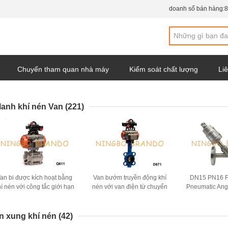
doanh số bán hàng:
8
Chuyến tham quan nhà máy
Kiểm soát chất lượng
Liê
y
 lanh khí nén Van
(221)
an bi được kích hoạt bằng
Van bướm truyền động khí
DN15 PN16 F
hí nén với công tắc giới hạn
nén với van điện từ chuyển
Pneumatic Ang
van điện từ
đổi giới hạn
Double Acting
n xung khí nén
(42)