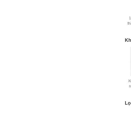
1
th
Kh
X
n
Lọ