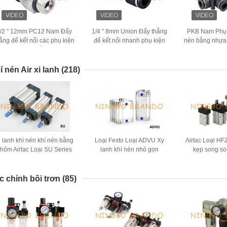
/2 '' 12mm PC12 Nam Đẩy
1/4 '' 8mm Union Đẩy thẳng
PKB Nam Phụ 
ẳng để kết nối các phụ kiện
để kết nối nhanh phụ kiện
nén bằng nhựa
ống khí nén bằng nhựa
ống khí nén
'' 1/4 '' 3/
í nén Air xi lanh
(218)
i lanh khí nén khí nén bằng
Loại Festo Loại ADVU Xy
Airtac Loại HFZ
hôm Airtac Loại SU Series
lanh khí nén nhỏ gọn
kẹp song so
Tác động kép
c chỉnh bôi trơn
(85)