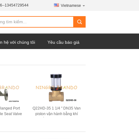
6--13454729544
Vietnamese
n hệ với chúng tôi
Yêu cầu báo giá
langed Port
Q22HD-35 1 1/4 '' DN35 Van
le Seat Valve
piston vận hành bằng khí
 Thường đóng
thân bằng đồng thau 2 chiều