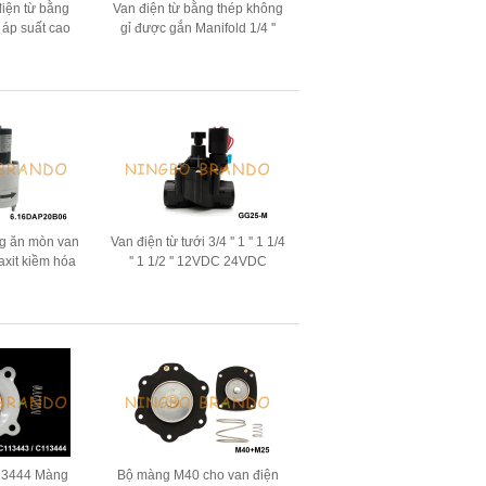
điện từ bằng
Van điện từ bằng thép không
 áp suất cao
gỉ được gắn Manifold 1/4 ''
4V 110V 220V
3/8 '' 1/2 '' 24V 220V
ng ăn mòn van
Van điện từ tưới 3/4 '' 1 '' 1 1/4
axit kiềm hóa
'' 1 1/2 '' 12VDC 24VDC
10V 220V
24VAC 110VAC 220VAC
13444 Màng
Bộ màng M40 cho van điện