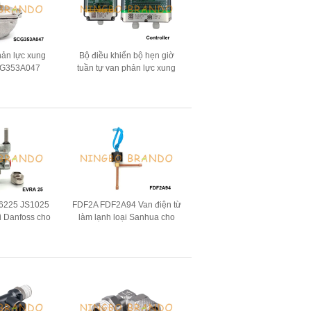
hản lực xung
Bộ điều khiển bộ hẹn giờ
 SCG353A047
tuần tự van phản lực xung
ộ lọc túi
hút bụi
6225 JS1025
FDF2A FDF2A94 Van điện từ
ại Danfoss cho
làm lạnh loại Sanhua cho
iac
máy điều hòa không khí