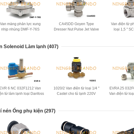
Van màng phản lực xung
CA45DD Goyen Type
Van điện từ p
nhịp nhúng DMF-Y-76S
Dresser Nut Pulse Jet Valve
loại 1,5 ''
BFEC cho máy hút bụi
cho máy hút bụi
ASCO cho b
n Solenoid Làm lạnh
(407)
EVR 6 NC 032F1212 Van
1020/2 Van điện từ loại 1/4 ''
EVRA 25 032F
ện từ làm lạnh loại Danfoss
Castel cho tủ lạnh 220V
Van điện từ lo
3/8 '' 230V
amon
í nén Ống phụ kiện
(297)