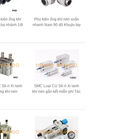
kiện ống khí
Phụ kiện ống khí nén xoắn
 ba nhánh 1/8
nhanh Nam 90 độ Khuỷu tay
8 '' 1/2 ''
1/8 '' 1/4 ''
 Sê-ri Xi lanh
SMC Loại CU Sê-ri Xi lanh
ng khí nén
khí nén gắn kết miễn phí Tác
động kép