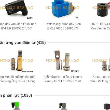
ộn dây van điện từ khí nén
Danfoss loại cuộn dây điện
18721 18724 
EVI 7/9 12VDC 24VDC
tử 018F6701 018F6176
Van điện từ C
110VAC 220VAC
BE230AS 220VAC 10W 12W
220VAC 
ần ứng van điện từ
(415)
Van điện từ khí nén lắp ráp
Phần ứng van điện từ Henny
Parker Loại v
hần ứng Ống lõi và pít tông
Penny 18721 18724 17120
chiều Pít tông
17121 29515 29547
máy pha
n phản lực
(1030)