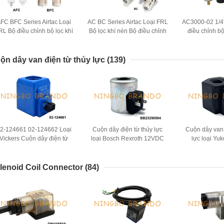
FC BFC Series Airtac Loại
AC BC Series Airtac Loại FRL
AC3000-02 1/4'
RL Bộ điều chỉnh bộ lọc khí
Bộ lọc khí nén Bộ điều chỉnh
điều chỉnh bộ
nén Bộ bôi trơn
Bôi trơn
Máy bôi trơn Đ
không
ộn dây van điện từ thủy lực
(139)
2-124661 02-124662 Loại
Cuộn dây điện từ thủy lực
Cuộn dây van 
Vickers Cuộn dây điện từ
loại Bosch Rexroth 12VDC
lực loại Y
hủy lực 12VDC 24VDC 30W
24VDC R900021389
24VDC D
R901370939
lenoid Coil Connector
(84)