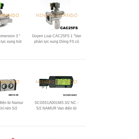
mersion 3 ''
Goyen Loại CAC25FS 1 "Van
 lực xung hút
phản lực xung Dòng FS có
i
mặt bích cho Baghouse
điện từ Namur
SCG551A001MS 3/2 NC -
Khí nén 5/2
5/2 NAMUR Van điện tử
4V 220V
24VDC 115VAC 230VAC