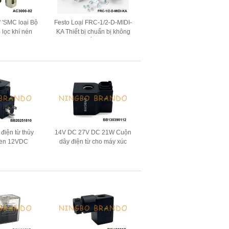
 'SMC loại Bộ
Festo Loại FRC-1/2-D-MIDI-
 lọc khí nén
KA Thiết bị chuẩn bị không
iều trị nguồn
khí FRL bằng khí nén
 khí
điện từ thủy
14V DC 27V DC 21W Cuộn
uken 12VDC
dây điện từ cho máy xúc
12 D24
Hyundai R210-5 R220-5