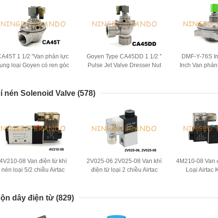
CA45T 1 1/2 "Van phản lực
Goyen Type CA45DD 1 1/2 ''
DMF-Y-76S Im
ung loại Goyen có ren góc
Pulse Jet Valve Dresser Nut
Inch Van phản
phải cho bộ lọc túi
DD Series
bụ
í nén Solenoid Valve
(578)
4V210-08 Van điện từ khí
2V025-06 2V025-08 Van khí
4M210-08 Van 
nén loại 5/2 chiều Airtac
điện từ loại 2 chiều Airtac
Loại Airtac 
DC24V AC220V
12VDC 24VDC
Đường 2
ộn dây điện từ
(829)