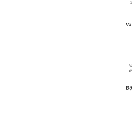
2
Va
V
6
Bộ