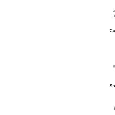
A
F
Cu
0
t
So