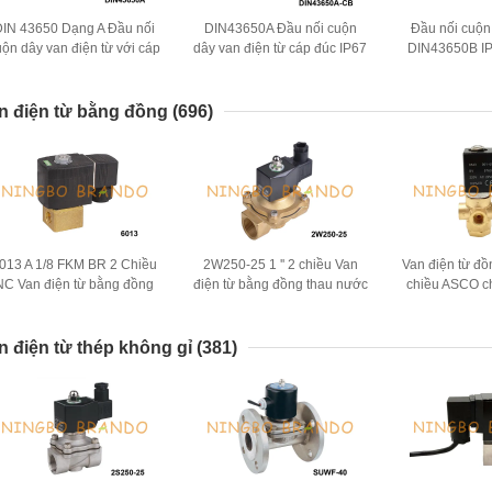
DIN 43650 Dạng A Đầu nối
DIN43650A Đầu nối cuộn
Đầu nối cuộn
uộn dây van điện từ với cáp
dây van điện từ cáp đúc IP67
DIN43650B I
DIN 43650A
chống nước IP67 với đèn
LED DIN 43
LED
n điện từ bằng đồng
(696)
013 A 1/8 FKM BR 2 Chiều
2W250-25 1 '' 2 chiều Van
Van điện từ đồ
NC Van điện từ bằng đồng
điện từ bằng đồng thau nước
chiều ASCO c
thau 1/8 '' 24V DC
thường kín 24V 220V
nước 1/8 '' 1/
n điện từ thép không gỉ
(381)