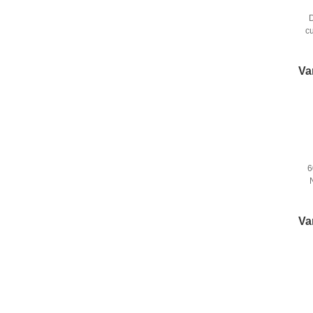
c
Va
6
Va