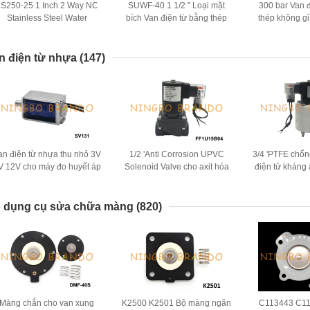
S250-25 1 Inch 2 Way NC
SUWF-40 1 1/2 '' Loại mặt
300 bar Van 
Stainless Steel Water
bích Van điện từ bằng thép
thép không gỉ
Solenoid Valve 24V 220V
không gỉ 24VDC 220VAC
1/4'' 3/8'' 2
n điện từ nhựa
(147)
an điện từ nhựa thu nhỏ 3V
1/2 'Anti Corrosion UPVC
3/4 'PTFE chố
V 12V cho máy đo huyết áp
Solenoid Valve cho axit hóa
điện tử kháng 
học kiềm 24V 110V 220V
học 24V 1
 dụng cụ sửa chữa màng
(820)
Màng chắn cho van xung
K2500 K2501 Bộ màng ngăn
C113443 C1