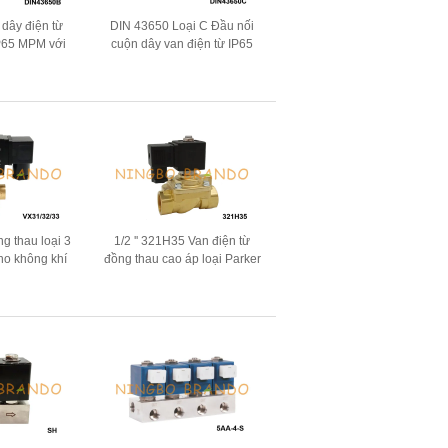
 dây điện từ
DIN 43650 Loại C Đầu nối
P65 MPM với
cuộn dây van điện từ IP65
650 Dạng B
DIN43650C
ng thau loại 3
1/2 '' 321H35 Van điện từ
ho không khí
đồng thau cao áp loại Parker
4 '' 24V 220V
40 Bar 24V 220V