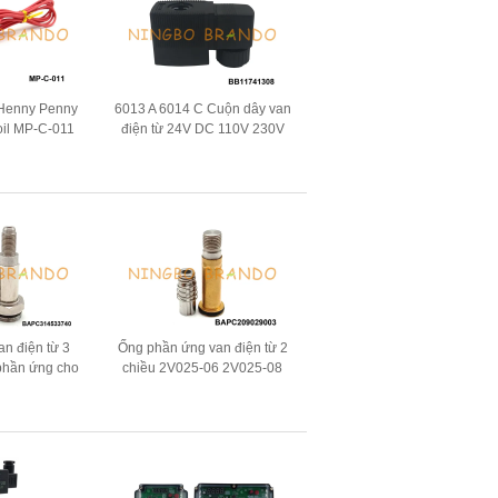
Henny Penny
6013 A 6014 C Cuộn dây van
oil MP-C-011
điện từ 24V DC 110V 230V
240VAC
50Hz 8W 11W 15W
an điện từ 3
Ống phần ứng van điện từ 2
 phần ứng cho
chiều 2V025-06 2V025-08
 cà phê
2P025-06 2P025-08